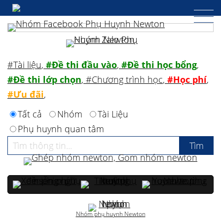
#Tài liệu
,
#Đề thi đầu vào
,
#Đề thi học bổng
,
#Đề thi lớp chọn
,
#Chương trình học
,
#Học phí
,
#Ưu đãi
,
Tất cả
Nhóm
Tài Liệu
Phụ huynh quan tâm
Nhóm phụ huynh Newton