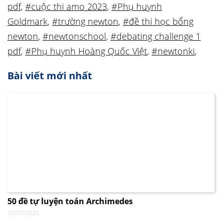
pdf
,
#cuộc thi amo 2023
,
#Phụ huynh
Goldmark
,
#trường newton
,
#đề thi học bổng
newton
,
#newtonschool
,
#debating challenge 1
pdf
,
#Phụ huynh Hoàng Quốc Việt
,
#newtonki
,
Bài viết mới nhất
50 đề tự luyện toán Archimedes
30/07/2026