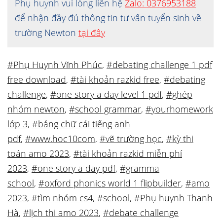
Phụ huynh vui lòng liên hệ
Zalo: 0376953188
để nhận đầy đủ thông tin tư vấn tuyển sinh về
trường Newton
tại đây
#Phụ Huynh Vĩnh Phúc
,
#debating challenge 1 pdf
free download
,
#tài khoản razkid free
,
#debating
challenge
,
#one story a day level 1 pdf
,
#ghép
nhóm newton
,
#school grammar
,
#yourhomework
lớp 3
,
#bảng chữ cái tiếng anh
pdf
,
#www.hoc10com
,
#vẽ trường học
,
#kỳ thi
toán amo 2023
,
#tài khoản razkid miễn phí
2023
,
#one story a day pdf
,
#gramma
school
,
#oxford phonics world 1 flipbuilder
,
#amo
2023
,
#tìm nhóm cs4
,
#school
,
#Phụ huynh Thanh
Hà
,
#lịch thi amo 2023
,
#debate challenge