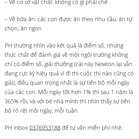
– Về cơ sở vật chất: không có gì phải chê
– Về bữa ăn: các con được ăn theo nhu cầu, ăn tự
chọn, ăn ngon
PH thường nhìn vào kết quả là điểm số, nhưng
thực chất để đánh giá về một ngôi trường không
chỉ có điểm số, giải thưởng (cái này Newton lại vẫn
đang cực kỳ hiệu quả vì đi thi cuộc thi nào cũng có
giải), điều quan trọng nhất là sự tiến bộ mỗi ngày
của các con. Mỗi ngày tốt hơn 1% thì sau 1 năm là
365% rồi, và với bé nhà mình thì nhìn thấy sự tiến
bộ rõ rệt mỗi ngày, mỗi tuần.
PH inbox
0376953188
để tư vấn miễn phí nhé.