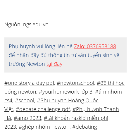
Nguồn: ngs.edu.vn
Phụ huynh vui lòng liên hệ
Zalo: 0376953188
để nhận đầy đủ thông tin tư vấn tuyển sinh về
trường Newton
tại đây
#one story a day pdf
,
#newtonschool
,
#đề thi học
bổng newton
,
#yourhomework lớp 3
,
#tìm nhóm
cs4
,
#school
,
#Phụ huynh Hoàng Quốc
Việt
,
#debate challenge pdf
,
#Phụ huynh Thanh
Hà
,
#amo 2023
,
#tài khoản razkid miễn phí
2023
,
#ghép nhóm newton
,
#debating