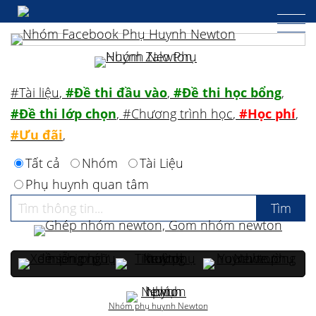
#Tài liệu
,
#Đề thi đầu vào
,
#Đề thi học bổng
,
#Đề thi lớp chọn
,
#Chương trình học
,
#Học phí
,
#Ưu đãi
,
Tất cả
Nhóm
Tài Liệu
Phụ huynh quan tâm
Nhóm phụ huynh Newton