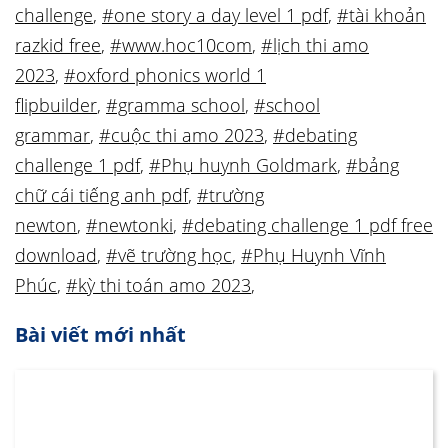
challenge
,
#one story a day level 1 pdf
,
#tài khoản
razkid free
,
#www.hoc10com
,
#lịch thi amo
2023
,
#oxford phonics world 1
flipbuilder
,
#gramma school
,
#school
grammar
,
#cuộc thi amo 2023
,
#debating
challenge 1 pdf
,
#Phụ huynh Goldmark
,
#bảng
chữ cái tiếng anh pdf
,
#trường
newton
,
#newtonki
,
#debating challenge 1 pdf free
download
,
#vẽ trường học
,
#Phụ Huynh Vĩnh
Phúc
,
#kỳ thi toán amo 2023
,
Bài viết mới nhất