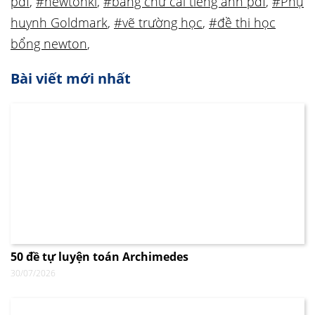
pdf
,
#newtonki
,
#bảng chữ cái tiếng anh pdf
,
#Phụ
huynh Goldmark
,
#vẽ trường học
,
#đề thi học
bổng newton
,
Bài viết mới nhất
50 đề tự luyện toán Archimedes
30/07/2026