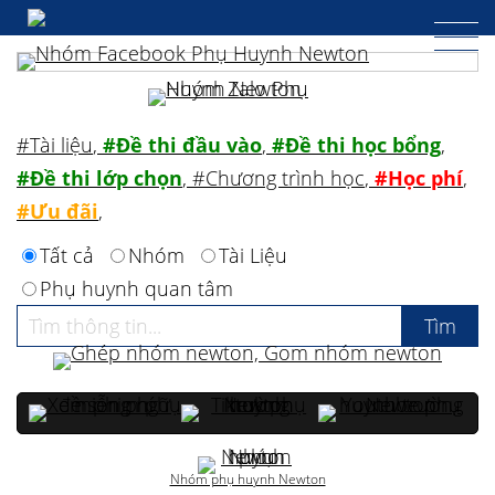
#Tài liệu
,
#Đề thi đầu vào
,
#Đề thi học bổng
,
#Đề thi lớp chọn
,
#Chương trình học
,
#Học phí
,
#Ưu đãi
,
Tất cả
Nhóm
Tài Liệu
Phụ huynh quan tâm
Nhóm phụ huynh Newton