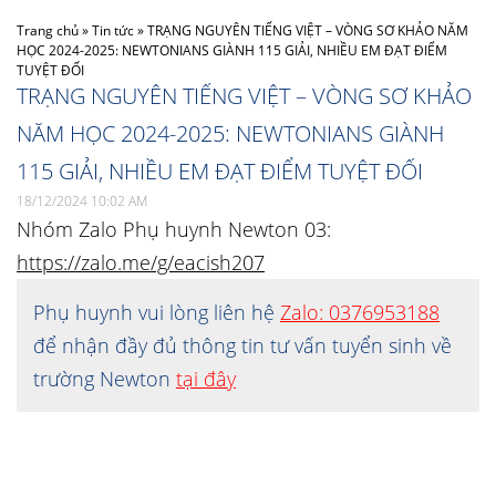
Trang chủ
»
Tin tức
»
TRẠNG NGUYÊN TIẾNG VIỆT – VÒNG SƠ KHẢO NĂM
HỌC 2024-2025: NEWTONIANS GIÀNH 115 GIẢI, NHIỀU EM ĐẠT ĐIỂM
TUYỆT ĐỐI
TRẠNG NGUYÊN TIẾNG VIỆT – VÒNG SƠ KHẢO
NĂM HỌC 2024-2025: NEWTONIANS GIÀNH
115 GIẢI, NHIỀU EM ĐẠT ĐIỂM TUYỆT ĐỐI
18/12/2024 10:02 AM
Nhóm Zalo Phụ huynh Newton 03:
https://zalo.me/g/eacish207
Phụ huynh vui lòng liên hệ
Zalo: 0376953188
để nhận đầy đủ thông tin tư vấn tuyển sinh về
trường Newton
tại đây