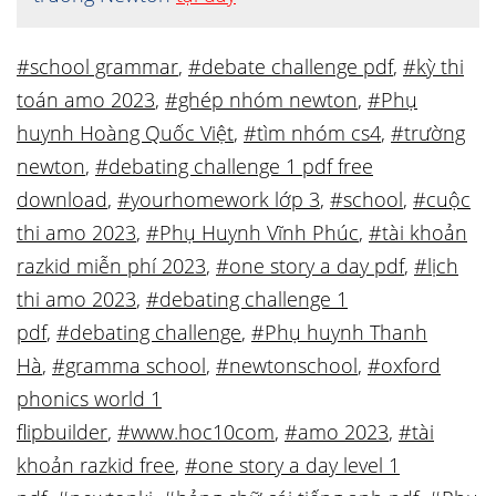
#school grammar
,
#debate challenge pdf
,
#kỳ thi
toán amo 2023
,
#ghép nhóm newton
,
#Phụ
huynh Hoàng Quốc Việt
,
#tìm nhóm cs4
,
#trường
newton
,
#debating challenge 1 pdf free
download
,
#yourhomework lớp 3
,
#school
,
#cuộc
thi amo 2023
,
#Phụ Huynh Vĩnh Phúc
,
#tài khoản
razkid miễn phí 2023
,
#one story a day pdf
,
#lịch
thi amo 2023
,
#debating challenge 1
pdf
,
#debating challenge
,
#Phụ huynh Thanh
Hà
,
#gramma school
,
#newtonschool
,
#oxford
phonics world 1
flipbuilder
,
#www.hoc10com
,
#amo 2023
,
#tài
khoản razkid free
,
#one story a day level 1