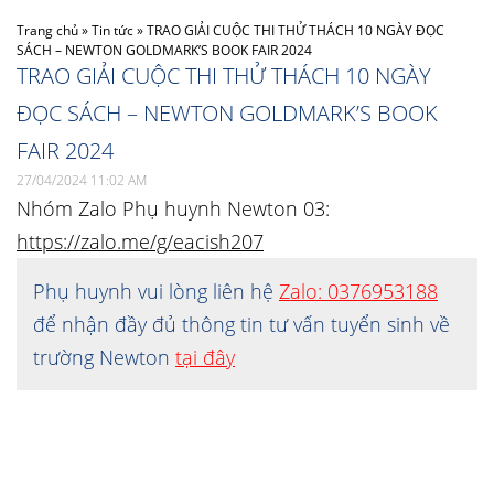
Trang chủ
»
Tin tức
»
TRAO GIẢI CUỘC THI THỬ THÁCH 10 NGÀY ĐỌC
SÁCH – NEWTON GOLDMARK’S BOOK FAIR 2024
TRAO GIẢI CUỘC THI THỬ THÁCH 10 NGÀY
ĐỌC SÁCH – NEWTON GOLDMARK’S BOOK
FAIR 2024
27/04/2024 11:02 AM
Nhóm Zalo Phụ huynh Newton 03:
https://zalo.me/g/eacish207
Phụ huynh vui lòng liên hệ
Zalo: 0376953188
để nhận đầy đủ thông tin tư vấn tuyển sinh về
trường Newton
tại đây