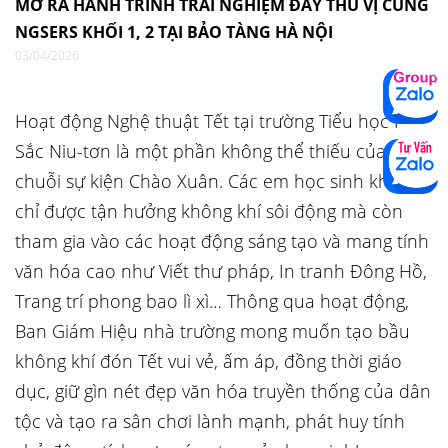
MỞ RA HÀNH TRÌNH TRẢI NGHIỆM ĐẦY THÚ VỊ CÙNG
NGSERS KHỐI 1, 2 TẠI BẢO TÀNG HÀ NỘI
03/04/2026
Hoạt động Nghệ thuật Tết tại trường Tiểu học I-
Sắc Niu-tơn là một phần không thể thiếu của
chuỗi sự kiện Chào Xuân. Các em học sinh không
chỉ được tận hưởng không khí sôi động mà còn
tham gia vào các hoạt động sáng tạo và mang tính
văn hóa cao như Viết thư pháp, In tranh Đông Hồ,
Trang trí phong bao lì xì… Thông qua hoạt động,
Ban Giám Hiệu nhà trường mong muốn tạo bầu
không khí đón Tết vui vẻ, ấm áp, đồng thời giáo
dục, giữ gìn nét đẹp văn hóa truyền thống của dân
tộc và tạo ra sân chơi lành mạnh, phát huy tính