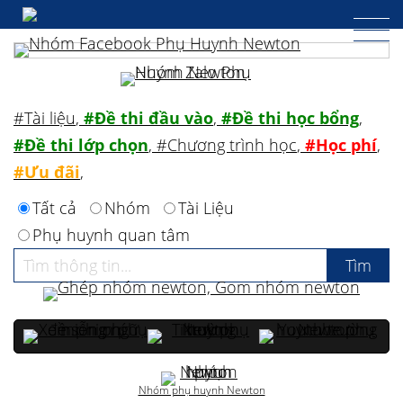
#Tài liệu
,
#Đề thi đầu vào
,
#Đề thi học bổng
,
#Đề thi lớp chọn
,
#Chương trình học
,
#Học phí
,
#Ưu đãi
,
Tất cả
Nhóm
Tài Liệu
Phụ huynh quan tâm
Nhóm phụ huynh Newton