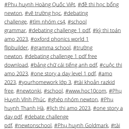
#Phụ huynh Hoàng Quốc Việt
,
#đề thi học bổng
newton
,
#vẽ trường học
,
#debating
challenge
,
#tìm nhóm cs4
,
#school
grammar
,
#debating challenge 1 pdf
,
#kỳ thi toán
amo 2023
,
#oxford phonics world 1
flipbuilder
,
#gramma school
,
#trường
newton
,
#debating challenge 1 pdf free
download
,
#bảng chữ cái tiếng anh pdf
,
#cuộc thi
amo 2023
,
#one story a day level 1 pdf
,
#amo
2023
,
#yourhomework lớp 3
,
#tài khoản razkid
free
,
#newtonki
,
#school
,
#www.hoc10com
,
#Phụ
Huynh Vĩnh Phúc
,
#ghép nhóm newton
,
#Phụ
huynh Thanh Hà
,
#lịch thi amo 2023
,
#one story a
day pdf
,
#debate challenge
pdf
,
#newtonschool
,
#Phụ huynh Goldmark
,
#tài