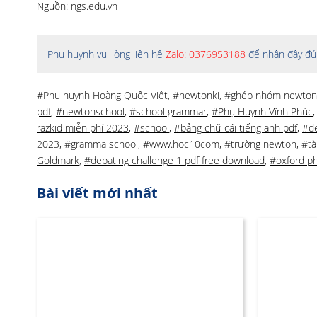
Nguồn: ngs.edu.vn
Phụ huynh vui lòng liên hệ
Zalo: 0376953188
để nhận đầy đủ 
#Phụ huynh Hoàng Quốc Việt
,
#newtonki
,
#ghép nhóm newton
pdf
,
#newtonschool
,
#school grammar
,
#Phụ Huynh Vĩnh Phúc
razkid miễn phí 2023
,
#school
,
#bảng chữ cái tiếng anh pdf
,
#de
2023
,
#gramma school
,
#www.hoc10com
,
#trường newton
,
#tà
Goldmark
,
#debating challenge 1 pdf free download
,
#oxford ph
Bài viết mới nhất