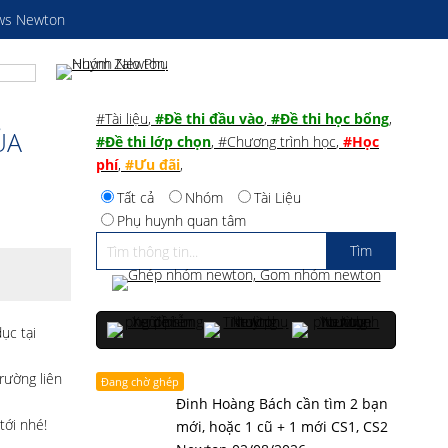
ws Newton
#Tài liệu
,
#Đề thi đầu vào
,
#Đề thi học bổng
,
ỦA
#Đề thi lớp chọn
,
#Chương trình học
,
#Học
phí
,
#Ưu đãi
,
Tất cả
Nhóm
Tài Liệu
Phụ huynh quan tâm
ục tại
rường liên
Đang chờ ghép
Đinh Hoàng Bách cần tìm 2 bạn
tới nhé!
mới, hoặc 1 cũ + 1 mới CS1, CS2