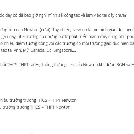
c đây cô đã bao giờ nghĩ mình sẽ công tác và làm việc tại đây chưa?
rường liên cấp Newton
(cười).
Tuy nhiên, Newton là mô hình giáo dục ngoà
m gần đây, nhà trường có những bước phát triển mạnh mẽ, cũng như ph
 có nhiều điểm tương đồng với các trường có môi trường giáo dục hiện đạ
 tác tại Anh, Mỹ, Canada, Úc, Singapore,…
g khối THCS-THPT tại Hệ thống trường liên cấp Newton khi được BGH và 
ệu trưởng trường THCS – THPT Newton