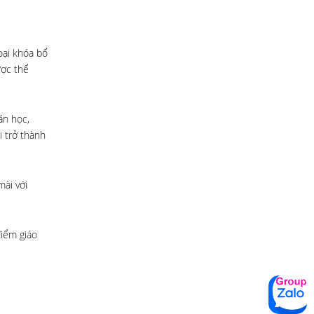
goại khóa bổ
ược thể
ăn học,
i trở thành
mài với
điểm giáo