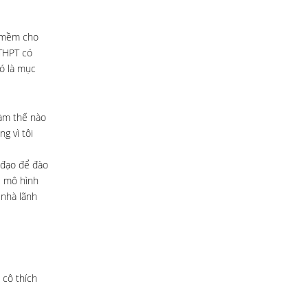
g mềm cho
 THPT có
Đó là mục
 làm thế nào
g vì tôi
 đạo để đào
ề mô hình
 nhà lãnh
 cô thích