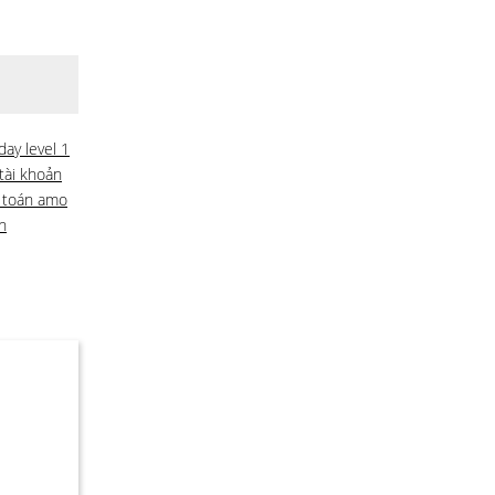
day level 1
tài khoản
i toán amo
h