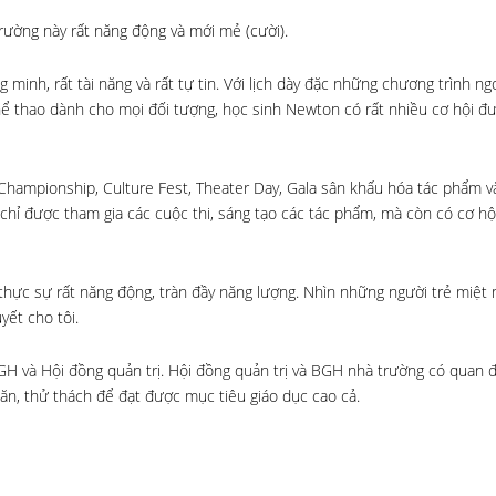
i trường này rất năng động và mới mẻ
(cười).
 minh, rất tài năng và rất tự tin. Với lịch dày đặc những chương trình n
thể thao dành cho mọi đối tượng, học sinh Newton có rất nhiều cơ hội đ
Championship,
Culture Fest, Theater Day, Gala sân khấu hóa tác phẩm v
hỉ được tham gia các cuộc thi, sáng tạo các tác phẩm, mà còn có cơ hộ
à thực sự rất năng động, tràn đầy năng lượng. Nhìn những người trẻ miệt 
yết cho tôi.
BGH và Hội đồng quản trị. Hội đồng quản trị và BGH nhà trường có quan 
ăn, thử thách để đạt được mục tiêu giáo dục cao cả.