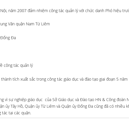
Nội, năm 2007 đảm nhiệm công tác quản lý với chức danh Phó hiệu trưở
Trung Văn quận Nam Từ Liêm
T Đống Đa
ề công tác quản lý
ành tích xuất sắc trong công tác giáo dục và đào tạo giai đoạn 5 năm 
ương vì sự nghiệp giáo dục của Sở Giáo dục và Đào tạo HN & Công đoàn
 Quận ủy Tây Hồ, Quận ủy Từ Liêm và Quận ủy Đống Đa cũng đã có nhiều 
 tác tại các quận.