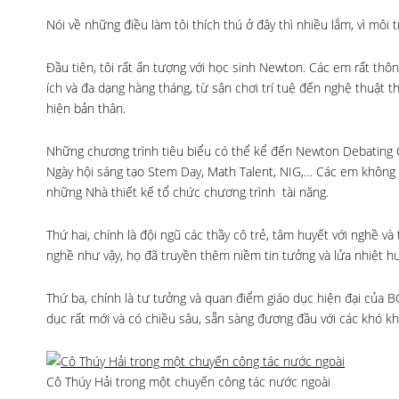
Nói về những điều làm tôi thích thú ở đây thì nhiều lắm, vì mô
Đầu tiên, tôi rất ấn tượng với học sinh Newton. Các em rất thông
ích và đa dạng hàng tháng, từ sân chơi trí tuệ đến nghệ thuật 
hiện bản thân.
Những chương trình tiêu biểu có thể kể đến
Newton Debating 
Ngày hội sáng tạo Stem Day, Math Talent, NIG,
… Các em không c
những Nhà thiết kế tổ chức chương trình tài năng.
Thứ hai, chính là đội ngũ các thầy cô trẻ, tâm huyết với nghề v
nghề như vậy, họ đã truyền thêm niềm tin tưởng và lửa nhiệt hu
Thứ ba, chính là tư tưởng và quan điểm giáo dục hiện đại của 
dục rất mới và có chiều sâu, sẵn sàng đương đầu với các khó kh
Cô Thúy Hải trong một chuyến công tác nước ngoài