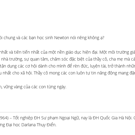
 nói chung và các bạn học sinh Newton nói riêng không ạ?
hất và tiên tiến nhất của một nền giáo dục hiện đại. Một môi trường gi
a nhà trường, sự quan tâm, chăm sóc đặc biệt của thầy cô, cha mẹ mà c
t tận dụng các cơ hội dành cho mình để rèn đức, luyện tài, trở thành nhữ
ều nhất cho xã hội. Thầy cô mong các con luôn tự tin năng động mang đ
, vững vàng của các con từng ngày.
1964) – Tốt nghiệp ĐH Sư phạm Ngoại Ngữ, nay là ĐH Quốc Gia Hà Nội.
ờng Đại học Darlana Thụy Điển.