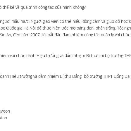
ó thể kể về quá trình công tác của mình không?
g người mẫu mực. Người giáo viên có thể hiểu, đồng cảm và giúp đỡ học s
học Quốc gia Hà Nội để thực hiện ước mơ bảng đen, phấn trắng. Tốt ng
u Văn An, đến năm 2007, tôi bắt đầu đảm nhiệm công tác quản lý với chứ
nhiệm với chức danh Hiệu trưởng và đảm nhiệm Bí thư chi bộ trường TH
c danh Hiệu trưởng và đảm nhiệm Bí thư Đảng bộ trường THPT Đống Đa
wton