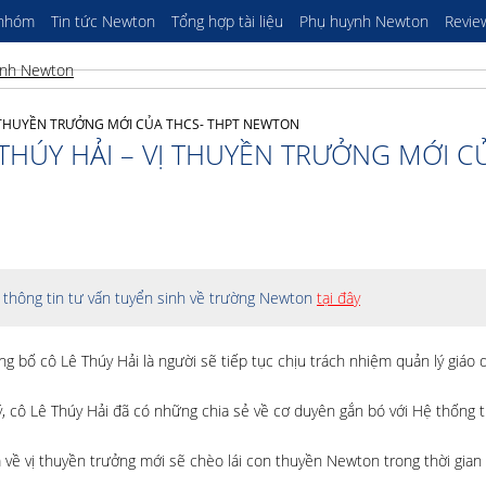
 nhóm
Tin tức Newton
Tổng hợp tài liệu
Phụ huynh Newton
Revie
Ị THUYỀN TRƯỞNG MỚI CỦA THCS- THPT NEWTON
THÚY HẢI – VỊ THUYỀN TRƯỞNG MỚI C
thông tin tư vấn tuyển sinh về trường Newton
tại đây
 bố cô Lê Thúy Hải là người sẽ tiếp tục chịu trách nhiệm quản lý giáo d
, cô Lê Thúy Hải đã có những chia sẻ về cơ duyên gắn bó với Hệ thống t
về vị thuyền trưởng mới sẽ chèo lái con thuyền Newton trong thời gian 