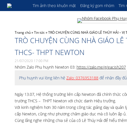
Tìm ảnh theo khuôn mặt
Đăng ký gom nhóm
Tìm
Trang chủ
»
Tin tức
»
TRÒ CHUYỆN CÙNG NHÀ GIÁO LÊ THÚY HẢI – V
TRÒ CHUYỆN CÙNG NHÀ GIÁO LÊ 
THCS- THPT NEWTON
21/07/2020 17:00 PM
Nhóm Zalo Phụ huynh Newton 03:
https://zalo.me/g/eacish207
Phụ huynh vui lòng liên hệ
Zalo: 0376953188
để nhận đầy đủ 
Ngày 13.07, Hệ thống trường liên cấp Newton đã chính thức công
trường THCS – THPT Newton với chức danh Hiệu trưởng.
Với kinh nghiệm hơn 30 năm trong công tác giảng dạy và quản lý
cấp Newton, cũng như phương châm giáo dục mà cô luôn ấp ủ.
Cùng lắng nghe những chia sẻ của cô Lê Thúy Hải để hiểu thêm 