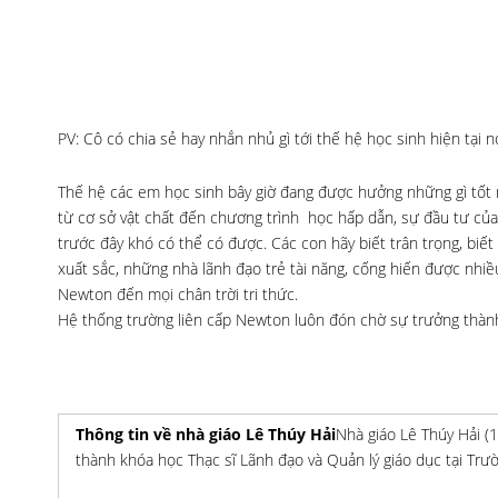
PV: Cô có chia sẻ hay nhắn nhủ gì tới thế hệ học sinh hiện tại
Thế hệ các em học sinh bây giờ đang được hưởng những gì tốt n
từ cơ sở vật chất đến chương trình học hấp dẫn, sự đầu tư củ
trước đây khó có thể có được. Các con hãy biết trân trọng, biế
xuất sắc, những nhà lãnh đạo trẻ tài năng, cống hiến được nhi
Newton đến mọi chân trời tri thức.
Hệ thống trường liên cấp Newton luôn đón chờ sự trưởng thành
Thông tin về nhà giáo Lê Thúy Hải
Nhà giáo Lê Thúy Hải (
thành khóa học Thạc sĩ Lãnh đạo và Quản lý giáo dục tại Trư