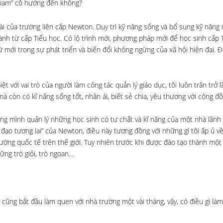
hỉ nam” cô hướng đến không?
u dài của trường liên cấp Newton. Duy trì kỹ năng sống và bổ sung kỹ năn
nh từ cấp Tiểu học. Có lộ trình mới, phương pháp mới để học sinh cấp
 mới trong sự phát triển và biến đổi không ngừng của xã hội hiện đại. 
ệt với vai trò của người làm công tác quản lý giáo dục, tôi luôn trăn trở
còn có kĩ năng sống tốt, nhân ái, biết sẻ chia, yêu thương với cộng đồn
ờng mình quản lý những học sinh có tư chất và kĩ năng của một nhà lãnh
đạo tương lai” của Newton, điều này tương đồng với những gì tôi ấp ủ v
ường quốc tế trên thế giới. Tuy nhiên trước khi được đào tạo thành một
ững trò giỏi, trò ngoan…
 cũng bắt đầu làm quen với nhà trường một vài tháng, vậy, có điều gì làm