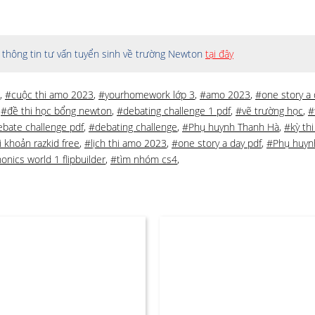
thông tin tư vấn tuyển sinh về trường Newton
tại đây
,
#cuộc thi amo 2023
,
#yourhomework lớp 3
,
#amo 2023
,
#one story a 
,
#đề thi học bổng newton
,
#debating challenge 1 pdf
,
#vẽ trường học
,
#
bate challenge pdf
,
#debating challenge
,
#Phụ huynh Thanh Hà
,
#kỳ th
i khoản razkid free
,
#lịch thi amo 2023
,
#one story a day pdf
,
#Phụ huyn
onics world 1 flipbuilder
,
#tìm nhóm cs4
,