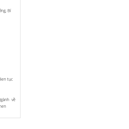
ng, Bí
lien tục
 Ngành về
khen