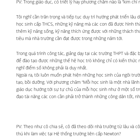
PV: Trong giáo dục, có triết lý hay phương châm nào là “kim c
Tôi nghĩ cần trân trọng và tiếp tục duy trì hướng phát triển lâ
học sinh cấp THCS, những kỹ năng mà các con đã được hình thà
thêm kỹ năng sống, kỹ năng thích ứng được với những thách thứ
tiêu mà nhà trường cần đạt được trong những năm tới.
Trong quá trình công tác, giảng dạy tại các trường THPT và đặc bi
để đào tạo được những thế hệ học trò không chỉ có kiến thức mà 
nghĩ điểm số không phải là duy nhất.
Ngoài ra, tôi luôn muốn phát hiện những học sinh của ngôi trư
tạo, bồi dưỡng. Với phương châm “Mỗi học sinh là một nhà lãnh 
giáo dục hướng tới sự tự chủ của mỗi học sinh như ở một số tr
đạo tài năng các con cần phải trở thành những công dân tốt, nh
PV: Theo như cô chia sẻ, cô đã theo dõi nhà trường từ lâu và cô
thú khi làm việc tại Hệ thống trường liên cấp Newton?