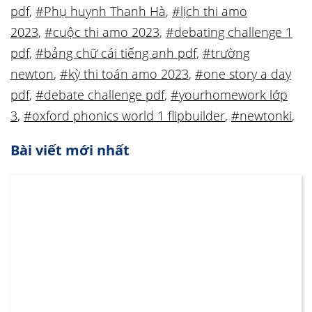
pdf
,
#Phụ huynh Thanh Hà
,
#lịch thi amo
2023
,
#cuộc thi amo 2023
,
#debating challenge 1
pdf
,
#bảng chữ cái tiếng anh pdf
,
#trường
newton
,
#kỳ thi toán amo 2023
,
#one story a day
pdf
,
#debate challenge pdf
,
#yourhomework lớp
3
,
#oxford phonics world 1 flipbuilder
,
#newtonki
,
Bài viết mới nhất