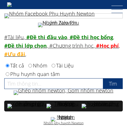
#Tài liệu
,
#Đề thi đầu vào
,
#Đề thi học bổng
,
#Đề thi lớp chọn
,
#Chương trình học
,
#Học phí
,
#Ưu đãi
,
Tất cả
Nhóm
Tài Liệu
Phụ huynh quan tâm
Nhóm phụ huynh Newton