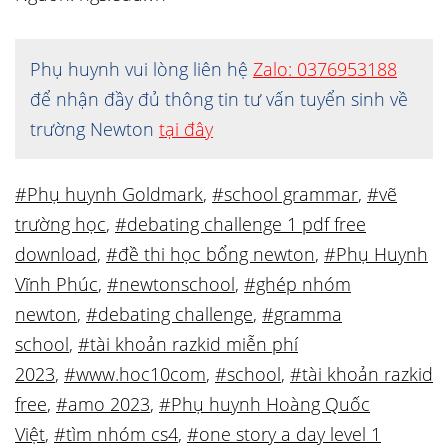
Phụ huynh vui lòng liên hệ
Zalo: 0376953188
để nhận đầy đủ thông tin tư vấn tuyển sinh về
trường Newton
tại đây
#Phụ huynh Goldmark
,
#school grammar
,
#vẽ
trường học
,
#debating challenge 1 pdf free
download
,
#đề thi học bổng newton
,
#Phụ Huynh
Vĩnh Phúc
,
#newtonschool
,
#ghép nhóm
newton
,
#debating challenge
,
#gramma
school
,
#tài khoản razkid miễn phí
2023
,
#www.hoc10com
,
#school
,
#tài khoản razkid
free
,
#amo 2023
,
#Phụ huynh Hoàng Quốc
Việt
,
#tìm nhóm cs4
,
#one story a day level 1