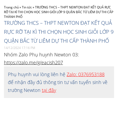
Trang chủ
»
Tin tức
»
TRƯỜNG THCS – THPT NEWTON ĐẠT KẾT QUẢ RỰC
RỠ TẠI KÌ THI CHỌN HỌC SINH GIỎI LỚP 9 QUẬN BẮC TỪ LIÊM DỰ THI CẤP
THÀNH PHỐ
TRƯỜNG THCS – THPT NEWTON ĐẠT KẾT QUẢ
RỰC RỠ TẠI KÌ THI CHỌN HỌC SINH GIỎI LỚP 9
QUẬN BẮC TỪ LIÊM DỰ THI CẤP THÀNH PHỐ
14/12/2024 17:16 PM
Nhóm Zalo Phụ huynh Newton 03:
https://zalo.me/g/eacish207
Phụ huynh vui lòng liên hệ
Zalo: 0376953188
để nhận đầy đủ thông tin tư vấn tuyển sinh về
trường Newton
tại đây