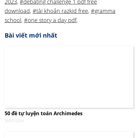
2023
,
#debating challenge 1 pdf free
download
,
#tài khoản razkid free
,
#gramma
school
,
#one story a day pdf
,
Bài viết mới nhất
50 đề tự luyện toán Archimedes
30/07/2026