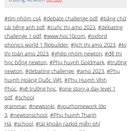
#tìm nhóm cs4
,
#debate challenge pdf
,
#bảng chữ
cái tiếng anh pdf
,
#cuộc thi amo 2023
,
#debating
challenge 1 pdf
,
#www.hoc10com
,
#oxford
phonics world 1 flipbuilder
,
#lịch thi amo 2023
,
#kỳ
thi toán amo 2023
,
#ghép nhóm newton
,
#đề thi
học bổng newton
,
#Phụ huynh Goldmark
,
#trường
newton
,
#debating challenge
,
#amo 2023
,
#Phụ
huynh Hoàng Quốc Việt
,
#Phụ Huynh Vĩnh
Phúc
,
#vẽ trường học
,
#one story a day level 1
pdf
,
#school
grammar
,
#newtonki
,
#yourhomework lớp
3
,
#newtonschool
,
#Phụ huynh Thanh
Hà
,
#school
,
#tài khoản razkid miễn phí