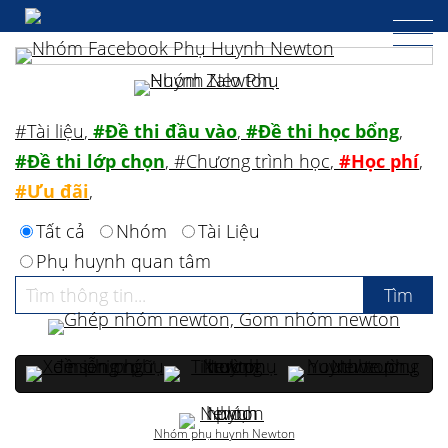
#Tài liệu
,
#Đề thi đầu vào
,
#Đề thi học bổng
,
#Đề thi lớp chọn
,
#Chương trình học
,
#Học phí
,
#Ưu đãi
,
Tất cả
Nhóm
Tài Liệu
Phụ huynh quan tâm
Nhóm phụ huynh Newton