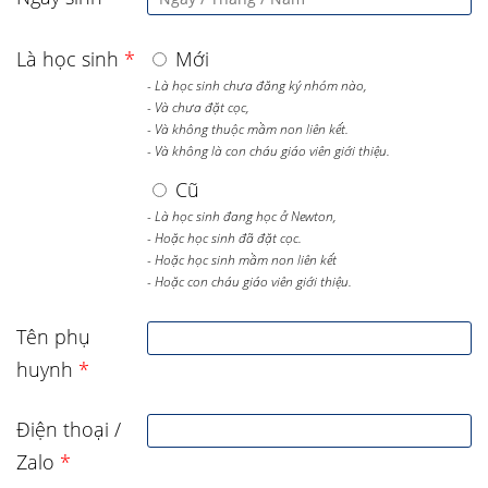
Là học sinh
*
Mới
- Là học sinh chưa đăng ký nhóm nào,
- Và chưa đặt cọc,
- Và không thuộc mầm non liên kết.
- Và không là con cháu giáo viên giới thiệu.
Cũ
- Là học sinh đang học ở Newton,
- Hoặc học sinh đã đặt cọc.
- Hoặc học sinh mầm non liên kết
- Hoặc con cháu giáo viên giới thiệu.
Tên phụ
huynh
*
Điện thoại /
Zalo
*