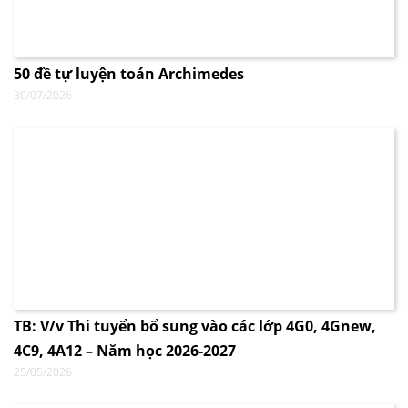
50 đề tự luyện toán Archimedes
30/07/2026
TB: V/v Thi tuyển bổ sung vào các lớp 4G0, 4Gnew,
4C9, 4A12 – Năm học 2026-2027
25/05/2026