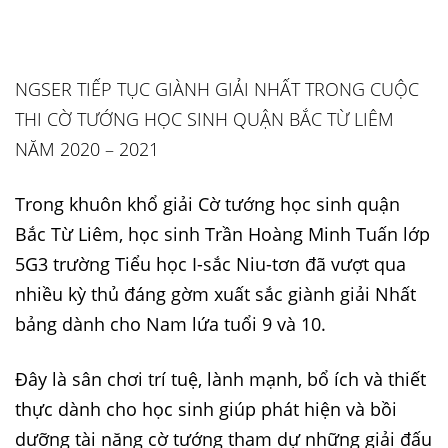
NGSER TIẾP TỤC GIÀNH GIẢI NHẤT TRONG CUỘC
THI CỜ TƯỚNG HỌC SINH QUẬN BẮC TỪ LIÊM
NĂM 2020 – 2021
Trong khuôn khổ giải Cờ tướng học sinh quận
Bắc Từ Liêm, học sinh Trần Hoàng Minh Tuấn lớp
5G3 trường Tiểu học I-sắc Niu-tơn đã vượt qua
nhiều kỳ thủ đáng gờm xuất sắc giành giải Nhất
bảng dành cho Nam lứa tuổi 9 và 10.
Đây là sân chơi trí tuệ, lành mạnh, bổ ích và thiết
thực dành cho học sinh giúp phát hiện và bồi
dưỡng tài năng cờ tướng tham dự những giải đấu