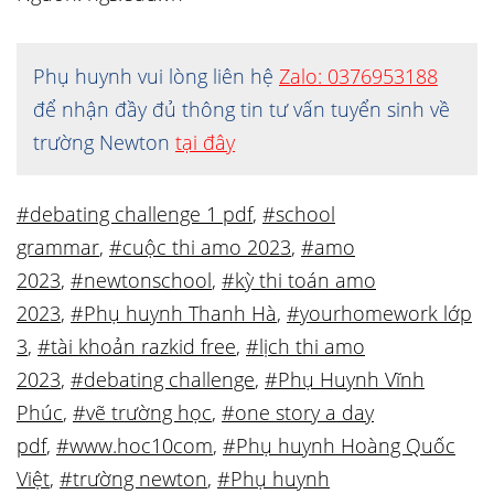
Phụ huynh vui lòng liên hệ
Zalo: 0376953188
để nhận đầy đủ thông tin tư vấn tuyển sinh về
trường Newton
tại đây
#debating challenge 1 pdf
,
#school
grammar
,
#cuộc thi amo 2023
,
#amo
2023
,
#newtonschool
,
#kỳ thi toán amo
2023
,
#Phụ huynh Thanh Hà
,
#yourhomework lớp
3
,
#tài khoản razkid free
,
#lịch thi amo
2023
,
#debating challenge
,
#Phụ Huynh Vĩnh
Phúc
,
#vẽ trường học
,
#one story a day
pdf
,
#www.hoc10com
,
#Phụ huynh Hoàng Quốc
Việt
,
#trường newton
,
#Phụ huynh