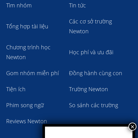
Tìm nhóm
Tin tức
Các cơ sở trường
Tổng hợp tài liệu
Newton
Chương trình học
Học phí và ưu đãi
Newton
Gom nhóm miễn phí
Đồng hành cùng con
Tiện ích
Trường Newton
Phim song ngữ
So sánh các trường
Reviews Newton