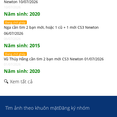
Newton 10/07/2026
10/07/2026
Năm sinh: 2020
Đang chờ ghép
Nga cần tìm 2 bạn mới, hoặc 1 cũ + 1 mới CS3 Newton
06/07/2026
06/07/2026
Năm sinh: 2015
Đang chờ ghép
Vũ Thúy Hằng cần tìm 2 bạn mới CS3 Newton 01/07/2026
01/07/2026
Năm sinh: 2020
🔍 Xem tất cả
Tìm ảnh theo khuôn mặt
Đăng ký nhóm