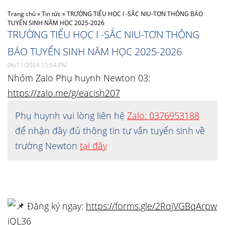
Trang chủ
»
Tin tức
»
TRƯỜNG TIỂU HỌC I -SẮC NIU-TƠN THÔNG BÁO
TUYỂN SINH NĂM HỌC 2025-2026
TRƯỜNG TIỂU HỌC I -SẮC NIU-TƠN THÔNG
BÁO TUYỂN SINH NĂM HỌC 2025-2026
06/11/2024 15:54 PM
Nhóm Zalo Phụ huynh Newton 03:
https://zalo.me/g/eacish207
Phụ huynh vui lòng liên hệ
Zalo: 0376953188
để nhận đầy đủ thông tin tư vấn tuyển sinh về
trường Newton
tại đây
Đăng ký ngay:
https://forms.gle/2RqjVGBqArpw
iQL36