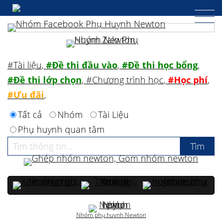
#Tài liệu
,
#Đề thi đầu vào
,
#Đề thi học bổng
,
#Đề thi lớp chọn
,
#Chương trình học
,
#Học phí
,
#Ưu đãi
,
Tất cả
Nhóm
Tài Liệu
Phụ huynh quan tâm
Nhóm phụ huynh Newton