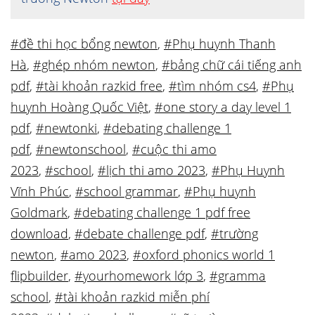
#đề thi học bổng newton
,
#Phụ huynh Thanh
Hà
,
#ghép nhóm newton
,
#bảng chữ cái tiếng anh
pdf
,
#tài khoản razkid free
,
#tìm nhóm cs4
,
#Phụ
huynh Hoàng Quốc Việt
,
#one story a day level 1
pdf
,
#newtonki
,
#debating challenge 1
pdf
,
#newtonschool
,
#cuộc thi amo
2023
,
#school
,
#lịch thi amo 2023
,
#Phụ Huynh
Vĩnh Phúc
,
#school grammar
,
#Phụ huynh
Goldmark
,
#debating challenge 1 pdf free
download
,
#debate challenge pdf
,
#trường
newton
,
#amo 2023
,
#oxford phonics world 1
flipbuilder
,
#yourhomework lớp 3
,
#gramma
school
,
#tài khoản razkid miễn phí