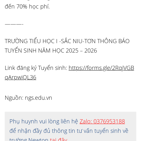
đến 70% học phí.
———-
TRƯỜNG TIỂU HỌC I -SẮC NIU-TƠN THÔNG BÁO
TUYỂN SINH NĂM HỌC 2025 – 2026
Link đăng ký Tuyển sinh:
https://forms.gle/2RqjVGB
qArpwiQL36
Nguồn: ngs.edu.vn
Phụ huynh vui lòng liên hệ
Zalo: 0376953188
để nhận đầy đủ thông tin tư vấn tuyển sinh về
trường Newton
tại đây