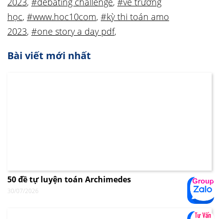
2023
,
#debating challenge
,
#vẽ trường
học
,
#www.hoc10com
,
#kỳ thi toán amo
2023
,
#one story a day pdf
,
Bài viết mới nhất
50 đề tự luyện toán Archimedes
30/07/2026