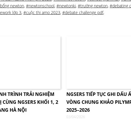
 bổng newton
,
#newtonschool
,
#newtonki
,
#trường newton
,
#debating c
ework lớp 3
,
#cuộc thi amo 2023
,
#debate challenge pdf
,
NH TRÌNH TRẢI NGHIỆM
NGSERS TIẾP TỤC GHI DẤU Ấ
Ị CÙNG NGSERS KHỐI 1, 2
VÒNG CHUNG KHẢO PILYM
ÀNG HÀ NỘI
2025–2026
03/04/2026