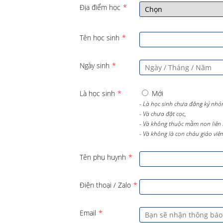
Địa điểm học
*
Tên học sinh
*
Ngày sinh
*
Là học sinh
*
Mới
- Là học sinh chưa đăng ký nhó
- Và chưa đặt cọc,
- Và không thuộc mầm non liên 
- Và không là con cháu giáo viên 
Tên phụ huynh
*
Điện thoại / Zalo
*
Email
*