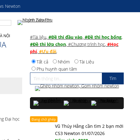
ws Newton
À NỘI
#Tài liệu
,
#Đề thi đầu vào
,
#Đề thi học bổng
,
ỦA
#Đề thi lớp chọn
,
#Chương trình học
,
#Học
phí
,
#Ưu đãi
,
Tất cả
Nhóm
Tài Liệu
Phụ huynh quan tâm
ng Đại học
Đang chờ ghép
Vũ Thúy Hằng cần tìm 2 bạn mới
CS3 Newton 01/07/2026