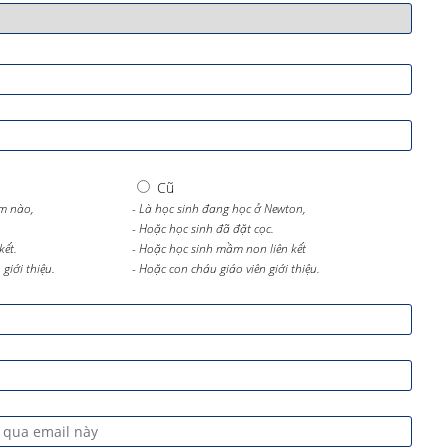
Cũ
m nào,
- Là học sinh đang học ở Newton,
- Hoặc học sinh đã đặt cọc.
kết.
- Hoặc học sinh mầm non liên kết
giới thiệu.
- Hoặc con cháu giáo viên giới thiệu.