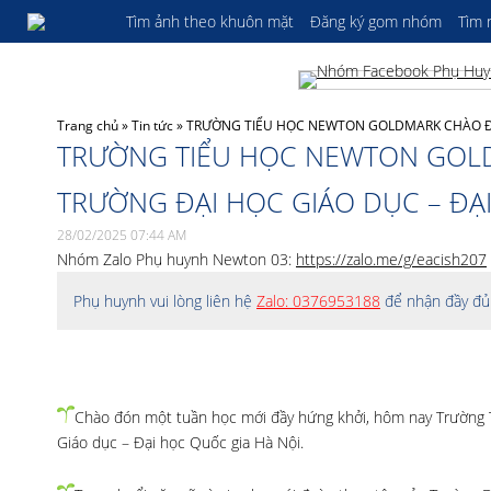
Tìm ảnh theo khuôn mặt
Đăng ký gom nhóm
Tìm
Trang chủ
»
Tin tức
»
TRƯỜNG TIỂU HỌC NEWTON GOLDMARK CHÀO ĐÓ
TRƯỜNG TIỂU HỌC NEWTON GOL
TRƯỜNG ĐẠI HỌC GIÁO DỤC – ĐẠ
28/02/2025 07:44 AM
Nhóm Zalo Phụ huynh Newton 03:
https://zalo.me/g/eacish207
Phụ huynh vui lòng liên hệ
Zalo: 0376953188
để nhận đầy đủ 
Chào đón một tuần học mới đầy hứng khởi, hôm nay Trường 
Giáo dục –
Đại học Quốc gia Hà Nội.