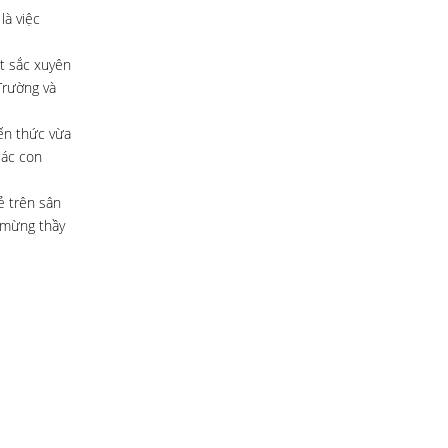
là việc
ất sắc xuyên
Trường và
iến thức vừa
các con
ẻ trên sân
c mừng thầy