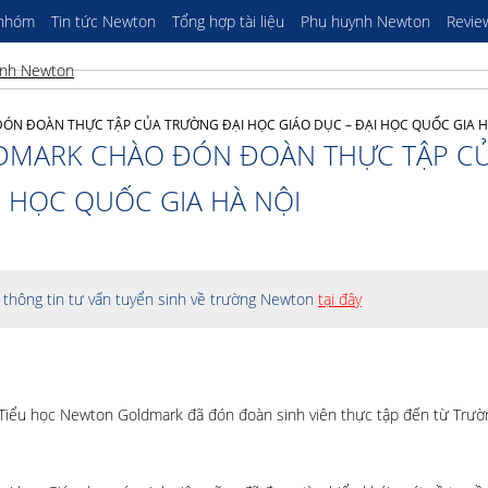
 nhóm
Tin tức Newton
Tổng hợp tài liệu
Phụ huynh Newton
Revie
N ĐOÀN THỰC TẬP CỦA TRƯỜNG ĐẠI HỌC GIÁO DỤC – ĐẠI HỌC QUỐC GIA H
DMARK CHÀO ĐÓN ĐOÀN THỰC TẬP C
I HỌC QUỐC GIA HÀ NỘI
thông tin tư vấn tuyển sinh về trường Newton
tại đây
Tiểu học Newton Goldmark đã đón đoàn sinh viên thực tập đến từ Trườ