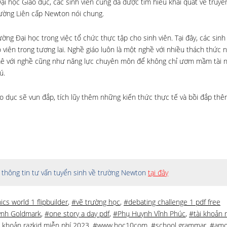
ại học Giáo dục, các sinh viên cũng đã được tìm hiểu khái quát về truyề
rường Liên cấp Newton nói chung.
ờng Đại học trong việc tổ chức thực tập cho sinh viên. Tại đây, các sinh
o viên trong tương lai. Nghề giáo luôn là một nghề với nhiều thách thức
m mê với nghề cũng như năng lực chuyên môn để không chỉ ươm mầm tài 
ú.
áo dục sẽ vun đắp, tích lũy thêm những kiến thức thực tế và bồi đắp thê
thông tin tư vấn tuyển sinh về trường Newton
tại đây
cs world 1 flipbuilder
,
#vẽ trường học
,
#debating challenge 1 pdf free
ynh Goldmark
,
#one story a day pdf
,
#Phụ Huynh Vĩnh Phúc
,
#tài khoản r
i khoản razkid miễn phí 2023
,
#www.hoc10com
,
#school grammar
,
#am