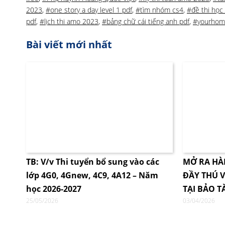
2023
,
#one story a day level 1 pdf
,
#tìm nhóm cs4
,
#đề thi học
pdf
,
#lịch thi amo 2023
,
#bảng chữ cái tiếng anh pdf
,
#yourhom
Bài viết mới nhất
TB: V/v Thi tuyển bổ sung vào các
MỞ RA HÀ
lớp 4G0, 4Gnew, 4C9, 4A12 – Năm
ĐẦY THÚ V
học 2026-2027
TẠI BẢO T
25/05/2026
03/04/2026