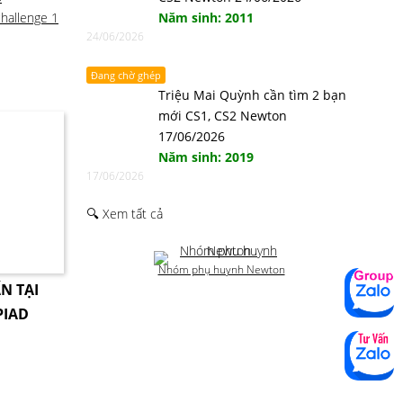
hallenge 1
Năm sinh: 2011
24/06/2026
Đang chờ ghép
Triệu Mai Quỳnh cần tìm 2 bạn
mới CS1, CS2 Newton
17/06/2026
Năm sinh: 2019
17/06/2026
🔍 Xem tất cả
Nhóm phụ huynh Newton
N TẠI
PIAD