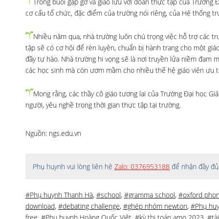
Trong buổi gặp gỡ và giao lưu với đoàn thực tập của Trường Đ
cơ cấu tổ chức, đặc điểm của trường nói riêng, của Hệ thống t
Nhiều năm qua, nhà trường luôn chú trọng việc hỗ trợ các trư
tập sẽ có cơ hội để rèn luyện, chuẩn bị hành trang cho một giá
đầy tự hào. Nhà trường hi vọng sẽ là nơi truyền lửa niềm đa
các học sinh mà còn ươm mầm cho nhiều thế hệ giáo viên ưu t
Mong rằng, các thầy cô giáo tương lai của Trường Đại học Gi
người, yêu nghề trong thời gian thực tập tại trường.
Nguồn: ngs.edu.vn
Phụ huynh vui lòng liên hệ
Zalo: 0376953188
để nhận đầy đủ 
#Phụ huynh Thanh Hà
,
#school
,
#gramma school
,
#oxford phoni
download
,
#debating challenge
,
#ghép nhóm newton
,
#Phụ hu
free
,
#Phụ huynh Hoàng Quốc Việt
,
#kỳ thi toán amo 2023
,
#tà