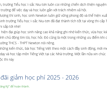
 trường Tiểu học I-sắc Niu-tơn luôn coi những chiến dịch thiện nguyện 
rường để việc dạy và học luôn gắn với trách nhiệm xã hội.
 lượng thí sinh, học sinh Newton luôn giữ vững phong độ và thể hiện xu
nh trường Tiểu học I-sắc Niu-tơn đã đạt thành tích tốt tại vòng thi cấp 
i sắp tới nhé!
 hiện đại giúp học sinh nâng cao khả năng ghi nhớ kiến thức, vừa học k
 tính chủ động tìm tòi, học hỏi. Đó cũng là một trong những ưu điểm khi 
rường THCS - THPT Newton nói riêng.
ững kiến thức, bài học Tiếng Việt theo một cách đầy sinh động, mới m
 dạy và học tập môn Tiếng Việt tại các Nhà trường. Một lần nữa xin chú
ộc thi này
đãi giảm học phí 2025 - 2026
Đăng Ký” để hoàn thành.