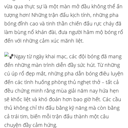
vừa qua
thực sự là một màn mở đầu không thể ấn
tượng hơn! Những trận đấu kịch tính, những pha
bóng đỉnh cao và tinh thần chiến đấu rực cháy đã
làm bùng nổ khán đài, đưa người hâm mộ bóng rổ
đến với những cảm xúc mãnh liệt.
Ngay từ ngày khai mạc, các đội bóng đã mang
đến những màn trình diễn đầy sức hút. Từ những
cú úp rổ đẹp mắt, những pha dẫn bóng điêu luyện
đến các tình huống phòng thủ nghẹt thở – tất cả
đều chứng minh rằng mùa giải năm nay hứa hẹn
sẽ khốc liệt và khó đoán hơn bao giờ hết. Các cầu
thủ không chỉ thi đấu bằng kỹ năng mà còn bằng
cả trái tim, biến mỗi trận đấu thành một câu
chuyện đầy cảm hứng.