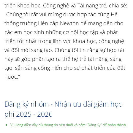
triển Khoa học, Công nghệ và Tài năng trẻ, chia sẻ:
"Chúng tôi rất vui mừng được hợp tác cùng Hệ
thống trường Liên cấp Newton để mang đến cho
các em học sinh những cơ hội học tập và phát
triển tốt nhất trong lĩnh vực khoa học, công nghệ
và đổi mới sáng tạo. Chúng tôi tin rằng sự hợp tác
này sẽ góp phần tạo ra thế hệ trẻ tài năng, sáng
tạo, sẵn sàng cống hiến cho sự phát triển của đất
nước."
Đăng ký nhóm - Nhận ưu đãi giảm học
phí 2025 - 2026
Vùi lòng điền đầy đủ thông tin bên dưới và bấm “Đăng Ký” để hoàn thành.