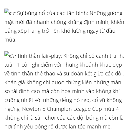
Sự bùng nổ của các tân binh: Những gương
mặt mới đã nhanh chóng khẳng định mình, khiến
bảng xếp hạng trở nên khó lường ngay từ đầu
mùa.
Tinh thần fair-play: Không chỉ có cạnh tranh,
tuần 1 còn ghi điểm với những khoảnh khắc đẹp
về tinh thần thể thao và sự đoàn kết giữa các đội.
Khán giả không chỉ được chứng kiến những màn
so tài đỉnh cao mà còn hòa mình vào không khí
cuồng nhiệt với những tiếng hò reo, cổ vũ không
ngừng. Newton 5 Champion League Cup mùa 4
không chỉ là sân chơi của các đội bóng mà còn là
nơi tình yêu bóng rổ được lan tỏa mạnh mẽ.