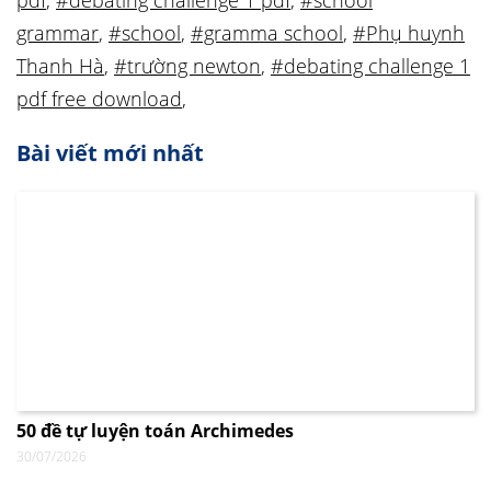
pdf
,
#debating challenge 1 pdf
,
#school
grammar
,
#school
,
#gramma school
,
#Phụ huynh
Thanh Hà
,
#trường newton
,
#debating challenge 1
pdf free download
,
Bài viết mới nhất
50 đề tự luyện toán Archimedes
30/07/2026