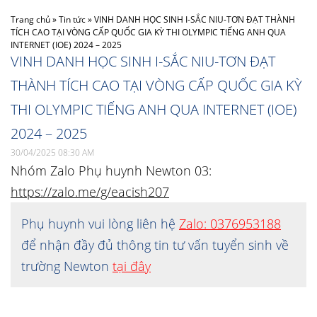
Trang chủ
»
Tin tức
»
VINH DANH HỌC SINH I-SẮC NIU-TƠN ĐẠT THÀNH
TÍCH CAO TẠI VÒNG CẤP QUỐC GIA KỲ THI OLYMPIC TIẾNG ANH QUA
INTERNET (IOE) 2024 – 2025
VINH DANH HỌC SINH I-SẮC NIU-TƠN ĐẠT
THÀNH TÍCH CAO TẠI VÒNG CẤP QUỐC GIA KỲ
THI OLYMPIC TIẾNG ANH QUA INTERNET (IOE)
2024 – 2025
30/04/2025 08:30 AM
Nhóm Zalo Phụ huynh Newton 03:
https://zalo.me/g/eacish207
Phụ huynh vui lòng liên hệ
Zalo: 0376953188
để nhận đầy đủ thông tin tư vấn tuyển sinh về
trường Newton
tại đây