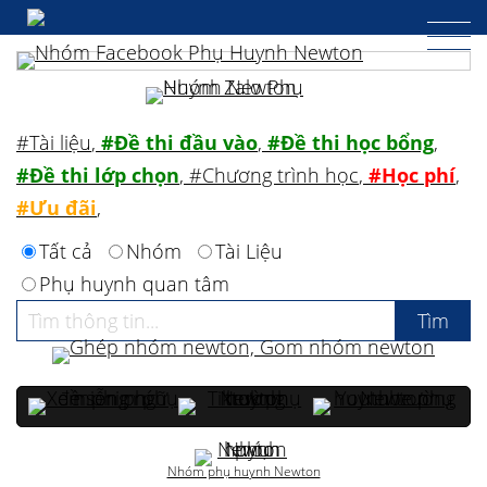
#Tài liệu
,
#Đề thi đầu vào
,
#Đề thi học bổng
,
#Đề thi lớp chọn
,
#Chương trình học
,
#Học phí
,
#Ưu đãi
,
Tất cả
Nhóm
Tài Liệu
Phụ huynh quan tâm
Nhóm phụ huynh Newton