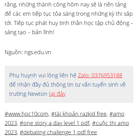
rằng, những thành công hôm nay sẽ là nền tảng
để các em tiếp tục tỏa sáng trong những kỳ thi sắp
tới. Tiếp tục phát huy tinh thần học tập chủ động –
sáng tạo – bản lĩnh!
Nguồn: ngs.edu.vn
Phụ huynh vui lòng liên hệ
Zalo: 0376953188
để nhận đầy đủ thông tin tư vấn tuyển sinh về
trường Newton
tại đây
#www.hoc10com
,
#tài khoản razkid free
,
#amo
2023
,
#one story a day level 1 pdf
,
#cuộc thi amo
2023
,
#debating challenge 1 pdf free