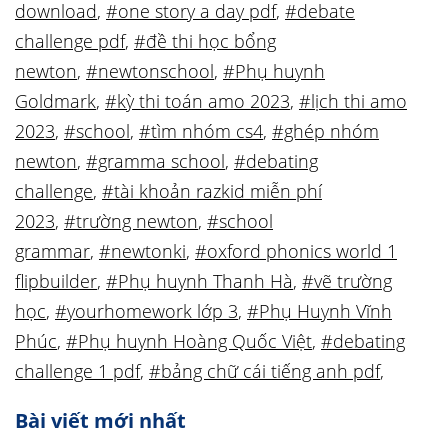
download
,
#one story a day pdf
,
#debate
challenge pdf
,
#đề thi học bổng
newton
,
#newtonschool
,
#Phụ huynh
Goldmark
,
#kỳ thi toán amo 2023
,
#lịch thi amo
2023
,
#school
,
#tìm nhóm cs4
,
#ghép nhóm
newton
,
#gramma school
,
#debating
challenge
,
#tài khoản razkid miễn phí
2023
,
#trường newton
,
#school
grammar
,
#newtonki
,
#oxford phonics world 1
flipbuilder
,
#Phụ huynh Thanh Hà
,
#vẽ trường
học
,
#yourhomework lớp 3
,
#Phụ Huynh Vĩnh
Phúc
,
#Phụ huynh Hoàng Quốc Việt
,
#debating
challenge 1 pdf
,
#bảng chữ cái tiếng anh pdf
,
Bài viết mới nhất