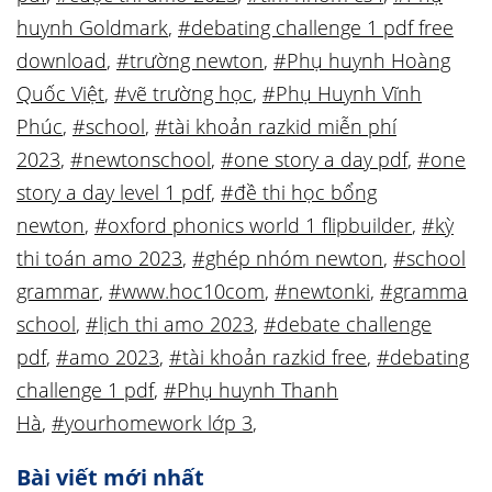
huynh Goldmark
,
#debating challenge 1 pdf free
download
,
#trường newton
,
#Phụ huynh Hoàng
Quốc Việt
,
#vẽ trường học
,
#Phụ Huynh Vĩnh
Phúc
,
#school
,
#tài khoản razkid miễn phí
2023
,
#newtonschool
,
#one story a day pdf
,
#one
story a day level 1 pdf
,
#đề thi học bổng
newton
,
#oxford phonics world 1 flipbuilder
,
#kỳ
thi toán amo 2023
,
#ghép nhóm newton
,
#school
grammar
,
#www.hoc10com
,
#newtonki
,
#gramma
school
,
#lịch thi amo 2023
,
#debate challenge
pdf
,
#amo 2023
,
#tài khoản razkid free
,
#debating
challenge 1 pdf
,
#Phụ huynh Thanh
Hà
,
#yourhomework lớp 3
,
Bài viết mới nhất