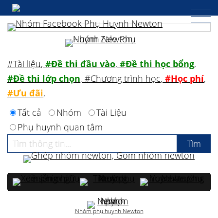
#Tài liệu
,
#Đề thi đầu vào
,
#Đề thi học bổng
,
#Đề thi lớp chọn
,
#Chương trình học
,
#Học phí
,
#Ưu đãi
,
Tất cả
Nhóm
Tài Liệu
Phụ huynh quan tâm
Nhóm phụ huynh Newton