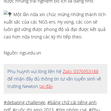
được những trải nghiệm bổ ích và đáng nhớ.
Một lần nữa xin chúc mừng những thành tích
xuất sắc của các NGS-ers. Hy vọng, các con sẽ
luôn giữ vững được phong độ và đạt được kết quả
cao hơn nữa trong các kỳ thi tiếp theo.
Nguồn: ngs.edu.vn
Phụ huynh vui lòng liên hệ
Zalo: 0376953188
để nhận đầy đủ thông tin tư vấn tuyển sinh về
trường Newton
tại đây
#debating challenge
,
#bảng chữ cái tiếng anh
pdf
,
#cuộc thi amo 2023
,
#tìm nhóm cs4
,
#Phụ