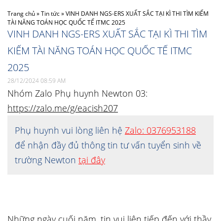
Trang chủ
»
Tin tức
»
VINH DANH NGS-ERS XUẤT SẮC TẠI KÌ THI TÌM KIẾM
TÀI NĂNG TOÁN HỌC QUỐC TẾ ITMC 2025
VINH DANH NGS-ERS XUẤT SẮC TẠI KÌ THI TÌM
KIẾM TÀI NĂNG TOÁN HỌC QUỐC TẾ ITMC
2025
28/12/2024 08:59 AM
Nhóm Zalo Phụ huynh Newton 03:
https://zalo.me/g/eacish207
Phụ huynh vui lòng liên hệ
Zalo: 0376953188
để nhận đầy đủ thông tin tư vấn tuyển sinh về
trường Newton
tại đây
Những ngày cuối năm, tin vui liên tiếp đến với thầy