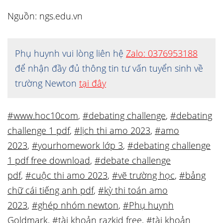
Nguồn: ngs.edu.vn
Phụ huynh vui lòng liên hệ
Zalo: 0376953188
để nhận đầy đủ thông tin tư vấn tuyển sinh về
trường Newton
tại đây
#www.hoc10com
,
#debating challenge
,
#debating
challenge 1 pdf
,
#lịch thi amo 2023
,
#amo
2023
,
#yourhomework lớp 3
,
#debating challenge
1 pdf free download
,
#debate challenge
pdf
,
#cuộc thi amo 2023
,
#vẽ trường học
,
#bảng
chữ cái tiếng anh pdf
,
#kỳ thi toán amo
2023
,
#ghép nhóm newton
,
#Phụ huynh
Goldmark
,
#tài khoản razkid free
,
#tài khoản