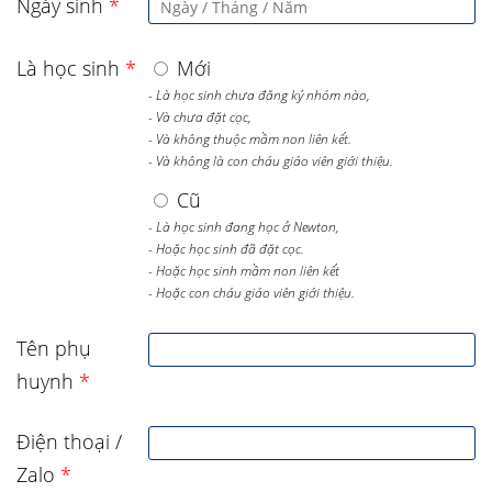
Ngày sinh
*
Là học sinh
*
Mới
- Là học sinh chưa đăng ký nhóm nào,
- Và chưa đặt cọc,
- Và không thuộc mầm non liên kết.
- Và không là con cháu giáo viên giới thiệu.
Cũ
- Là học sinh đang học ở Newton,
- Hoặc học sinh đã đặt cọc.
- Hoặc học sinh mầm non liên kết
- Hoặc con cháu giáo viên giới thiệu.
Tên phụ
huynh
*
Điện thoại /
Zalo
*