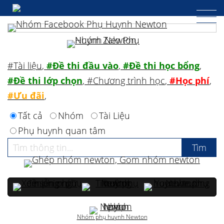
#Tài liệu
,
#Đề thi đầu vào
,
#Đề thi học bổng
,
#Đề thi lớp chọn
,
#Chương trình học
,
#Học phí
,
#Ưu đãi
,
Tất cả
Nhóm
Tài Liệu
Phụ huynh quan tâm
Nhóm phụ huynh Newton