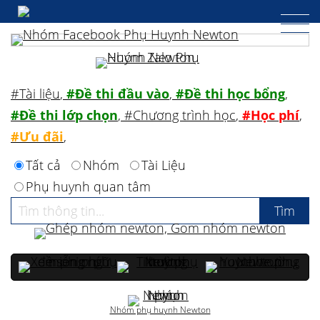
#Tài liệu
,
#Đề thi đầu vào
,
#Đề thi học bổng
,
#Đề thi lớp chọn
,
#Chương trình học
,
#Học phí
,
#Ưu đãi
,
Tất cả
Nhóm
Tài Liệu
Phụ huynh quan tâm
Nhóm phụ huynh Newton