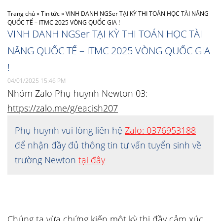
Trang chủ
»
Tin tức
»
VINH DANH NGSer TẠI KỲ THI TOÁN HỌC TÀI NĂNG
QUỐC TẾ – ITMC 2025 VÒNG QUỐC GIA !
VINH DANH NGSer TẠI KỲ THI TOÁN HỌC TÀI
NĂNG QUỐC TẾ – ITMC 2025 VÒNG QUỐC GIA
!
04/01/2025 15:46 PM
Nhóm Zalo Phụ huynh Newton 03:
https://zalo.me/g/eacish207
Phụ huynh vui lòng liên hệ
Zalo: 0376953188
để nhận đầy đủ thông tin tư vấn tuyển sinh về
trường Newton
tại đây
Chúng ta vừa chứng kiến một kỳ thi đầy cảm xúc