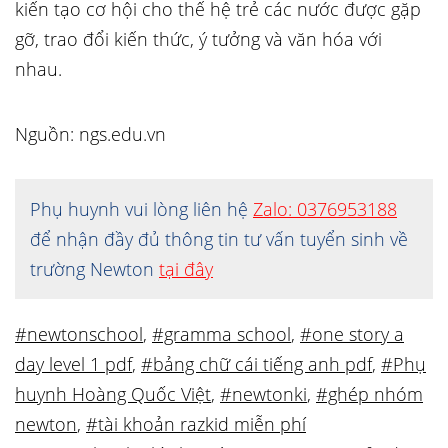
kiến tạo cơ hội cho thế hệ trẻ các nước được gặp
gỡ, trao đổi kiến thức, ý tưởng và văn hóa với
nhau.
Nguồn: ngs.edu.vn
Phụ huynh vui lòng liên hệ
Zalo: 0376953188
để nhận đầy đủ thông tin tư vấn tuyển sinh về
trường Newton
tại đây
#newtonschool
,
#gramma school
,
#one story a
day level 1 pdf
,
#bảng chữ cái tiếng anh pdf
,
#Phụ
huynh Hoàng Quốc Việt
,
#newtonki
,
#ghép nhóm
newton
,
#tài khoản razkid miễn phí