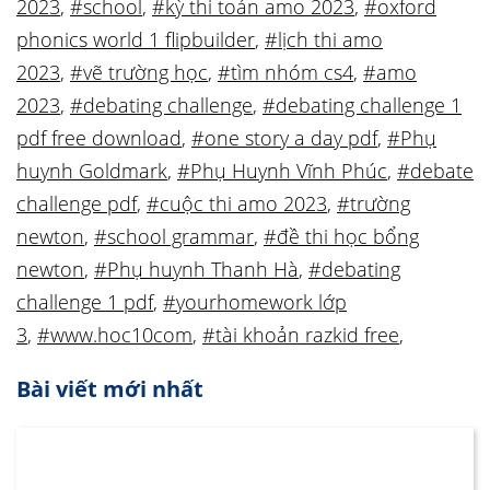
2023
,
#school
,
#kỳ thi toán amo 2023
,
#oxford
phonics world 1 flipbuilder
,
#lịch thi amo
2023
,
#vẽ trường học
,
#tìm nhóm cs4
,
#amo
2023
,
#debating challenge
,
#debating challenge 1
pdf free download
,
#one story a day pdf
,
#Phụ
huynh Goldmark
,
#Phụ Huynh Vĩnh Phúc
,
#debate
challenge pdf
,
#cuộc thi amo 2023
,
#trường
newton
,
#school grammar
,
#đề thi học bổng
newton
,
#Phụ huynh Thanh Hà
,
#debating
challenge 1 pdf
,
#yourhomework lớp
3
,
#www.hoc10com
,
#tài khoản razkid free
,
Bài viết mới nhất