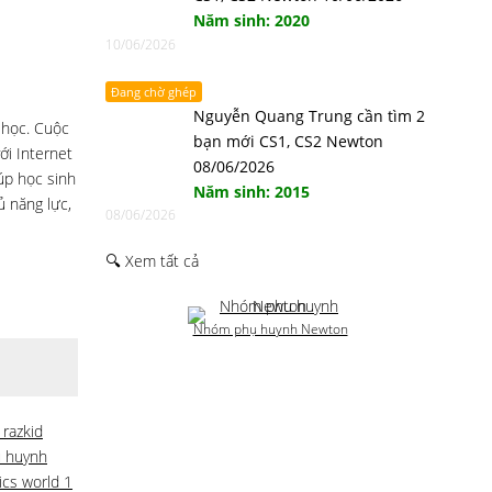
Năm sinh: 2020
10/06/2026
Đang chờ ghép
Nguyễn Quang Trung cần tìm 2
 học. Cuộc
bạn mới CS1, CS2 Newton
ới Internet
08/06/2026
úp học sinh
Năm sinh: 2015
ủ năng lực,
08/06/2026
🔍 Xem tất cả
Nhóm phụ huynh Newton
 razkid
 huynh
cs world 1