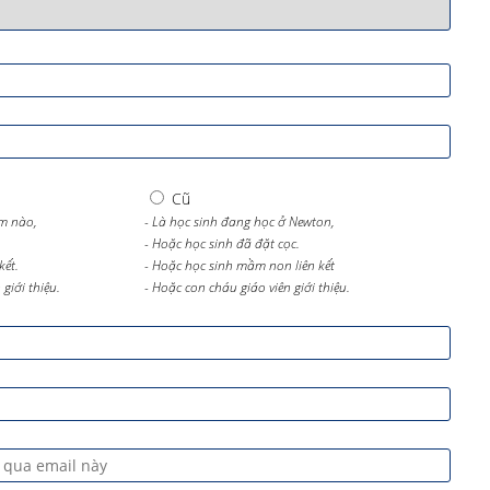
Cũ
m nào,
- Là học sinh đang học ở Newton,
- Hoặc học sinh đã đặt cọc.
kết.
- Hoặc học sinh mầm non liên kết
giới thiệu.
- Hoặc con cháu giáo viên giới thiệu.