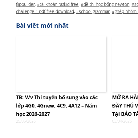
flipbuilder
,
#tài khoản razkid free
,
#đề thi học bổng newton
,
#s
challenge 1 pdf free download
,
#school grammar
,
#ghép nhóm 
Bài viết mới nhất
TB: V/v Thi tuyển bổ sung vào các
MỞ RA HÀ
lớp 4G0, 4Gnew, 4C9, 4A12 – Năm
ĐẦY THÚ V
học 2026-2027
TẠI BẢO T
25/05/2026
03/04/2026