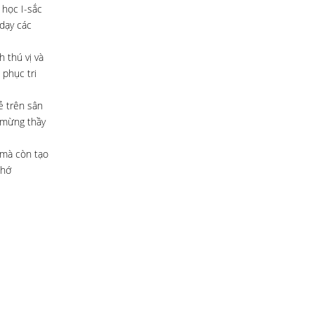
 học I-sắc
dạy các
 thú vị và
 phục tri
ẻ trên sân
c mừng thầy
 mà còn tạo
nhớ