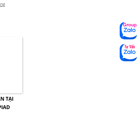
ing
N TẠI
PIAD