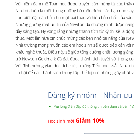
Với niềm đam mê Toán học được truyền cảm hứng từ các thầy cô
Niu-tơn luôn là một trong những bộ môn được các bạn nhỏ say 
con biết đặt câu hỏi cho một bài toán và hiểu bản chất của vấn 
Những gương mặt ưu tú của Newton đã chứng minh được năng lực
đầy sáng tạo. Hy vọng rằng những thành tích từ kỳ thi sẽ là độ
thức. Một lần nữa xin chúc mừng các bạn nhỏ tài năng của New
Nhà trường mong muốn các em học sinh sẽ được tiếp cận với nh
khấu nghệ thuật. Điều này sẽ giúp tăng cường chất lượng giảng
trò Newton Goldmark đã đạt được thành tích tuyệt vời trong cu
Với định hướng giáo dục tích cực, trường Tiểu học I-sắc Niu-
cơ hội để các thành viên trong tập thể lớp có những giây phút 
Đăng ký nhóm - Nhận ưu 
Vùi lòng điền đầy đủ thông tin bên dưới và bấm “
Giảm 10%
Học sinh mới