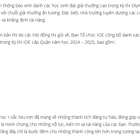
 thông báo vinh danh các học sinh đạt giải thưởng cao trong Kỳ thi Oly
ới chuỗi giải thưởng ấn tượng. Đặc biệt, nhà trường tuyên dương các c
 và khẳng định tài năng.
ên bản thi do các Hội đồng thi gửi về, Ban Tổ chức IOE công bố danh sác
o trong Kỳ thi IOE cấp Quận năm học 2024 – 2025, bao gồm::
ọc I-sắc Niu-tơn đã mang về những thành tích đáng tự hào, đóng góp v
là minh chứng cho những nỗ lực, kiên trì và tài năng của các bạn. Trườn
n rằng đây chỉ là bước đệm cho những thành công lớn hơn trong tương lai