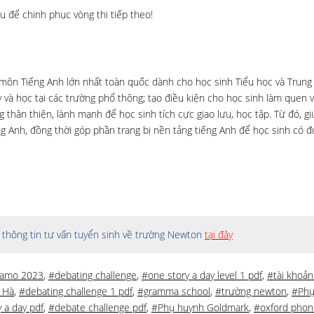
 để chinh phục vòng thi tiếp theo!
n môn Tiếng Anh lớn nhất toàn quốc dành cho học sinh Tiểu học và Trung
và học tại các trường phổ thông; tạo điều kiện cho học sinh làm quen v
 thân thiện, lành mạnh để học sinh tích cực giao lưu, học tập. Từ đó, gi
ng Anh, đồng thời góp phần trang bị nền tảng tiếng Anh để học sinh có đ
thông tin tư vấn tuyển sinh về trường Newton
tại đây
amo 2023
,
#debating challenge
,
#one story a day level 1 pdf
,
#tài khoản
 Hà
,
#debating challenge 1 pdf
,
#gramma school
,
#trường newton
,
#Phụ
 a day pdf
,
#debate challenge pdf
,
#Phụ huynh Goldmark
,
#oxford phoni