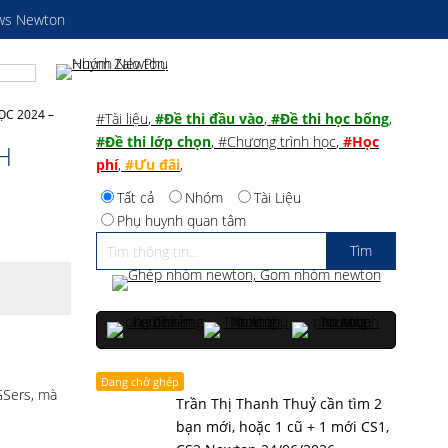
ws Newton
ỌC 2024 –
#Tài liệu
,
#Đề thi đầu vào
,
#Đề thi học bổng
,
#Đề thi lớp chọn
,
#Chương trình học
,
#Học
H
phí
,
#Ưu đãi
,
Tất cả
Nhóm
Tài Liệu
Phụ huynh quan tâm
Đang chờ ghép
GSers, mà
Trần Thị Thanh Thuỷ cần tìm 2
bạn mới, hoặc 1 cũ + 1 mới CS1,