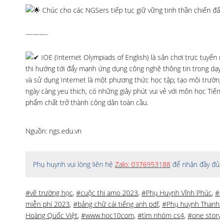
Chúc cho các NGSers tiếp tục giữ vững tinh thần chiến đấu
———-
IOE (Internet Olympiads of English) là sân chơi trực tuyế
thi hướng tới đẩy mạnh ứng dụng công nghệ thông tin trong dạy 
và sử dụng Internet là một phương thức học tập; tạo môi trường
ngày càng yeu thich, có những giây phút vui vẻ với môn học Tiế
phẩm chất trở thành công dân toàn cầu.
Nguồn: ngs.edu.vn
Phụ huynh vui lòng liên hệ
Zalo: 0376953188
để nhận đầy đủ 
#vẽ trường học
,
#cuộc thi amo 2023
,
#Phụ Huynh Vĩnh Phúc
,
#
miễn phí 2023
,
#bảng chữ cái tiếng anh pdf
,
#Phụ huynh Thanh
Hoàng Quốc Việt
,
#www.hoc10com
,
#tìm nhóm cs4
,
#one story