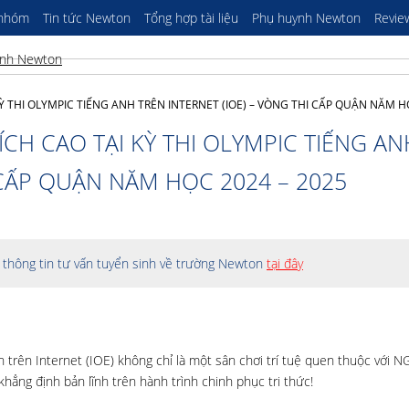
 nhóm
Tin tức Newton
Tổng hợp tài liệu
Phụ huynh Newton
Revie
 THI OLYMPIC TIẾNG ANH TRÊN INTERNET (IOE) – VÒNG THI CẤP QUẬN NĂM H
CH CAO TẠI KỲ THI OLYMPIC TIẾNG AN
 CẤP QUẬN NĂM HỌC 2024 – 2025
thông tin tư vấn tuyển sinh về trường Newton
tại đây
h trên Internet (IOE) không chỉ là một sân chơi trí tuệ quen thuộc
với N
khẳng định bản lĩnh trên hành trình chinh phục tri thức!