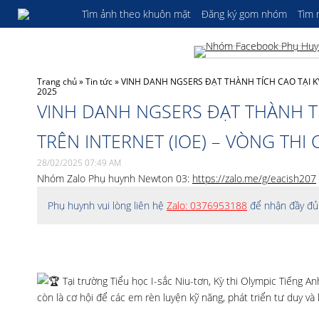
Tìm ảnh theo khuôn mặt
Đăng ký gom nhóm
Tìm
Trang chủ
»
Tin tức
»
VINH DANH NGSERS ĐẠT THÀNH TÍCH CAO TẠI KỲ
2025
VINH DANH NGSERS ĐẠT THÀNH TÍ
TRÊN INTERNET (IOE) – VÒNG THI
28/02/2025 07:49 AM
Nhóm Zalo Phụ huynh Newton 03:
https://zalo.me/g/eacish207
Phụ huynh vui lòng liên hệ
Zalo: 0376953188
để nhận đầy đủ 
Tại trường Tiểu học I-sắc Niu-tơn, Kỳ thi Olympic Tiếng An
còn là cơ hội để các em rèn luyện kỹ năng, phát triển tư duy và 