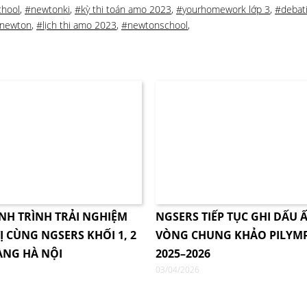
chool
,
#newtonki
,
#kỳ thi toán amo 2023
,
#yourhomework lớp 3
,
#debat
newton
,
#lịch thi amo 2023
,
#newtonschool
,
NH TRÌNH TRẢI NGHIỆM
NGSERS TIẾP TỤC GHI DẤU Ấ
Ị CÙNG NGSERS KHỐI 1, 2
VÒNG CHUNG KHẢO PILYM
ÀNG HÀ NỘI
2025–2026
03/04/2026