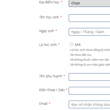
Địa điểm học
*
Tên học sinh
*
Ngày sinh
*
Là học sinh
*
Mới
- Là học sinh chưa đăng ký nhó
- Và chưa đặt cọc,
- Và không thuộc mầm non liên 
- Và không là con cháu giáo viên 
Tên phụ huynh
*
Điện thoại / Zalo
*
Email
*