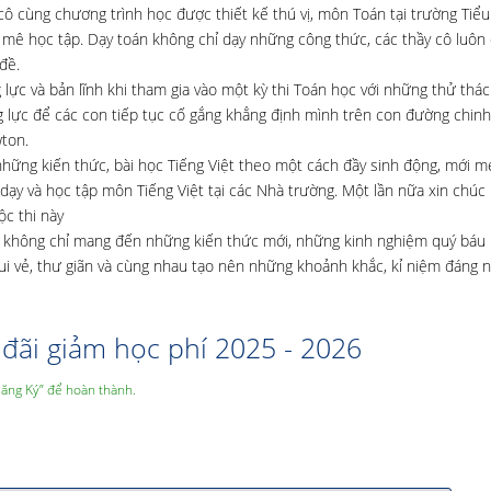
 cùng chương trình học được thiết kế thú vị, môn Toán tại trường Tiểu
mê học tập. Dạy toán không chỉ dạy những công thức, các thầy cô luôn 
đề.
 và bản lĩnh khi tham gia vào một kỳ thi Toán học với những thử thách
ng lực để các con tiếp tục cố gắng khẳng định mình trên con đường chinh
ton.
ững kiến thức, bài học Tiếng Việt theo một cách đầy sinh động, mới m
 dạy và học tập môn Tiếng Việt tại các Nhà trường. Một lần nữa xin chú
ộc thi này
tơn không chỉ mang đến những kiến thức mới, những kinh nghiệm quý báu
vui vẻ, thư giãn và cùng nhau tạo nên những khoảnh khắc, kỉ niệm đáng 
đãi giảm học phí 2025 - 2026
Đăng Ký” để hoàn thành.