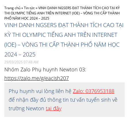
Trang chủ
»
Tin tức
»
VINH DANH NGSERS ĐẠT THÀNH TÍCH CAO TẠI KỲ
THI OLYMPIC TIẾNG ANH TRÊN INTERNET (IOE) – VÒNG THI CẤP THÀNH
PHỐ NĂM HỌC 2024 – 2025
VINH DANH NGSERS ĐẠT THÀNH TÍCH CAO TẠI
KỲ THI OLYMPIC TIẾNG ANH TRÊN INTERNET
(IOE) – VÒNG THI CẤP THÀNH PHỐ NĂM HỌC
2024 – 2025
29/03/2025 07:48 AM
Nhóm Zalo Phụ huynh Newton 03:
https://zalo.me/g/eacish207
Phụ huynh vui lòng liên hệ
Zalo: 0376953188
để nhận đầy đủ thông tin tư vấn tuyển sinh về
trường Newton
tại đây