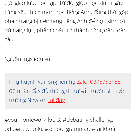
cực giao lưu, học tập. Từ đó, giúp học sinh ngày
càng yêu thich môn học Tiếng Anh, đồng thời góp
phần trang bị nền tảng tiếng Anh để học sinh có
đủ năng lực, phẩm chất trở thành công dân toàn
cầu.
Nguồn: ngs.edu.vn
Phụ huynh vui lòng liên hệ
Zalo: 0376953188
để nhận đầy đủ thông tin tư vấn tuyển sinh về
trường Newton
tại đây
#yourhomework lớp 3
,
#debating challenge 1
pdf
,
#newtonki
,
#school grammar
,
#tài khoản