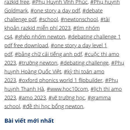
razkid free
,
#Phụ Huynh Vĩnh Phúc
,
#Phụ huynh
Goldmark
,
#one story a day pdf
,
#debate
challenge pdf
,
#school
,
#newtonschool
,
#tài
khoản razkid miễn phí 2023
,
#tìm nhóm
cs4
,
#ghép nhóm newton
,
#debating challenge 1
pdf free download
,
#one story a day level 1
pdf
,
#bảng chữ cái tiếng anh pdf
,
#cuộc thi amo
2023
,
#trường newton
,
#debating challenge
,
#Phụ
huynh Hoàng Quốc Việt
,
#kỳ thi toán amo
2023
,
#oxford phonics world 1 flipbuilder
,
#Phụ
huynh Thanh Hà
,
#www.hoc10com
,
#lịch thi amo
2023
,
#amo 2023
,
#vẽ trường học
,
#gramma
school
,
#đề thi học bổng newton
,
Bài viết mới nhất