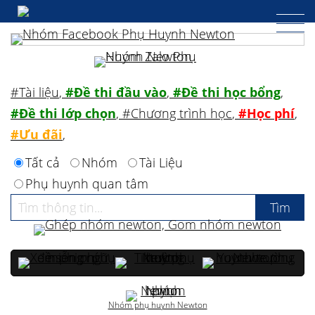
#Tài liệu
,
#Đề thi đầu vào
,
#Đề thi học bổng
,
#Đề thi lớp chọn
,
#Chương trình học
,
#Học phí
,
#Ưu đãi
,
Tất cả
Nhóm
Tài Liệu
Phụ huynh quan tâm
Nhóm phụ huynh Newton