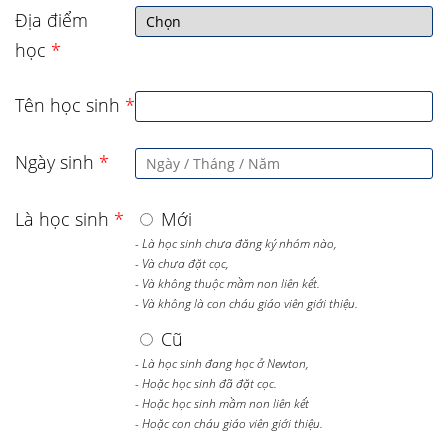
Địa điểm
học
*
Tên học sinh
*
Ngày sinh
*
Là học sinh
*
Mới
- Là học sinh chưa đăng ký nhóm nào,
- Và chưa đặt cọc,
- Và không thuộc mầm non liên kết.
- Và không là con cháu giáo viên giới thiệu.
Cũ
- Là học sinh đang học ở Newton,
- Hoặc học sinh đã đặt cọc.
- Hoặc học sinh mầm non liên kết
- Hoặc con cháu giáo viên giới thiệu.