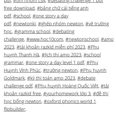
pdf
,
#tìm nhóm cs4
,
#debating challenge 1 pdf
free download
,
#bảng chữ cái tiếng anh
pdf
,
#school
,
#one story a day
pdf
,
#newtonki
,
#ghép nhóm newton
,
#vẽ trường
học
,
#gramma school
,
#debating
challenge
,
#www.hoc10com
,
#newtonschool
,
#amo
2023
,
#tài khoản razkid miễn phí 2023
,
#Phụ
huynh Thanh Hà
,
#lịch thi amo 2023
,
#school
grammar
,
#one story a day level 1 pdf
,
#Phụ
Huynh Vĩnh Phúc
,
#trường newton
,
#Phụ huynh
Goldmark
,
#kỳ thi toán amo 2023
,
#debate
challenge pdf
,
#Phụ huynh Hoàng Quốc Việt
,
#tài
khoản razkid free
,
#yourhomework lớp 3
,
#đề thi
học bổng newton
,
#oxford phonics world 1
flipbuilder
,