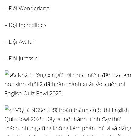
– Đội Wonderland
– Đội Incredibles
– Đội Avatar
– Đội Jurassic
Nhà trường xin gửi lời chúc mừng đến các em
học sinh khối 2 đã hoàn thành xuất sắc cuộc thi
English Quiz Bowl 2025.
Vậy là NGSers đã hoàn thành cuộc thi English
Quiz Bowl 2025. Đây là một hành trình đầy thử
thách, nhưng cũng không kém phần thú vị và đáng