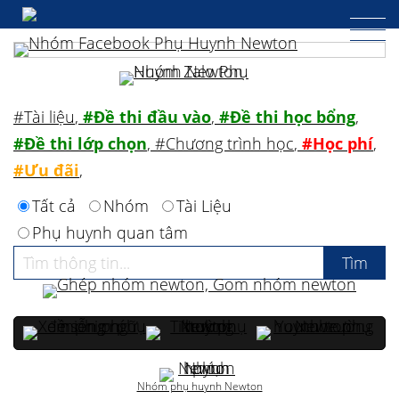
#Tài liệu
,
#Đề thi đầu vào
,
#Đề thi học bổng
,
#Đề thi lớp chọn
,
#Chương trình học
,
#Học phí
,
#Ưu đãi
,
Tất cả
Nhóm
Tài Liệu
Phụ huynh quan tâm
Nhóm phụ huynh Newton