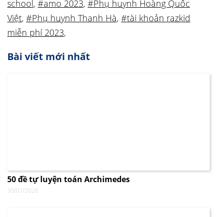
school
,
#amo 2023
,
#Phụ huynh Hoàng Quốc
Việt
,
#Phụ huynh Thanh Hà
,
#tài khoản razkid
miễn phí 2023
,
Bài viết mới nhất
50 đề tự luyện toán Archimedes
30/07/2026