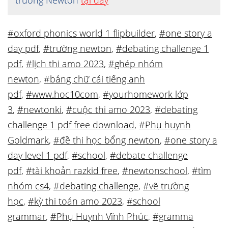
trường Newton
tại đây
#oxford phonics world 1 flipbuilder
,
#one story a
day pdf
,
#trường newton
,
#debating challenge 1
pdf
,
#lịch thi amo 2023
,
#ghép nhóm
newton
,
#bảng chữ cái tiếng anh
pdf
,
#www.hoc10com
,
#yourhomework lớp
3
,
#newtonki
,
#cuộc thi amo 2023
,
#debating
challenge 1 pdf free download
,
#Phụ huynh
Goldmark
,
#đề thi học bổng newton
,
#one story a
day level 1 pdf
,
#school
,
#debate challenge
pdf
,
#tài khoản razkid free
,
#newtonschool
,
#tìm
nhóm cs4
,
#debating challenge
,
#vẽ trường
học
,
#kỳ thi toán amo 2023
,
#school
grammar
,
#Phụ Huynh Vĩnh Phúc
,
#gramma