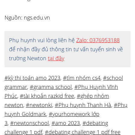
Nguồn: ngs.edu.vn
Phụ huynh vui lòng liên hệ
Zalo: 0376953188
để nhận đầy đủ thông tin tư vấn tuyển sinh về
trường Newton
tại đây
#kỳ thi toán amo 2023
,
#tìm nhóm cs4
,
#school
grammar
,
#gramma school
,
#Phụ Huynh Vĩnh
Phúc
,
#tài khoản razkid free
,
#ghép nhóm
newton
,
#newtonki
,
#Phụ huynh Thanh Hà
,
#Phụ
huynh Goldmark
,
#yourhomework lớp
3
,
#newtonschool
,
#amo 2023
,
#debating
challenge 1 pdf
,
#debating challenge 1 pdf free