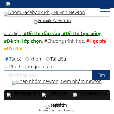
#Tài liệu
,
#Đề thi đầu vào
,
#Đề thi học bổng
,
#Đề thi lớp chọn
,
#Chương trình học
,
#Học phí
,
#Ưu đãi
,
Tất cả
Nhóm
Tài Liệu
Phụ huynh quan tâm
Nhóm phụ huynh Newton