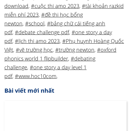
download
,
#cuộc thi amo 2023
,
#tài khoản razkid
miễn phí 2023
,
#đề thi học bổng
newton
,
#school
,
#bảng chữ cái tiếng anh
pdf
,
#debate challenge pdf
,
#one story a day
pdf
,
#lịch thi amo 2023
,
#Phụ huynh Hoàng Quốc
Việt
,
#vẽ trường học
,
#trường newton
,
#oxford
phonics world 1 flipbuilder
,
#debating
challenge
,
#one story a day level 1
pdf
,
#www.hoc10com
,
Bài viết mới nhất