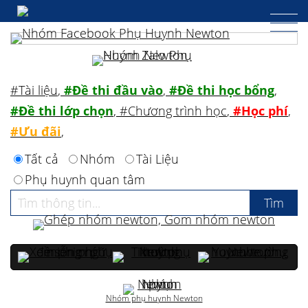
#Tài liệu
,
#Đề thi đầu vào
,
#Đề thi học bổng
,
#Đề thi lớp chọn
,
#Chương trình học
,
#Học phí
,
#Ưu đãi
,
Tất cả
Nhóm
Tài Liệu
Phụ huynh quan tâm
Nhóm phụ huynh Newton