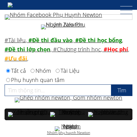
#Tài liệu
,
#Đề thi đầu vào
,
#Đề thi học bổng
,
#Đề thi lớp chọn
,
#Chương trình học
,
#Học phí
,
#Ưu đãi
,
Tất cả
Nhóm
Tài Liệu
Phụ huynh quan tâm
Nhóm phụ huynh Newton