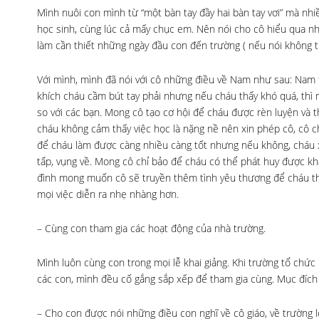
Mình nuôi con mình từ “một bàn tay đầy hai bàn tay vơi” mà nh
học sinh, cùng lúc cả mấy chục em. Nên nói cho cô hiểu qua nh
làm cần thiết những ngày đầu con đến trường ( nếu nói không tiệ
Với mình, mình đã nói với cô những điều về Nam như sau: Nam t
khích cháu cầm bút tay phải nhưng nếu cháu thấy khó quá, th
so với các bạn. Mong cô tạo cơ hội để cháu được rèn luyện và
cháu không cảm thấy việc học là nặng nề nên xin phép cô, cô ch
để cháu làm được càng nhiều càng tốt nhưng nếu không, cháu 
tấp, vụng về. Mong cô chỉ bảo để cháu có thể phát huy được kh
đình mong muốn cô sẽ truyền thêm tình yêu thương để cháu thấ
mọi việc diễn ra nhẹ nhàng hơn.
– Cùng con tham gia các hoạt động của nhà trường.
Mình luôn cùng con trong mọi lễ khai giảng. Khi trường tổ chứ
các con, mình đều cố gắng sắp xếp để tham gia cùng. Mục đích
– Cho con được nói những điều con nghĩ về cô giáo, về trường l