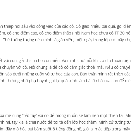
 thiệp hơi sâu vào công việc của các cô. Cô giao nhiều bài quá, gọi điệ
iểm, cô cho điểm cao, cô cho điểm thấp ( hồi Nam học chưa có TT 30 nê
c… Thử tưởng tượng nếu mình là giáo viên, một ngày trong lớp có mấy ch
 với con, giải thích cho con hiểu. Và mình chờ mỗi khi có dịp thuận tiện, 
chuyện với cô. Nói chung là để cô có cảm giác thoải mái. Nếu có chuyện
uôn vào dưới những cuốn vở tự học của con. Bản thân mình rất thích các
mình thường nhờ phụ huynh ghi lại quá trình làm bài ở nhà của con để m
u bà mẹ cùng “bắt tay” với cô để mong muốn sẽ làm nên một thiên tài. Mì
h mì, tay kia là chai nước để tơi tả đến lớp học thêm. Mình cứ tưởng tư
m đầy mồ hôi, bụi bặm suốt 8 tiếng đồng hồ, giờ lại mặc tiếp trong mấy 