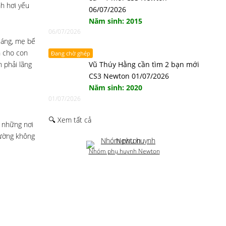
nh hơi yếu
06/07/2026
Năm sinh: 2015
06/07/2026
sáng, mẹ bế
n cho con
Đang chờ ghép
 phải lãng
Vũ Thúy Hằng cần tìm 2 bạn mới
CS3 Newton 01/07/2026
Năm sinh: 2020
01/07/2026
🔍 Xem tất cả
ó những nơi
rường không
Nhóm phụ huynh Newton