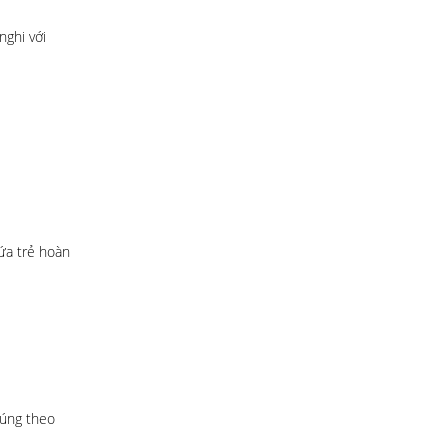
nghi với
ứa trẻ hoàn
đúng theo