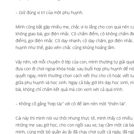
– Giữ đúng vị trí của một phụ huynh.
Mình cũng bắt gặp nhiều mẹ, chắc vì lo lắng cho con quá nên can
không giao bài, gọi điện nhắc. Cô chấm điểm, cô không chấm đ
điểm), gọi điện nhắc. Cô dạy nhanh, cô dạy chậm, gọi điện nhắ
huynh như thế, giáo viên chắc cũng khủng hoảng lắm.
Vậy nên, với mỗi chuyện ở lớp của con, mình thường tự giải quyết
đưa con đi chơi ngoại khóa hoặc sau buổi họp phụ huynh để nói 
quyết ngay, mình thường chọn cách viết thư cho cô hoặc viết l
giữa phụ huynh và học sinh. Ngay cả bây giờ khi dạy học sinh, 
bài, không chỉ chấm kết quả mà còn xem xét cả quá trình.
– Không cố gắng “hợp tác” với cô để làm nên một “thiên tài”.
Cái này thì mình nói vui thôi nhưng thực tế, mình thấy có nhiề
những mẹ sau giờ học, cho con ngồi sau xe, tay cầm một cái bán
mình, cùng một bộ quần áo ấy đã chạy chơi suốt cả ngày, đã ngấ