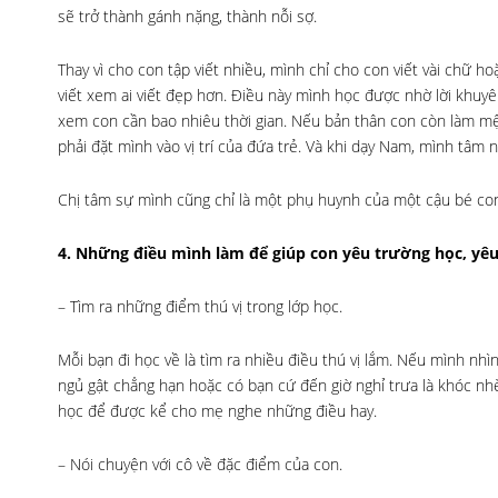
sẽ trở thành gánh nặng, thành nỗi sợ.
Thay vì cho con tập viết nhiều, mình chỉ cho con viết vài chữ 
viết xem ai viết đẹp hơn. Điều này mình học được nhờ lời khuyên
xem con cần bao nhiêu thời gian. Nếu bản thân con còn làm mệt
phải đặt mình vào vị trí của đứa trẻ. Và khi dạy Nam, mình tâm
Chị tâm sự mình cũng chỉ là một phụ huynh của một cậu bé con 
4. Những điều mình làm để giúp con yêu trường học, yêu
– Tìm ra những điểm thú vị trong lớp học.
Mỗi bạn đi học về là tìm ra nhiều điều thú vị lắm. Nếu mình nhì
ngủ gật chẳng hạn hoặc có bạn cứ đến giờ nghỉ trưa là khóc nh
học để được kể cho mẹ nghe những điều hay.
– Nói chuyện với cô về đặc điểm của con.