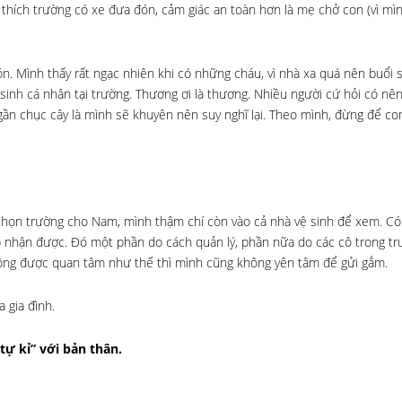
 thích trường có xe đưa đón, cảm giác an toàn hơn là mẹ chở con (vì mì
. Mình thấy rất ngạc nhiên khi có những cháu, vì nhà xa quá nên buổi 
sinh cá nhân tại trường. Thương ơi là thương. Nhiều người cứ hỏi có nê
gần chục cây là mình sẽ khuyên nên suy nghĩ lại. Theo mình, đừng để con
chọn trường cho Nam, mình thậm chí còn vào cả nhà vệ sinh để xem. C
p nhận được. Đó một phần do cách quản lý, phần nữa do các cô trong t
hông được quan tâm như thế thì mình cũng không yên tâm để gửi gắm.
a gia đình.
tự kỉ” với bản thân.