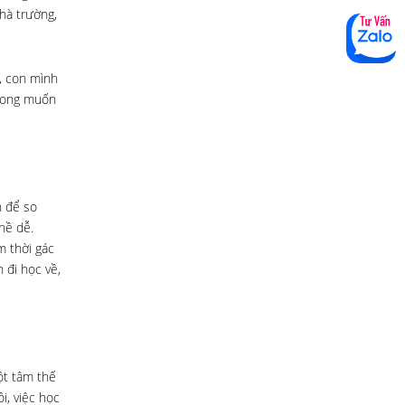
hà trường,
, con mình
 mong muốn
n để so
hề dễ.
m thời gác
 đi học về,
ột tâm thế
i, việc học