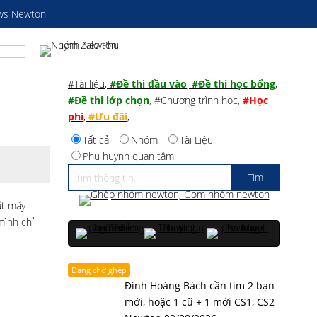
ws Newton
#Tài liệu
,
#Đề thi đầu vào
,
#Đề thi học bổng
,
#Đề thi lớp chọn
,
#Chương trình học
,
#Học
phí
,
#Ưu đãi
,
Tất cả
Nhóm
Tài Liệu
Phụ huynh quan tâm
ất mấy
mình chỉ
Đang chờ ghép
Đinh Hoàng Bách cần tìm 2 bạn
mới, hoặc 1 cũ + 1 mới CS1, CS2