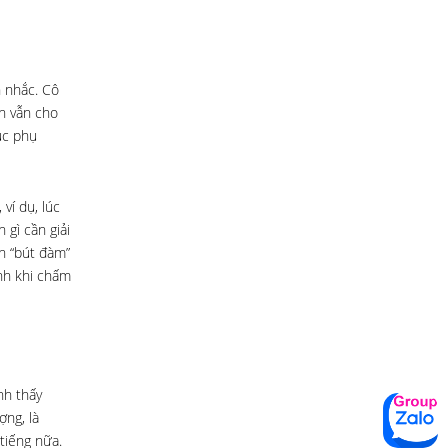
n nhắc. Cô
n vẫn cho
ục phụ
ví dụ, lúc
 gì cần giải
h “bút đàm”
ình khi chấm
nh thấy
ợng, là
tiếng nữa.