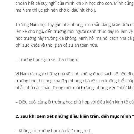
choán hết cả suy nghĩ của mình khi xin học cho con. Mình cũng
mà Nam thì ục ịch nên chở đi đâu rất khó ).
Trường Nam học tuy gần nhà nhưng mình vẫn đăng kí xe đưa đón
lên xe cho ngủ, đến trường mọi người đánh thức dậy rồi làm vệ 
học trường này trường kia không. Mình hỏi mà nói cách nhà cả 
phí sức khỏe và thời gian cả sự an toàn nữa.
– Trường học sạch sẽ, thân thiện:
Vì Nam rất ngại những nhà vệ sinh không được sạch sẽ nên đi 
trường học thì cũng khá đẹp nhưng nhà vệ sinh không thể chấ
nhắc nhở các cháu. Trong một môi trường, những việc “nhỏ” k
– Điều cuối cùng là trường học phù hợp với điều kiện kinh tế củ
2. Sau khi xem xét những điều kiện trên, đến mục mình “
– Không có trường học nào là “trong mơ”.