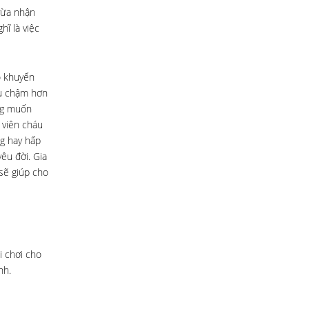
vừa nhận
ĩ là việc
ô khuyến
áu chậm hơn
ng muốn
 viên cháu
g hay hấp
êu đời. Gia
sẽ giúp cho
i chơi cho
nh.