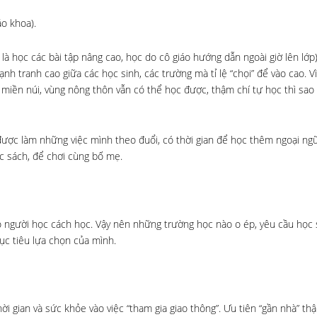
o khoa).
 học các bài tập nâng cao, học do cô giáo hướng dẫn ngoài giờ lên lớp)
h tranh cao giữa các học sinh, các trường mà tỉ lệ “chọi” để vào cao. V
miền núi, vùng nông thôn vẫn có thể học được, thậm chí tự học thì sao 
ược làm những việc mình theo đuổi, có thời gian để học thêm ngoại ng
ọc sách, để chơi cùng bố mẹ.
 người học cách học. Vậy nên những trường học nào o ép, yêu cầu học 
ục tiêu lựa chọn của mình.
i gian và sức khỏe vào việc “tham gia giao thông”. Ưu tiên “gần nhà” th