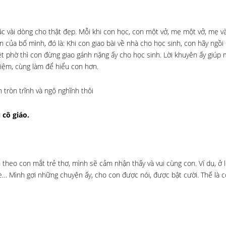
hoặc vài dòng cho thật đẹp. Mỗi khi con học, con một vở, mẹ một vở, mẹ 
 của bố mình, đó là: Khi con giao bài về nhà cho học sinh, con hãy ngồi
 phờ thì con đừng giao gánh nặng ấy cho học sinh. Lời khuyên ấy giúp 
 niệm, cùng làm để hiểu con hơn.
tròn trĩnh và ngộ nghĩnh thôi
 cô giáo.
n theo con mắt trẻ thơ, mình sẽ cảm nhận thấy và vui cùng con. Ví dụ, ở 
è… Mình gợi những chuyện ấy, cho con được nói, được bật cười. Thế là 