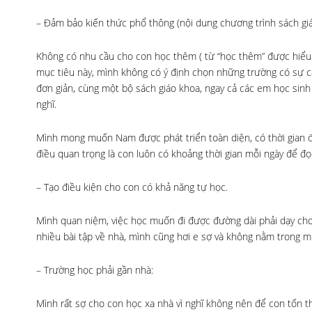
– Đảm bảo kiến thức phổ thông (nội dung chương trình sách giá
Không có nhu cầu cho con học thêm ( từ “học thêm” được hiểu là
mục tiêu này, mình không có ý định chọn những trường có sự cạn
đơn giản, cùng một bộ sách giáo khoa, ngay cả các em học sinh 
nghĩ.
Mình mong muốn Nam được phát triển toàn diện, có thời gian đ
điều quan trọng là con luôn có khoảng thời gian mỗi ngày để đ
– Tạo điều kiện cho con có khả năng tự học.
Mình quan niệm, việc học muốn đi được đường dài phải dạy cho
nhiều bài tập về nhà, mình cũng hơi e sợ và không nằm trong m
– Trường học phải gần nhà:
Mình rất sợ cho con học xa nhà vì nghĩ không nên để con tốn thờ