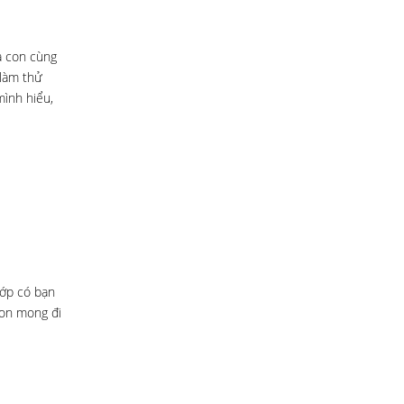
và con cùng
 làm thử
mình hiểu,
lớp có bạn
con mong đi