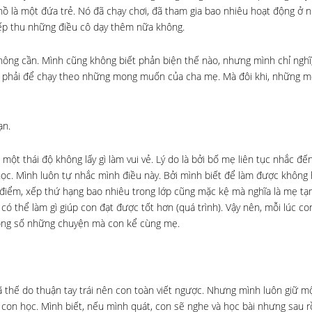
hồ là một đứa trẻ. Nó đã chạy chơi, đã tham gia bao nhiêu hoạt động ở n
tiếp thu những điều cô dạy thêm nữa không.
ông cần. Mình cũng không biết phản biện thế nào, nhưng mình chỉ nghĩ
ng phải để chạy theo những mong muốn của cha mẹ. Mà đôi khi, những
ạn.
ột thái độ không lấy gì làm vui vẻ. Lý do là bởi bố mẹ liên tục nhắc đế
học. Mình luôn tự nhắc mình điều này. Bởi mình biết để làm được không 
iểm, xếp thứ hạng bao nhiêu trong lớp cũng mặc kệ mà nghĩa là mẹ tạ
hể làm gì giúp con đạt được tốt hơn (quá trình). Vậy nên, mỗi lúc con
trong số những chuyện mà con kể cùng mẹ.
 thế do thuận tay trái nên con toàn viết ngược. Nhưng mình luôn giữ m
 con học. Mình biết, nếu mình quát, con sẽ nghe và học bài nhưng sau rồ