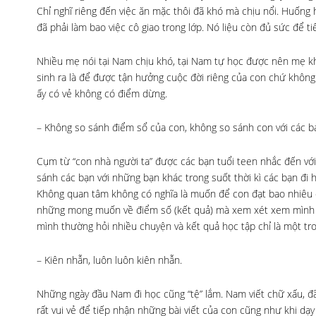
Chỉ nghĩ riêng đến việc ăn mặc thôi đã khó mà chịu nổi. Huống 
đã phải làm bao việc cô giao trong lớp. Nó liệu còn đủ sức để 
Nhiều mẹ nói tại Nam chịu khó, tại Nam tự học được nên mẹ kh
sinh ra là để được tận hưởng cuộc đời riêng của con chứ khô
ấy có vẻ không có điểm dừng.
– Không so sánh điểm sổ của con, không so sánh con với các b
Cụm từ “con nhà người ta” được các bạn tuổi teen nhắc đến với m
sánh các bạn với những bạn khác trong suốt thời kì các bạn đi 
Không quan tâm không có nghĩa là muốn để con đạt bao nhiêu đ
những mong muốn về điểm số (kết quả) mà xem xét xem mình có t
mình thường hỏi nhiều chuyện và kết quả học tập chỉ là một 
– Kiên nhẫn, luôn luôn kiên nhẫn.
Những ngày đầu Nam đi học cũng “tệ” lắm. Nam viết chữ xấu, đã
rất vui vẻ để tiếp nhận những bài viết của con cũng như khi dạy