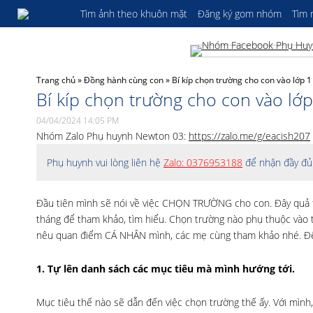
Tìm ảnh theo khuôn mặt
Đăng ký gom nhóm
Tìm
Trang chủ
»
Đồng hành cùng con
»
Bí kíp chọn trường cho con vào lớp 1
Bí kíp chọn trường cho con vào lớp
04/04/2024 14:05 PM
Nhóm Zalo Phụ huynh Newton 03:
https://zalo.me/g/eacish207
Phụ huynh vui lòng liên hệ
Zalo: 0376953188
để nhận đầy đủ 
Đầu tiên mình sẽ nói về việc CHỌN TRƯỜNG cho con. Đây quả t
tháng để tham khảo, tìm hiểu. Chọn trường nào phụ thuộc vào t
nêu quan điểm CÁ NHÂN mình, các mẹ cùng tham khảo nhé. Để
1. Tự lên danh sách các mục tiêu mà mình hướng tới.
Mục tiêu thế nào sẽ dẫn đến việc chọn trường thế ấy. Với mình