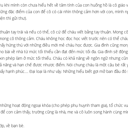
iều khi mình còn chưa hiểu hết về tâm tính của con huống hồ là cô giáo 
ững đặc điểm của con để cô có cái nhìn thông cảm hơn với con, mình ngh
n thì gửi thư).
huận tay trái và nếu có thể, cô cứ để cháu viết bằng tay thuận. Mong c
ì mong cô thông cảm. Cháu không học đọc học viết trước nên có thể ch
 thấy hứng thú với những điều mới mẻ cháu học được. Gia đình cũng mo
o bài về nhà từ mức tối thiểu cần đạt đến mức tối đa. Gia đình sẽ động
xin phép làm ở mức tối thiểu. Cháu có khả năng về ngôn ngữ nhưng cũn
ả năng và hạn chế được nhược điểm. Nói chung cháu là một cậu bé rất y
y hạnh phúc…. Đại loại là như vậy. Những hiểu biết gợi mở ban đầu đó 
c những hoạt động ngoại khóa (cho phép phụ huynh tham gia), tổ chức vu
 để con cảm thấy, trường cũng là nhà, mẹ và cô luôn song hành cùng mì
ớp, về bạn bè.