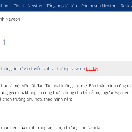
 nhóm
Tin tức Newton
Tổng hợp tài liệu
Phụ huynh Newton
Revie
 1
thông tin tư vấn tuyển sinh về trường Newton
tại đây
hực là một việc rất đau đầu phải không các mẹ. Bản thân mình cũng m
ừng gia đình, không có công thức chung cho tất cả mọi người. Vậy nên 
 chọn trường phù hợp, theo mình nên:
, mục tiêu của mình trong việc chọn trường cho Nam là: