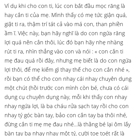
Ví dụ khi cho con ti, lúc con bắt đầu mọc răng là
hay cắn ti của mẹ. Mình thấy có mẹ tức giận quá,
giật ti ra, thậm trí tát cả vào má con, than phiền
ầm ĩ. Việc này, bạn hãy nghĩ là do con ngứa răng
lợi quá nên cắn thôi, lúc đó bạn hãy nhẹ nhàng
rút ti ra, nhìn thẳng vào con và nói : « con cắn ti
mẹ đau quá rồi đây, nhưng mẹ biết là do con ngứa
lợi thôi, để mẹ kiếm gì thay thế cho con cắn nhé »,
rồi bạn có thể cho con nhay cái nhay chuyên dụng
một chút (
hồi trước con mình còn bé, chưa có cái
dụng cụ chuyên dụng này,
mỗi khi thấy con nhay
nhay ngứa lợi, là ba cháu rửa sạch tay rồi cho con
nhay tý góc bàn tay, bảo con cắn tay ba thôi nhé,
đừng cắn ti mẹ mẹ đau nhé…là thằng bé lại ôm lấy
bàn tay ba nhay nhay một tý, cười toe toét rất là