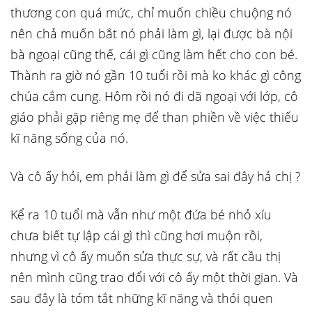
thương con quá mức, chỉ muốn chiều chuộng nó
nên chả muốn bắt nó phải làm gì, lại được bà nội
bà ngoại cũng thế, cái gì cũng làm hết cho con bé.
Thành ra giờ nó gần 10 tuổi rồi mà ko khác gì công
chúa cắm cung. Hôm rồi nó đi dã ngoại với lớp, cô
giáo phải gặp riêng mẹ để than phiền về việc thiếu
kĩ năng sống của nó.
Và cô ấy hỏi, em phải làm gì để sửa sai đây hả chị ?
Kể ra 10 tuổi mà vẫn như một đứa bé nhỏ xíu
chưa biết tự lập cái gì thì cũng hơi muộn rồi,
nhưng vì cô ấy muốn sửa thực sự, và rất cầu thị
nên mình cũng trao đổi với cô ấy một thời gian. Và
sau đây là tóm tắt những kĩ năng và thói quen