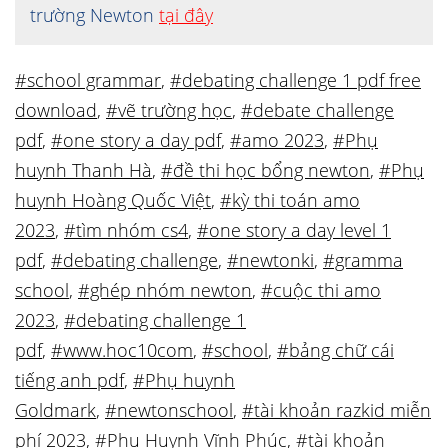
trường Newton
tại đây
#school grammar
,
#debating challenge 1 pdf free
download
,
#vẽ trường học
,
#debate challenge
pdf
,
#one story a day pdf
,
#amo 2023
,
#Phụ
huynh Thanh Hà
,
#đề thi học bổng newton
,
#Phụ
huynh Hoàng Quốc Việt
,
#kỳ thi toán amo
2023
,
#tìm nhóm cs4
,
#one story a day level 1
pdf
,
#debating challenge
,
#newtonki
,
#gramma
school
,
#ghép nhóm newton
,
#cuộc thi amo
2023
,
#debating challenge 1
pdf
,
#www.hoc10com
,
#school
,
#bảng chữ cái
tiếng anh pdf
,
#Phụ huynh
Goldmark
,
#newtonschool
,
#tài khoản razkid miễn
phí 2023
,
#Phụ Huynh Vĩnh Phúc
,
#tài khoản