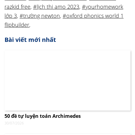
razkid free
,
#lịch thi amo 2023
,
#yourhomework
lớp 3
,
#trường newton
,
#oxford phonics world 1
flipbuilder
,
Bài viết mới nhất
50 đề tự luyện toán Archimedes
30/07/2026