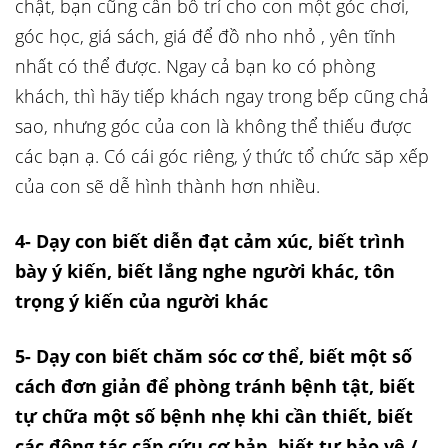
chật, bạn cũng cần bố trí cho con một góc chơi,
góc học, giá sách, giá để đồ nho nhỏ , yên tĩnh
nhất có thể được. Ngay cả bạn ko có phòng
khách, thì hãy tiếp khách ngay trong bếp cũng chả
sao, nhưng góc của con là không thể thiếu được
các bạn ạ. Có cái góc riêng, ý thức tổ chức săp xếp
của con sẽ dễ hình thành hơn nhiều.
4- Dạy con biết diễn đạt cảm xúc, biết trình
bày ý kiến, biết lắng nghe người khác, tôn
trọng ý kiến của người khác
5- Dạy con biết chăm sóc cơ thể, biết một số
cách đơn giản để phòng tránh bệnh tật, biết
tự chữa một số bệnh nhẹ khi cần thiết, biết
các động tác cấp cứu cơ bản,
biết tự bảo vệ /