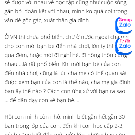
sẻ được với nhau về học tập cũng như cuộc sống,
gắn bó, đoàn kết với nhau, mình ko quá coi trọng
vấn đề gốc gác, xuất thân gia đình.
Ở VN thì chưa phổ biến, chứ ở nước ngoài cha mẹ
cho con mời bạn bè đến nhà chơi, lớn tý thì ngủ
qua đêm, hoặc mời đi nghỉ hè, đi nông thôn cùng
nhau …là rất phổ biến. Khi mời bạn bè của con
đến nhà chơi, cũng là lúc cha mẹ có thể quan sát
được xem bạn của con là thế nào, cha mẹ gia đình
bạn ấy thế nào ? Cách con ứng xử với bạn ra sao
….để dần dạy con về bạn bè….
Hồi con mình còn nhỏ, mình biết gần hết gần 30
bạn trong lớp của con, đến khi con học cấp 2-3,
mình cũng biết đến một nửa lớp, những bạn còn