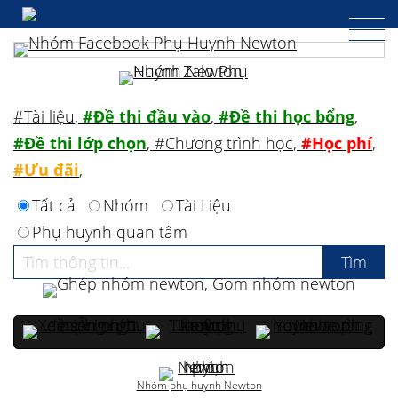
#Tài liệu
,
#Đề thi đầu vào
,
#Đề thi học bổng
,
#Đề thi lớp chọn
,
#Chương trình học
,
#Học phí
,
#Ưu đãi
,
Tất cả
Nhóm
Tài Liệu
Phụ huynh quan tâm
Nhóm phụ huynh Newton