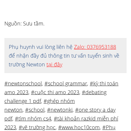
Nguồn: Sưu tầm.
Phụ huynh vui lòng liên hệ
Zalo: 0376953188
để nhận đầy đủ thông tin tư vấn tuyển sinh về
trường Newton
tại đây
#newtonschool
,
#school grammar
,
#kỳ thi toán
amo 2023
,
#cuộc thi amo 2023
,
#debating
challenge 1 pdf
,
#ghép nhóm
newton
,
#school
,
#newtonki
,
#one story a day
pdf
,
#tìm nhóm cs4
,
#tài khoản razkid miễn phí
2023
,
#vẽ trường học
,
#www.hoc10com
,
#Phụ