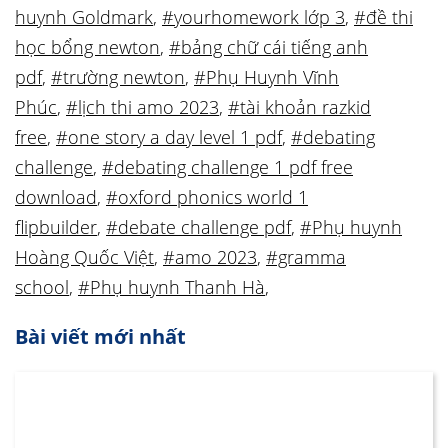
huynh Goldmark
,
#yourhomework lớp 3
,
#đề thi
học bổng newton
,
#bảng chữ cái tiếng anh
pdf
,
#trường newton
,
#Phụ Huynh Vĩnh
Phúc
,
#lịch thi amo 2023
,
#tài khoản razkid
free
,
#one story a day level 1 pdf
,
#debating
challenge
,
#debating challenge 1 pdf free
download
,
#oxford phonics world 1
flipbuilder
,
#debate challenge pdf
,
#Phụ huynh
Hoàng Quốc Việt
,
#amo 2023
,
#gramma
school
,
#Phụ huynh Thanh Hà
,
Bài viết mới nhất