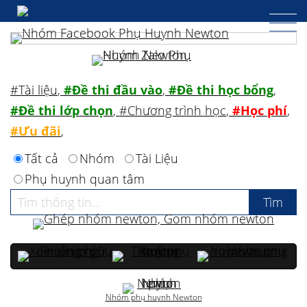
#Tài liệu
,
#Đề thi đầu vào
,
#Đề thi học bổng
,
#Đề thi lớp chọn
,
#Chương trình học
,
#Học phí
,
#Ưu đãi
,
Tất cả
Nhóm
Tài Liệu
Phụ huynh quan tâm
Nhóm phụ huynh Newton