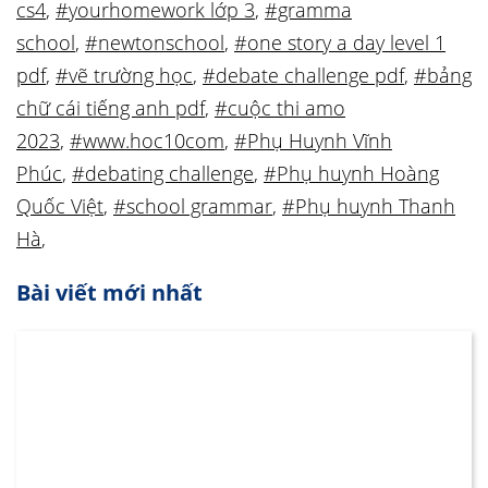
cs4
,
#yourhomework lớp 3
,
#gramma
school
,
#newtonschool
,
#one story a day level 1
pdf
,
#vẽ trường học
,
#debate challenge pdf
,
#bảng
chữ cái tiếng anh pdf
,
#cuộc thi amo
2023
,
#www.hoc10com
,
#Phụ Huynh Vĩnh
Phúc
,
#debating challenge
,
#Phụ huynh Hoàng
Quốc Việt
,
#school grammar
,
#Phụ huynh Thanh
Hà
,
Bài viết mới nhất