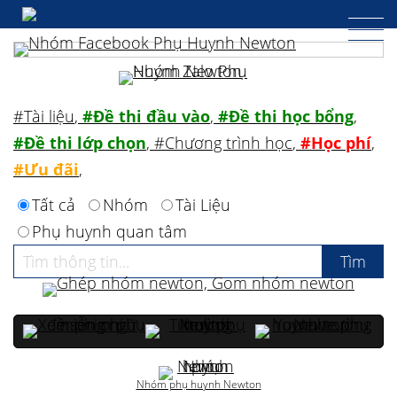
#Tài liệu
,
#Đề thi đầu vào
,
#Đề thi học bổng
,
#Đề thi lớp chọn
,
#Chương trình học
,
#Học phí
,
#Ưu đãi
,
Tất cả
Nhóm
Tài Liệu
Phụ huynh quan tâm
Nhóm phụ huynh Newton