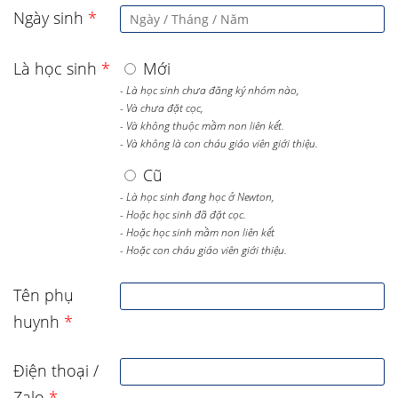
Ngày sinh
*
Là học sinh
*
Mới
- Là học sinh chưa đăng ký nhóm nào,
- Và chưa đặt cọc,
- Và không thuộc mầm non liên kết.
- Và không là con cháu giáo viên giới thiệu.
Cũ
- Là học sinh đang học ở Newton,
- Hoặc học sinh đã đặt cọc.
- Hoặc học sinh mầm non liên kết
- Hoặc con cháu giáo viên giới thiệu.
Tên phụ
huynh
*
Điện thoại /
Zalo
*