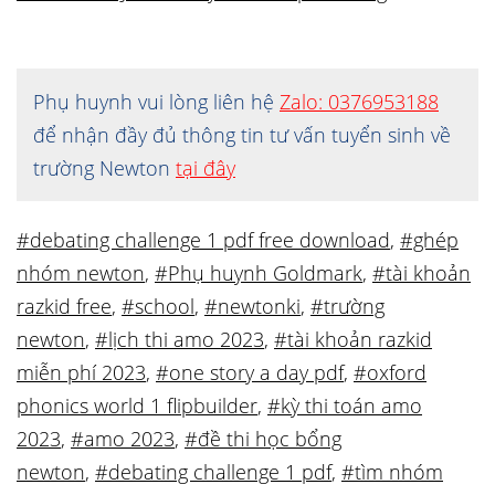
Phụ huynh vui lòng liên hệ
Zalo: 0376953188
để nhận đầy đủ thông tin tư vấn tuyển sinh về
trường Newton
tại đây
#debating challenge 1 pdf free download
,
#ghép
nhóm newton
,
#Phụ huynh Goldmark
,
#tài khoản
razkid free
,
#school
,
#newtonki
,
#trường
newton
,
#lịch thi amo 2023
,
#tài khoản razkid
miễn phí 2023
,
#one story a day pdf
,
#oxford
phonics world 1 flipbuilder
,
#kỳ thi toán amo
2023
,
#amo 2023
,
#đề thi học bổng
newton
,
#debating challenge 1 pdf
,
#tìm nhóm