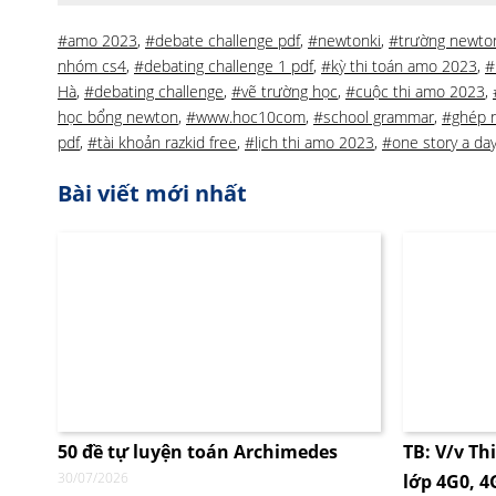
#amo 2023
,
#debate challenge pdf
,
#newtonki
,
#trường newto
nhóm cs4
,
#debating challenge 1 pdf
,
#kỳ thi toán amo 2023
,
#
Hà
,
#debating challenge
,
#vẽ trường học
,
#cuộc thi amo 2023
,
học bổng newton
,
#www.hoc10com
,
#school grammar
,
#ghép 
pdf
,
#tài khoản razkid free
,
#lịch thi amo 2023
,
#one story a day
Bài viết mới nhất
50 đề tự luyện toán Archimedes
TB: V/v Th
30/07/2026
lớp 4G0, 