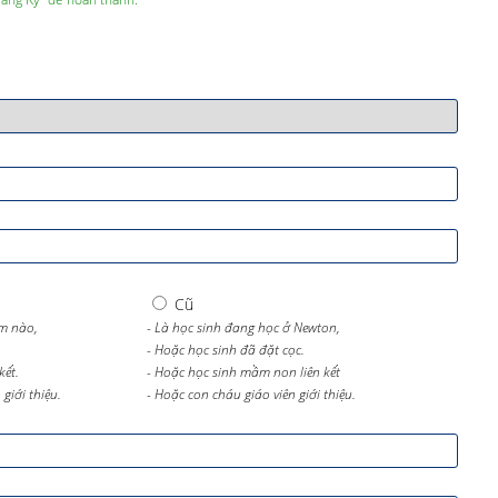
Cũ
m nào,
- Là học sinh đang học ở Newton,
- Hoặc học sinh đã đặt cọc.
kết.
- Hoặc học sinh mầm non liên kết
giới thiệu.
- Hoặc con cháu giáo viên giới thiệu.