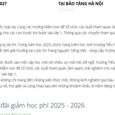
2027
TẠI BẢO TÀNG HÀ NỘI
03/04/2026
việc hợp tác cùng các trường Mầm non để tổ chức các buổi tham quan, l
ng cho các con trước khi bước vào lớp 1. Thông qua các chuyến tham quan
 ký dự thi. Trong năm học 2023-2024, hàng trăm học sinh trường Tiểu h
 485 giải thưởng tại cuộc thi Trạng Nguyên Tiếng Việt - vòng cấp Trường
bé. Bước vào một cấp học mới với nhiều sự mới mẻ, bỡ ngỡ, Trường Tiểu
 Mầm non để tổ chức các buổi tham quan, làm quen, trải nghiệm cho cá
 vào lớp 1.
tơn không chỉ mang đến những kiến thức mới, những kinh nghiệm quý báu
vui vẻ, thư giãn và cùng nhau tạo nên những khoảnh khắc, kỉ niệm đáng 
đãi giảm học phí 2025 - 2026
Đăng Ký” để hoàn thành.