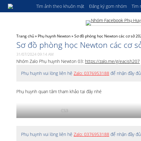
Tìm ảnh theo khuôn mặt
Đăng ký gom nhóm
Tìm
Trang chủ
»
Phụ huynh Newton
»
Sơ đồ phòng học Newton các cơ sở 2
Sơ đồ phòng học Newton các cơ s
31/07/2024 09:14 AM
Nhóm Zalo Phụ huynh Newton 03:
https://zalo.me/g/eacish207
Phụ huynh vui lòng liên hệ
Zalo: 0376953188
để nhận đầy đủ 
Phụ huynh quan tâm tham khảo tại đây nhé
CS3
Phụ huynh vui lòng liên hệ
Zalo: 0376953188
để nhận đầy đủ 