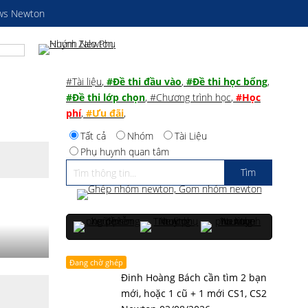
ws Newton
#Tài liệu
,
#Đề thi đầu vào
,
#Đề thi học bổng
,
#Đề thi lớp chọn
,
#Chương trình học
,
#Học
phí
,
#Ưu đãi
,
Tất cả
Nhóm
Tài Liệu
Phụ huynh quan tâm
Đang chờ ghép
Đinh Hoàng Bách cần tìm 2 bạn
mới, hoặc 1 cũ + 1 mới CS1, CS2