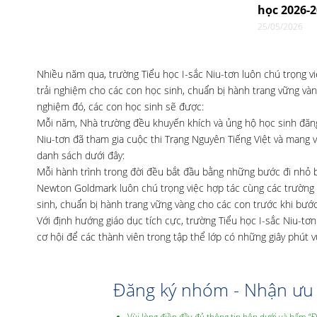
học 2026-
25/05/2026
Nhiều năm qua, trường Tiểu học I-sắc Niu-tơn luôn chú trọng 
trải nghiệm cho các con học sinh, chuẩn bị hành trang vững và
nghiệm đó, các con học sinh sẽ được:
Mỗi năm, Nhà trường đều khuyến khích và ủng hộ học sinh đăng
Niu-tơn đã tham gia cuộc thi Trạng Nguyên Tiếng Việt và mang về
danh sách dưới đây:
Mỗi hành trình trong đời đều bắt đầu bằng những bước đi nhỏ 
Newton Goldmark luôn chú trọng việc hợp tác cùng các trường
sinh, chuẩn bị hành trang vững vàng cho các con trước khi bước
Với định hướng giáo dục tích cực, trường Tiểu học I-sắc Niu-
cơ hội để các thành viên trong tập thể lớp có những giây phút 
Đăng ký nhóm - Nhận ưu 
Vùi lòng điền đầy đủ thông tin bên dưới và bấm “