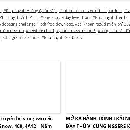
n
,
#Phụ huynh Hoàng Quốc Việt
,
#oxford phonics world 1 flipbuilder
,
#s
Phụ Huynh Vĩnh Phúc
,
#one story a day level 1 pdf
,
#Phụ huynh Thanh
#debating challenge 1 pdf free download
,
#tài khoản razkid miễn phí 20
nhóm newton
,
#newtonschool
,
#yourhomework lớp 3
,
#bảng chữ cái tiế
 pdf
,
#gramma school
,
#Phụ huynh Goldmark
,
i tuyển bổ sung vào các
MỞ RA HÀNH TRÌNH TRẢI 
4Gnew, 4C9, 4A12 – Năm
ĐẦY THÚ VỊ CÙNG NGSERS K