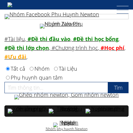
#Tài liệu
,
#Đề thi đầu vào
,
#Đề thi học bổng
,
#Đề thi lớp chọn
,
#Chương trình học
,
#Học phí
,
#Ưu đãi
,
Tất cả
Nhóm
Tài Liệu
Phụ huynh quan tâm
Nhóm phụ huynh Newton