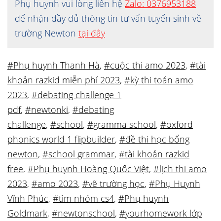
Phụ huynh vui lòng liên hệ
Zalo: 0376953188
để nhận đầy đủ thông tin tư vấn tuyển sinh về
trường Newton
tại đây
#Phụ huynh Thanh Hà
,
#cuộc thi amo 2023
,
#tài
khoản razkid miễn phí 2023
,
#kỳ thi toán amo
2023
,
#debating challenge 1
pdf
,
#newtonki
,
#debating
challenge
,
#school
,
#gramma school
,
#oxford
phonics world 1 flipbuilder
,
#đề thi học bổng
newton
,
#school grammar
,
#tài khoản razkid
free
,
#Phụ huynh Hoàng Quốc Việt
,
#lịch thi amo
2023
,
#amo 2023
,
#vẽ trường học
,
#Phụ Huynh
Vĩnh Phúc
,
#tìm nhóm cs4
,
#Phụ huynh
Goldmark
,
#newtonschool
,
#yourhomework lớp