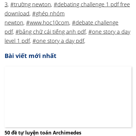
3
,
#trường newton
,
#debating challenge 1 pdf free
download
,
#ghép nhóm
newton
,
#www.hoc10com
,
#debate challenge
pdf
,
#bảng chữ cái tiếng anh pdf
,
#one story a day
level 1 pdf
,
#one story a day pdf
,
Bài viết mới nhất
50 đề tự luyện toán Archimedes