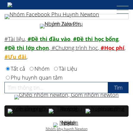
#Tài liệu
,
#Đề thi đầu vào
,
#Đề thi học bổng
,
#Đề thi lớp chọn
,
#Chương trình học
,
#Học phí
,
#Ưu đãi
,
Tất cả
Nhóm
Tài Liệu
Phụ huynh quan tâm
Nhóm phụ huynh Newton