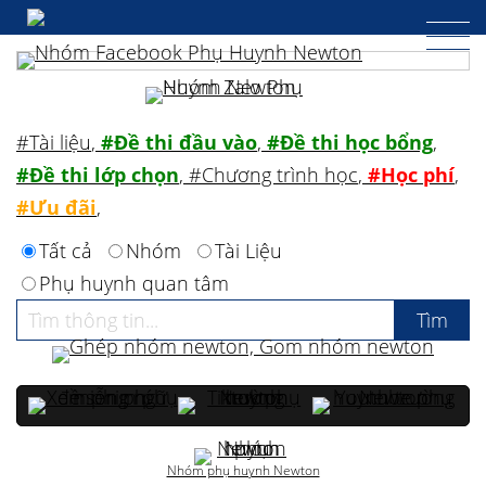
#Tài liệu
,
#Đề thi đầu vào
,
#Đề thi học bổng
,
#Đề thi lớp chọn
,
#Chương trình học
,
#Học phí
,
#Ưu đãi
,
Tất cả
Nhóm
Tài Liệu
Phụ huynh quan tâm
Nhóm phụ huynh Newton