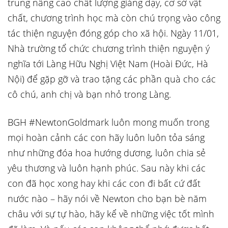
trung nâng cao chất lượng giảng dạy, cơ sở vật
chất, chương trình học mà còn chú trọng vào công
tác thiện nguyện đóng góp cho xã hội. Ngày 11/01,
Nhà trường tổ chức chương trình thiện nguyện ý
nghĩa tới Làng Hữu Nghị Việt Nam (Hoài Đức, Hà
Nội) để gặp gỡ và trao tặng các phần quà cho các
cô chú, anh chị và bạn nhỏ trong Làng.
BGH #NewtonGoldmark luôn mong muốn trong
mọi hoàn cảnh các con hãy luôn luôn tỏa sáng
như những đóa hoa hướng dương, luôn chia sẻ
yêu thương và luôn hạnh phúc. Sau này khi các
con đã học xong hay khi các con đi bất cứ đất
nước nào – hãy nói về Newton cho bạn bè năm
châu với sự tự hào, hãy kể về những việc tốt mình