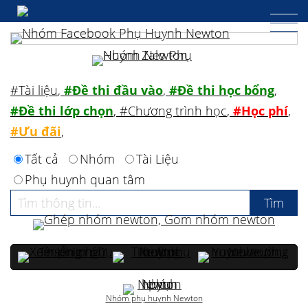
#Tài liệu
,
#Đề thi đầu vào
,
#Đề thi học bổng
,
#Đề thi lớp chọn
,
#Chương trình học
,
#Học phí
,
#Ưu đãi
,
Tất cả
Nhóm
Tài Liệu
Phụ huynh quan tâm
Nhóm phụ huynh Newton