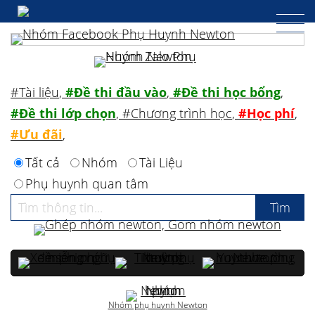
#Tài liệu
,
#Đề thi đầu vào
,
#Đề thi học bổng
,
#Đề thi lớp chọn
,
#Chương trình học
,
#Học phí
,
#Ưu đãi
,
Tất cả
Nhóm
Tài Liệu
Phụ huynh quan tâm
Nhóm phụ huynh Newton