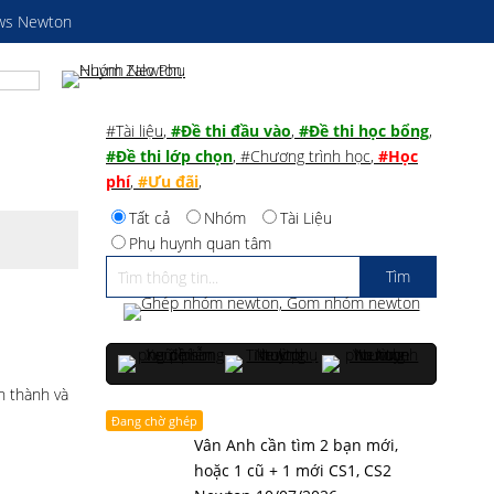
ws Newton
#Tài liệu
,
#Đề thi đầu vào
,
#Đề thi học bổng
,
#Đề thi lớp chọn
,
#Chương trình học
,
#Học
phí
,
#Ưu đãi
,
Tất cả
Nhóm
Tài Liệu
Phụ huynh quan tâm
h thành và
Đang chờ ghép
Vân Anh cần tìm 2 bạn mới,
hoặc 1 cũ + 1 mới CS1, CS2