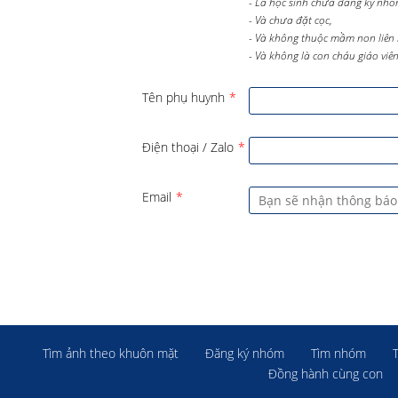
- Là học sinh chưa đăng ký nhó
- Và chưa đặt cọc,
- Và không thuộc mầm non liên 
- Và không là con cháu giáo viên 
Tên phụ huynh
*
Điện thoại / Zalo
*
Email
*
Tìm ảnh theo khuôn mặt
Đăng ký nhóm
Tìm nhóm
Đồng hành cùng con