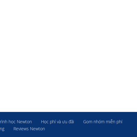
rình học Newton
Học phí và ưu đãi
Gom nhóm miễn phí
ờng
Reviews Newton