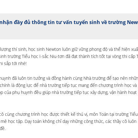
nhận đầy đủ thông tin tư vấn tuyển sinh về trường Ne
 lượng thí sinh, học sinh Newton luôn giữ vững phong độ và thể hiện xu
nh trường Tiểu học I-sắc Niu-tơn đã đạt thành tích tốt tại vòng thi cấp 
i sắp tới nhé!
 huynh đã luôn tin tưởng và đồng hành cùng Nhà trường để tạo nên nh
 chính là động lực để nhà trường tiếp tục mang đến chương trình học và 
óp của phụ huynh đều giúp nhà trường tiếp tục xây dựng, vận hành hoạt
 cùng chương trình học được thiết kế thú vị, môn Toán tại trường Tiểu
mê học tập. Dạy toán không chỉ dạy những công thức, các thầy cô luôn 
đề.