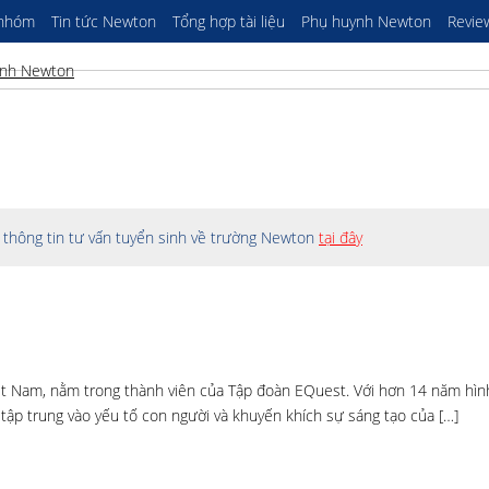
 nhóm
Tin tức Newton
Tổng hợp tài liệu
Phụ huynh Newton
Revie
thông tin tư vấn tuyển sinh về trường Newton
tại đây
ệt Nam, nằm trong thành viên của Tập đoàn EQuest. Với hơn 14 năm hìn
 tập trung vào yếu tố con người và khuyến khích sự sáng tạo của […]