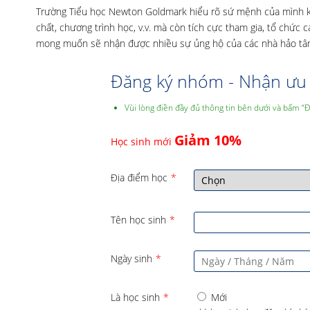
Trường Tiểu học Newton Goldmark hiểu rõ sứ mệnh của mình kh
chất, chương trình học, v.v. mà còn tích cực tham gia, tổ chức 
mong muốn sẽ nhận được nhiều sự ủng hộ của các nhà hảo tâm 
Đăng ký nhóm - Nhận ưu 
Vùi lòng điền đầy đủ thông tin bên dưới và bấm “
Giảm 10%
Học sinh mới
Địa điểm học
*
Tên học sinh
*
Ngày sinh
*
Là học sinh
*
Mới