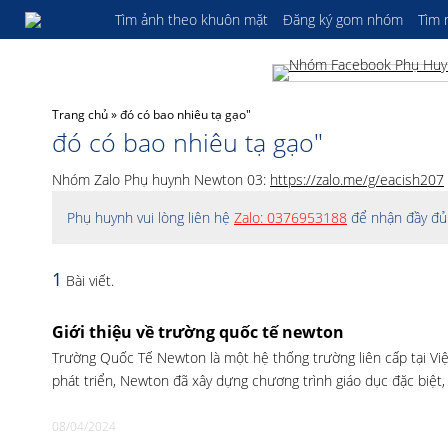
Tìm ảnh theo khuôn mặt
Đăng ký gom nhóm
Tìm
Trang chủ
»
đó có bao nhiêu tạ gạo"
đó có bao nhiêu tạ gạo"
Nhóm Zalo Phụ huynh Newton 03:
https://zalo.me/g/eacish207
Phụ huynh vui lòng liên hệ
Zalo: 0376953188
để nhận đầy đủ 
1
Bài viết.
Giới thiệu về trường quốc tế newton
Trường Quốc Tế Newton là một hệ thống trường liên cấp tại Vi
phát triển, Newton đã xây dựng chương trình giáo dục đặc biệt,
08/04/2024