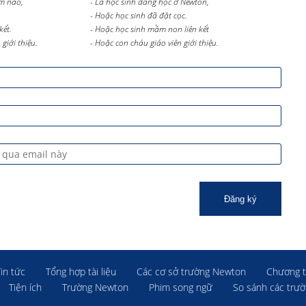
m nào,
- Là học sinh đang học ở Newton,
- Hoặc học sinh đã đặt cọc.
kết.
- Hoặc học sinh mầm non liên kết
giới thiệu.
- Hoặc con cháu giáo viên giới thiệu.
Đăng ký
Tin tức
Tổng hợp tài liệu
Các cơ sở trường Newton
Chương t
Tiện ích
Trường Newton
Phim song ngữ
So sánh các trư