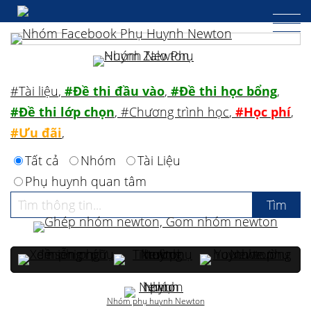
#Tài liệu
,
#Đề thi đầu vào
,
#Đề thi học bổng
,
#Đề thi lớp chọn
,
#Chương trình học
,
#Học phí
,
#Ưu đãi
,
Tất cả
Nhóm
Tài Liệu
Phụ huynh quan tâm
Nhóm phụ huynh Newton