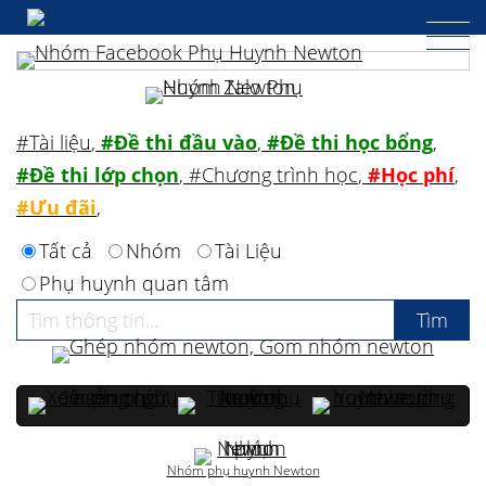
#Tài liệu
,
#Đề thi đầu vào
,
#Đề thi học bổng
,
#Đề thi lớp chọn
,
#Chương trình học
,
#Học phí
,
#Ưu đãi
,
Tất cả
Nhóm
Tài Liệu
Phụ huynh quan tâm
Nhóm phụ huynh Newton