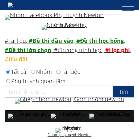
#Tài liệu
,
#Đề thi đầu vào
,
#Đề thi học bổng
,
#Đề thi lớp chọn
,
#Chương trình học
,
#Học phí
,
#Ưu đãi
,
Tất cả
Nhóm
Tài Liệu
Phụ huynh quan tâm
Nhóm phụ huynh Newton