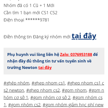
Nhóm đã có 1 Cũ + 1 Mới
Cần tìm 1 bạn mới CS1 CS2
Điện thoại ******9781
tại đây
Điền thông tin Đăng ký nhóm mới
Phụ huynh vui lòng liên hệ
Zalo: 0376953188
để
nhận đầy đủ thông tin tư vấn tuyển sinh về
trường Newton
tại đây
#ghép nhóm
,
#ghep nhom cs1
,
#ghep nhom cs1 c
s2 newton
,
#ghep nhom cs2
,
#gom nhom
,
#gom n
hóm cơ sở 1
,
#gom nhóm cơ sở 2
,
#gom nhóm cs
1
,
#gom nhóm cs2
,
#gom nhóm giảm học phí new