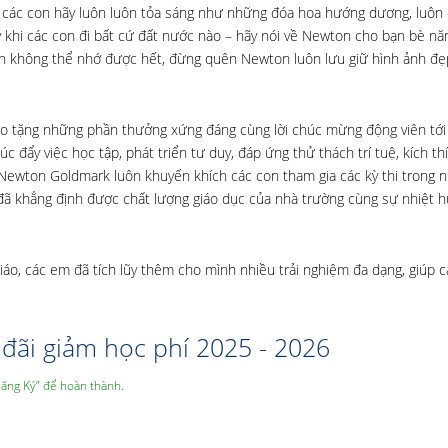
c con hãy luôn luôn tỏa sáng như những đóa hoa hướng dương, luôn 
 khi các con đi bất cứ đất nước nào – hãy nói về Newton cho bạn bè nă
con không thể nhớ được hết, đừng quên Newton luôn lưu giữ hình ảnh đẹ
o tặng những phần thưởng xứng đáng cùng lời chúc mừng động viên tớ
 đẩy việc học tập, phát triển tư duy, đáp ứng thử thách trí tuệ, kích th
 Newton Goldmark luôn khuyến khích các con tham gia các kỳ thi trong 
đã khẳng định được chất lượng giáo dục của nhà trường cùng sự nhiệt h
áo, các em đã tích lũy thêm cho mình nhiều trải nghiệm đa dạng, giúp 
đãi giảm học phí 2025 - 2026
Đăng Ký” để hoàn thành.