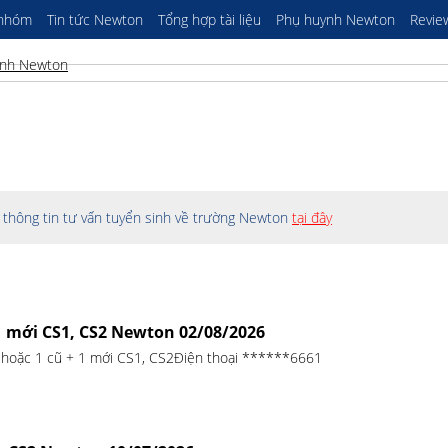
 nhóm
Tin tức Newton
Tổng hợp tài liệu
Phụ huynh Newton
Revie
thông tin tư vấn tuyển sinh về trường Newton
tại đây
1 mới CS1, CS2 Newton 02/08/2026
 hoặc 1 cũ + 1 mới CS1, CS2Điện thoại ******6661