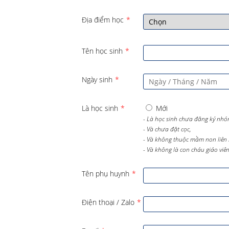
Địa điểm học
*
Tên học sinh
*
Ngày sinh
*
Là học sinh
*
Mới
- Là học sinh chưa đăng ký nhó
- Và chưa đặt cọc,
- Và không thuộc mầm non liên 
- Và không là con cháu giáo viên 
Tên phụ huynh
*
Điện thoại / Zalo
*