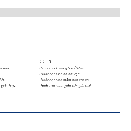
Cũ
m nào,
- Là học sinh đang học ở Newton,
- Hoặc học sinh đã đặt cọc.
kết.
- Hoặc học sinh mầm non liên kết
giới thiệu.
- Hoặc con cháu giáo viên giới thiệu.