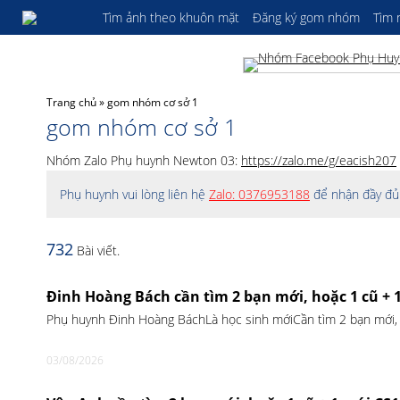
Tìm ảnh theo khuôn mặt
Đăng ký gom nhóm
Tìm
Trang chủ
»
gom nhóm cơ sở 1
gom nhóm cơ sở 1
Nhóm Zalo Phụ huynh Newton 03:
https://zalo.me/g/eacish207
Phụ huynh vui lòng liên hệ
Zalo: 0376953188
để nhận đầy đủ 
732
Bài viết.
Đinh Hoàng Bách cần tìm 2 bạn mới, hoặc 1 cũ + 
Phụ huynh Đinh Hoàng BáchLà học sinh mớiCần tìm 2 bạn mới,
03/08/2026