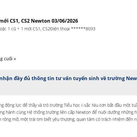
1 mới CS1, CS2 Newton 03/06/2026
 hoặc 1 cũ + 1 mới CS1, CS2Điện thoại ******8093
g cuối »
nhận đầy đủ thông tin tư vấn tuyển sinh về trường Ne
g động lực để thầy và trò trường Tiểu học I-sắc Niu-tơn bắt đầu một tu
đồng hành cùng Hệ thống trường liên cấp Newton để nuôi dưỡng những h
 rộng mở, một trái tim biết yêu thương, quan tâm có trách nhiệm đến 