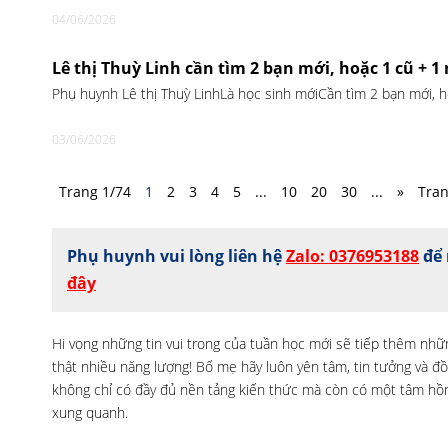
04/06/2026
Lê thị Thuỳ Linh cần tìm 2 bạn mới, hoặc 1 cũ + 
Phụ huynh Lê thị Thuỳ LinhLà học sinh mớiCần tìm 2 bạn mới,
03/06/2026
Trang 1/74
1
2
3
4
5
...
10
20
30
...
»
Tran
Phụ huynh vui lòng liên hệ
Zalo: 0376953188
để 
đây
Hi vọng những tin vui trong của tuần học mới sẽ tiếp thêm nhữn
thật nhiều năng lượng! Bố mẹ hãy luôn yên tâm, tin tưởng và 
không chỉ có đầy đủ nền tảng kiến thức mà còn có một tâm hồn
xung quanh.