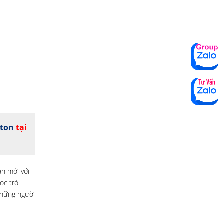
wton
tại
ần mới với
ọc trò
những người