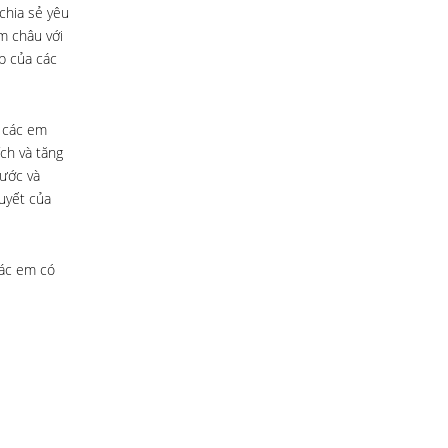
chia sẻ yêu
m châu với
p của các
i các em
ích và tăng
nước và
uyết của
các em có