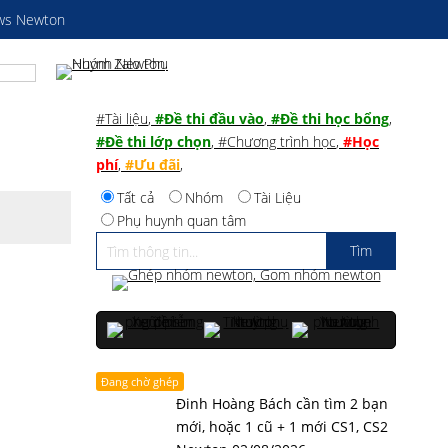
ws Newton
#Tài liệu
,
#Đề thi đầu vào
,
#Đề thi học bổng
,
#Đề thi lớp chọn
,
#Chương trình học
,
#Học
phí
,
#Ưu đãi
,
Tất cả
Nhóm
Tài Liệu
Phụ huynh quan tâm
Đang chờ ghép
Đinh Hoàng Bách cần tìm 2 bạn
mới, hoặc 1 cũ + 1 mới CS1, CS2