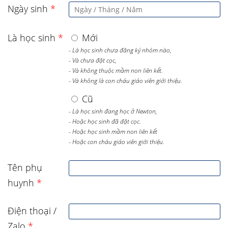
Ngày sinh
*
Là học sinh
*
Mới
- Là học sinh chưa đăng ký nhóm nào,
- Và chưa đặt cọc,
- Và không thuộc mầm non liên kết.
- Và không là con cháu giáo viên giới thiệu.
Cũ
- Là học sinh đang học ở Newton,
- Hoặc học sinh đã đặt cọc.
- Hoặc học sinh mầm non liên kết
- Hoặc con cháu giáo viên giới thiệu.
Tên phụ
huynh
*
Điện thoại /
Zalo
*