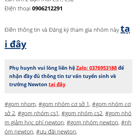
Điện thoại
0906212291
tạ
Điền thông tin và Đăng ký tham gia nhóm này
i đây
Phụ huynh vui lòng liên hệ
Zalo: 0376953188
để
nhận đầy đủ thông tin tư vấn tuyển sinh về
trường Newton
tại đây
#gom nhom
,
#gom nhóm cơ sở 1
,
#gom nhóm cơ
sở 2
,
#gom nhóm cs1
,
#gom nhóm cs2
,
#gom nhó
m giảm học phí newton
,
#gom nhóm newton
,
#nh
óm newton
,
#ưu đãi newton
,