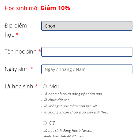
Giảm 10%
Học sinh mới
Địa điểm
học
*
Tên học sinh
*
Ngày sinh
*
Là học sinh
*
Mới
- Là học sinh chưa đăng ký nhóm nào,
- Và chưa đặt cọc,
- Và không thuộc mầm non liên kết.
- Và không là con cháu giáo viên giới thiệu.
Cũ
- Là học sinh đang học ở Newton,
- Hoặc học sinh đã đặt cọc.