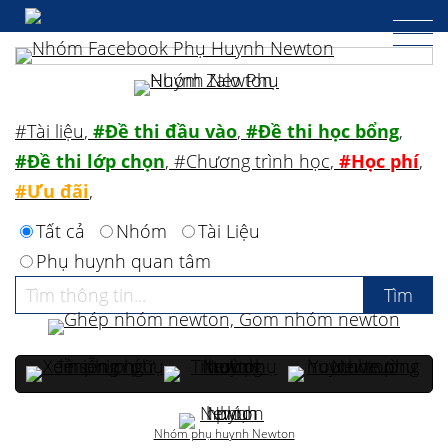
#Tài liệu
,
#Đề thi đầu vào
,
#Đề thi học bổng
,
#Đề thi lớp chọn
,
#Chương trình học
,
#Học phí
,
#Ưu đãi
,
Tất cả
Nhóm
Tài Liệu
Phụ huynh quan tâm
Nhóm phụ huynh Newton