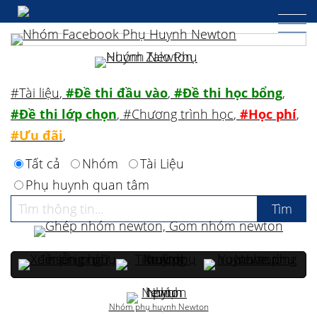
#Tài liệu
,
#Đề thi đầu vào
,
#Đề thi học bổng
,
#Đề thi lớp chọn
,
#Chương trình học
,
#Học phí
,
#Ưu đãi
,
Tất cả
Nhóm
Tài Liệu
Phụ huynh quan tâm
Nhóm phụ huynh Newton