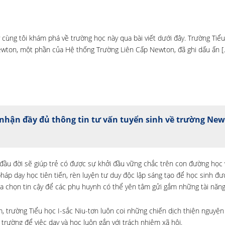
 cùng tôi khám phá về trường học này qua bài viết dưới đây. Trường Tiể
ewton, một phần của Hệ thống Trường Liên Cấp Newton, đã ghi dấu ấn [
nhận đầy đủ thông tin tư vấn tuyển sinh về trường Ne
u đời sẽ giúp trẻ có được sự khởi đầu vững chắc trên con đường học v
háp dạy học tiên tiến, rèn luyện tư duy độc lập sáng tạo để học sinh đ
a chọn tin cậy để các phụ huynh có thể yên tâm gửi gắm những tài năng
 trường Tiểu học I-sắc Niu-tơn luôn coi những chiến dịch thiện nguyện 
rường để việc dạy và học luôn gắn với trách nhiệm xã hội.