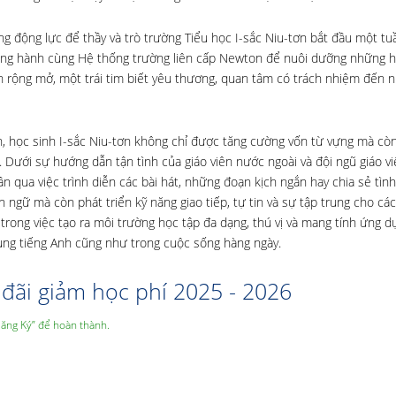
g động lực để thầy và trò trường Tiểu học I-sắc Niu-tơn bắt đầu một tu
đồng hành cùng Hệ thống trường liên cấp Newton để nuôi dưỡng những h
 rộng mở, một trái tim biết yêu thương, quan tâm có trách nhiệm đến 
h, học sinh I-sắc Niu-tơn không chỉ được tăng cường vốn từ vựng mà còn
. Dưới sự hướng dẫn tận tình của giáo viên nước ngoài và đội ngũ giáo vi
n qua việc trình diễn các bài hát, những đoạn kịch ngắn hay chia sẻ tì
n ngữ mà còn phát triển kỹ năng giao tiếp, tự tin và sự tập trung cho cá
 trong việc tạo ra môi trường học tập đa dạng, thú vị và mang tính ứng d
 dụng tiếng Anh cũng như trong cuộc sống hàng ngày.
đãi giảm học phí 2025 - 2026
Đăng Ký” để hoàn thành.