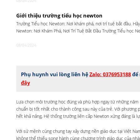
08/04/2024
Giới thiệu trường tiểu học newton
Trường Tiểu học Newton: Nơi khám phá, nơi trí tuệ bắt đầu. Hãy
Newton: Nơi Khám Phá, Nơi Trí Tuệ Bắt Đầu Trường Tiểu học N
08/04/2024
Phụ huynh vui lòng liên hệ
Zalo: 0376953188
để 
đây
Lựa chọn môi trường học đúng và phù hợp ngay từ những năm đầ
chuẩn bị tốt nhất cho thành công sau này của trẻ. Với phương p
hết khả năng, Hệ thống trường liên cấp Newton xứng đáng là lự
Với sứ mệnh cùng chung tay xây dựng nền giáo dục tại Việt Nam,
không thể thiếu song hành cùng chương trình giáo dục của nhà t