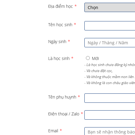
Địa điểm học
*
Tên học sinh
*
Ngày sinh
*
Là học sinh
*
Mới
- Là học sinh chưa đăng ký nhó
- Và chưa đặt cọc,
- Và không thuộc mầm non liên 
- Và không là con cháu giáo viên 
Tên phụ huynh
*
Điện thoại / Zalo
*
Email
*