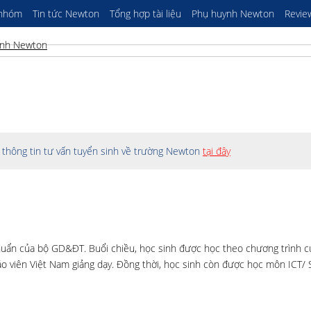
 nhóm
Tin tức Newton
Tổng hợp tài liệu
Phụ huynh Newton
Revie
thông tin tư vấn tuyển sinh về trường Newton
tại đây
uẩn của bộ GD&ĐT. Buổi chiều, học sinh được học theo chương trình c
áo viên Việt Nam giảng dạy. Đồng thời, học sinh còn được học môn ICT/ 