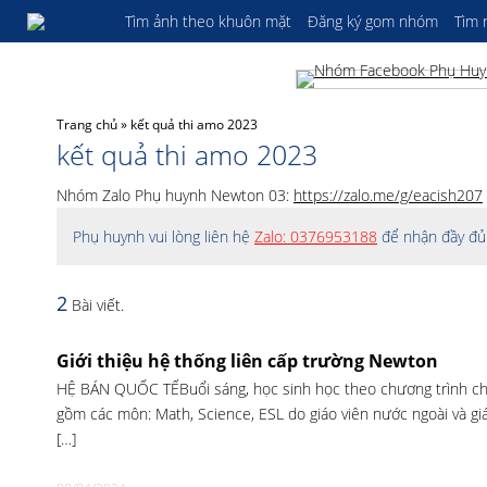
Tìm ảnh theo khuôn mặt
Đăng ký gom nhóm
Tìm
Trang chủ
»
kết quả thi amo 2023
kết quả thi amo 2023
Nhóm Zalo Phụ huynh Newton 03:
https://zalo.me/g/eacish207
Phụ huynh vui lòng liên hệ
Zalo: 0376953188
để nhận đầy đủ 
2
Bài viết.
Giới thiệu hệ thống liên cấp trường Newton
HỆ BÁN QUỐC TẾBuổi sáng, học sinh học theo chương trình ch
gồm các môn: Math, Science, ESL do giáo viên nước ngoài và gi
[…]