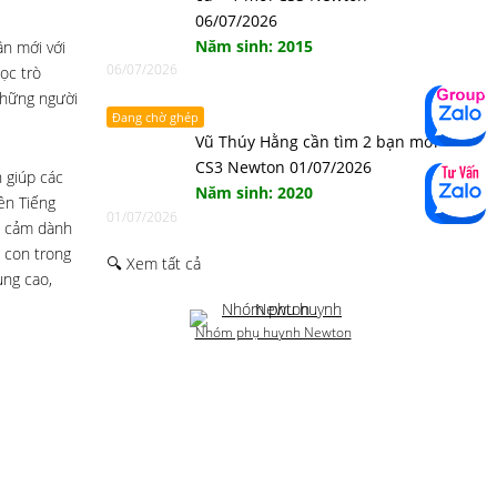
06/07/2026
Năm sinh: 2015
ần mới với
06/07/2026
ọc trò
những người
Đang chờ ghép
Vũ Thúy Hằng cần tìm 2 bạn mới
CS3 Newton 01/07/2026
 giúp các
Năm sinh: 2020
ên Tiếng
01/07/2026
nh cảm dành
c con trong
🔍 Xem tất cả
ụng cao,
Nhóm phụ huynh Newton