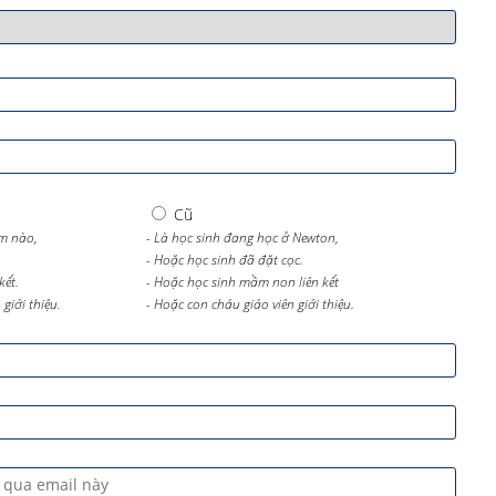
Cũ
m nào,
- Là học sinh đang học ở Newton,
- Hoặc học sinh đã đặt cọc.
kết.
- Hoặc học sinh mầm non liên kết
giới thiệu.
- Hoặc con cháu giáo viên giới thiệu.