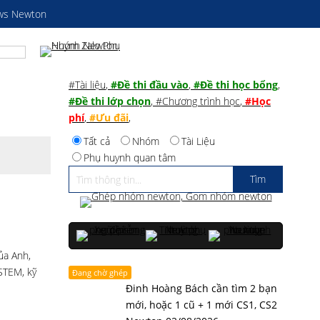
ws Newton
#Tài liệu
,
#Đề thi đầu vào
,
#Đề thi học bổng
,
#Đề thi lớp chọn
,
#Chương trình học
,
#Học
phí
,
#Ưu đãi
,
Tất cả
Nhóm
Tài Liệu
Phụ huynh quan tâm
ủa Anh,
STEM, kỹ
Đang chờ ghép
Đinh Hoàng Bách cần tìm 2 bạn
mới, hoặc 1 cũ + 1 mới CS1, CS2