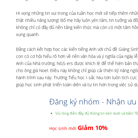
Hi vọng những tin vui trong của tuần học mới sẽ tiếp thêm nhữn
thật nhiều năng lượng! Bố mẹ hãy luôn yên tâm, tin tưởng và 
không chỉ có đầy đủ nền tảng kiến thức mà còn có một tâm hồn
xung quanh.
Bằng cách kết hợp học các kiến tiếng Anh với chủ đề Giáng Sin
con có cơ hội hiểu rõ hơn về nền văn hóa và ý nghĩa của ngày lễ
Anh của Nhà trường, NGS-ers được khích lệ để thể hiện bản thâ
cho ông già Noel. Điều này không chỉ giúp cải thiện kỹ năng ngô
hành trình sau này. Trường Tiểu học I-sắc Niu-tơn luôn tích cực
giúp học sinh phát triển toàn diện và tự tin hơn trong việc sử
Đăng ký nhóm - Nhận ưu 
Vùi lòng điền đầy đủ thông tin bên dưới và bấm “
Giảm 10%
Học sinh mới