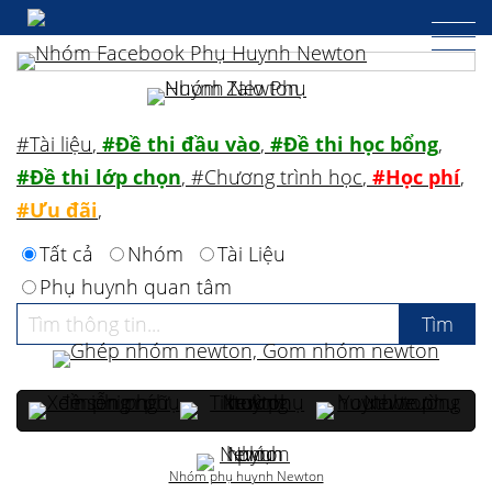
#Tài liệu
,
#Đề thi đầu vào
,
#Đề thi học bổng
,
#Đề thi lớp chọn
,
#Chương trình học
,
#Học phí
,
#Ưu đãi
,
Tất cả
Nhóm
Tài Liệu
Phụ huynh quan tâm
Nhóm phụ huynh Newton