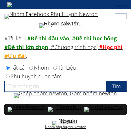
#Tài liệu
,
#Đề thi đầu vào
,
#Đề thi học bổng
,
#Đề thi lớp chọn
,
#Chương trình học
,
#Học phí
,
#Ưu đãi
,
Tất cả
Nhóm
Tài Liệu
Phụ huynh quan tâm
Nhóm phụ huynh Newton