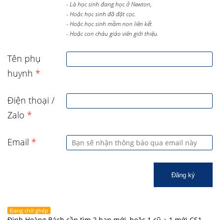
- Là học sinh đang học ở Newton,
- Hoặc học sinh đã đặt cọc.
- Hoặc học sinh mầm non liên kết
- Hoặc con cháu giáo viên giới thiệu.
Tên phụ
huynh
*
Điện thoại /
Zalo
*
Email
*
Đăng ký
Đang chờ ghép
Đinh Hoàng Bách cần tìm 2 bạn mới, hoặc 1 cũ + 1 mới CS1,