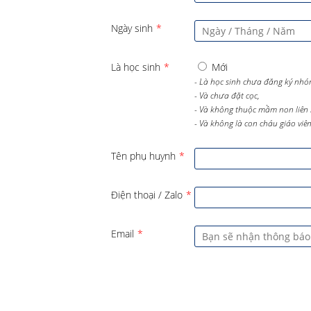
Ngày sinh
*
Là học sinh
*
Mới
- Là học sinh chưa đăng ký nhó
- Và chưa đặt cọc,
- Và không thuộc mầm non liên 
- Và không là con cháu giáo viên 
Tên phụ huynh
*
Điện thoại / Zalo
*
Email
*