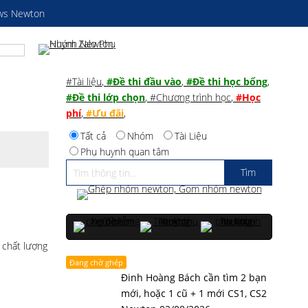
ws Newton
#Tài liệu
,
#Đề thi đầu vào
,
#Đề thi học bổng
,
#Đề thi lớp chọn
,
#Chương trình học
,
#Học
phí
,
#Ưu đãi
,
Tất cả
Nhóm
Tài Liệu
Phụ huynh quan tâm
 chất lượng
Đang chờ ghép
Đinh Hoàng Bách cần tìm 2 bạn
mới, hoặc 1 cũ + 1 mới CS1, CS2