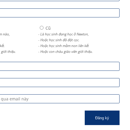
Cũ
m nào,
- Là học sinh đang học ở Newton,
- Hoặc học sinh đã đặt cọc.
kết.
- Hoặc học sinh mầm non liên kết
giới thiệu.
- Hoặc con cháu giáo viên giới thiệu.
Đăng ký