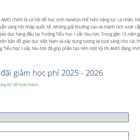
, AMO chính là cơ hội để học sinh Newton thể hiện năng lực cá nhân, hiể
g, sẵn sàng hội nhập quốc tế. Những giải thưởng cao và thành tích vượt c
giáo dục hàng đầu tại Trường Tiểu học I-sắc Niu-tơn. Trong gần 15 năm 
ên bản đồ giáo dục Việt Nam và xây dựng tương lai tươi sáng cho các t
ờng Tiểu học I-sắc Niu-tơn đã góp phần tạo nên một Kỳ thi AMO đáng nh
đãi giảm học phí 2025 - 2026
Đăng Ký” để hoàn thành.