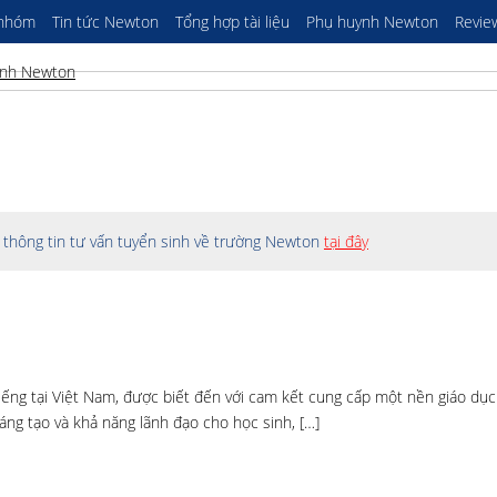
 nhóm
Tin tức Newton
Tổng hợp tài liệu
Phụ huynh Newton
Revie
thông tin tư vấn tuyển sinh về trường Newton
tại đây
iếng tại Việt Nam, được biết đến với cam kết cung cấp một nền giáo dục
sáng tạo và khả năng lãnh đạo cho học sinh, […]