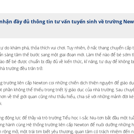
nhận đầy đủ thông tin tư vấn tuyển sinh về trường Ne
do khám phá, thỏa thích vui chơi. Tuy nhiên, ở nấc thang chuyển cấp t
n sàng tâm thế bước sang một giai đoạn mới. Làm thế nào để bé sớm th
ào để bé được chuẩn bị đầy đủ về kiến thức, kĩ năng, tư duy để không bị
hà trường đều trăn trở.
hống trường liên cấp Newton coi những chiến dịch thiện nguyện để giáo d
 phần không thể thiếu trong triết lý giáo dục của nhà trường. Sau chuyế
 hơn về thế giới quan cũng như thấu hiểu, chia sẻ với những mảnh đời 
i.
g động lực để thầy và trò trường Tiểu học I-sắc Niu-tơn bắt đầu một tu
đồng hành cùng Hệ thống trường liên cấp Newton để nuôi dưỡng những h
 rộng mở, một trái tim biết yêu thương, quan tâm có trách nhiệm đến 