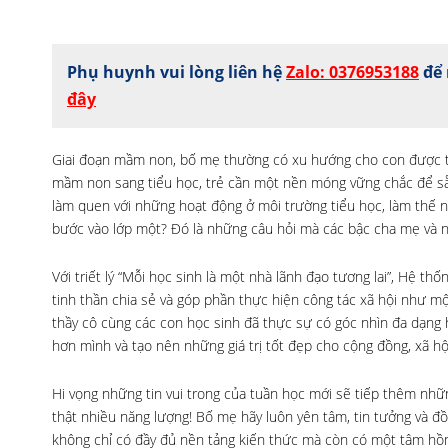
Phụ huynh vui lòng liên hệ
Zalo: 0376953188
để 
đây
Giai đoạn mầm non, bố mẹ thường có xu hướng cho con được tự 
mầm non sang tiểu học, trẻ cần một nền móng vững chắc để sẵ
làm quen với những hoạt động ở môi trường tiểu học, làm thế n
bước vào lớp một? Đó là những câu hỏi mà các bậc cha mẹ và n
Với triết lý “Mỗi học sinh là một nhà lãnh đạo tương lai”, Hệ t
tinh thần chia sẻ và góp phần thực hiện công tác xã hội như một
thầy cô cùng các con học sinh đã thực sự có góc nhìn đa dạng
hơn mình và tạo nên những giá trị tốt đẹp cho cộng đồng, xã hộ
Hi vọng những tin vui trong của tuần học mới sẽ tiếp thêm nhữn
thật nhiều năng lượng! Bố mẹ hãy luôn yên tâm, tin tưởng và 
không chỉ có đầy đủ nền tảng kiến thức mà còn có một tâm hồn