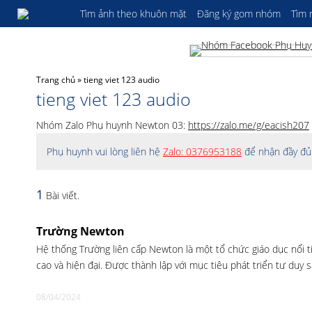
Tìm ảnh theo khuôn mặt
Đăng ký gom nhóm
Tìm
Trang chủ
»
tieng viet 123 audio
tieng viet 123 audio
Nhóm Zalo Phụ huynh Newton 03:
https://zalo.me/g/eacish207
Phụ huynh vui lòng liên hệ
Zalo: 0376953188
để nhận đầy đủ 
1
Bài viết.
Trường Newton
Hệ thống Trường liên cấp Newton là một tổ chức giáo dục nổi t
cao và hiện đại. Được thành lập với mục tiêu phát triển tư duy 
08/04/2024