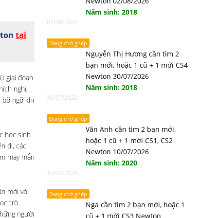
Newton 02/08/2026
Năm sinh: 2018
03/08/2026
wton
tại
Đang chờ ghép
Nguyễn Thị Hương cần tìm 2
bạn mới, hoặc 1 cũ + 1 mới CS4
Newton 30/07/2026
ừ giai đoạn
Năm sinh: 2018
ích nghi,
30/07/2026
 bỡ ngỡ khi
Đang chờ ghép
Vân Anh cần tìm 2 bạn mới,
ục học sinh
hoặc 1 cũ + 1 mới CS1, CS2
n đi, các
Newton 10/07/2026
kém may mắn
Năm sinh: 2020
10/07/2026
ần mới với
Đang chờ ghép
ọc trò
Nga cần tìm 2 bạn mới, hoặc 1
những người
cũ + 1 mới CS3 Newton