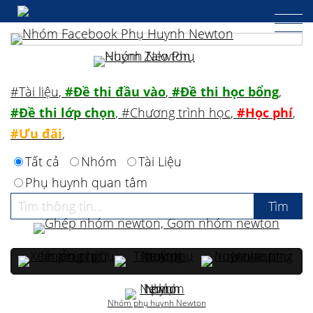
#Tài liệu
,
#Đề thi đầu vào
,
#Đề thi học bổng
,
#Đề thi lớp chọn
,
#Chương trình học
,
#Học phí
,
#Ưu đãi
,
Tất cả
Nhóm
Tài Liệu
Phụ huynh quan tâm
Nhóm phụ huynh Newton