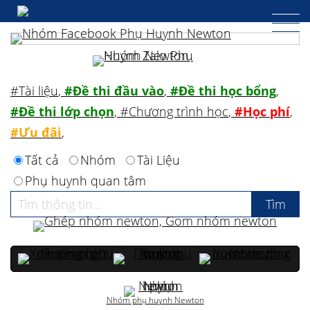
#Tài liệu
,
#Đề thi đầu vào
,
#Đề thi học bổng
,
#Đề thi lớp chọn
,
#Chương trình học
,
#Học phí
,
#Ưu đãi
,
Tất cả
Nhóm
Tài Liệu
Phụ huynh quan tâm
Nhóm phụ huynh Newton