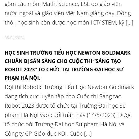
gồm các môn: Math, Science, ESL do giáo viên
nước ngoài và giáo viên Việt Nam giảng dạy. Đồng
thời, học sinh còn được học môn ICT/ STEM, kỹ […]
08/04/2024
HỌC SINH TRƯỜNG TIỂU HỌC NEWTON GOLDMARK
CHUẨN BỊ SẴN SÀNG CHO CUỘC THI “SÁNG TẠO
ROBOT 2023” TỔ CHỨC TẠI TRƯỜNG ĐẠI HỌC SƯ
PHẠM HÀ NỘI.
Đội thi Robotic Trường Tiểu Học Newton Goldmark
đang tích cực luyện tập cho Cuộc thi Sáng tạo
Robot 2023 được tổ chức tại Trường Đại học Sư
phạm Hà Nội vào cuối tuần này (14/5/2023). Được
tổ chức bởi Trường Đại học Sư phạm Hà Nội và
Công ty CP Giáo dục KDI, Cuộc […]