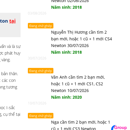
Newton 02/08/2026
Năm sinh: 2018
03/08/2026
wton
tại
Đang chờ ghép
Nguyễn Thị Hương cần tìm 2
bạn mới, hoặc 1 cũ + 1 mới CS4
Newton 30/07/2026
ấn và là sự
Năm sinh: 2018
ược phát huy
30/07/2026
 vàng.
Đang chờ ghép
 bản thân.
Vân Anh cần tìm 2 bạn mới,
c các con
hoặc 1 cũ + 1 mới CS1, CS2
rong tương
Newton 10/07/2026
Năm sinh: 2020
10/07/2026
ọc I-sắc
, cụ thể tại
Đang chờ ghép
Nga cần tìm 2 bạn mới, hoặc 1
cũ + 1 mới CS3 Newton