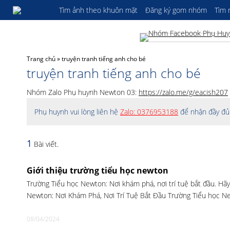
Tìm ảnh theo khuôn mặt
Đăng ký gom nhóm
Tìm
Trang chủ
»
truyện tranh tiếng anh cho bé
truyện tranh tiếng anh cho bé
Nhóm Zalo Phụ huynh Newton 03:
https://zalo.me/g/eacish207
Phụ huynh vui lòng liên hệ
Zalo: 0376953188
để nhận đầy đủ 
1
Bài viết.
Giới thiệu trường tiểu học newton
Trường Tiểu học Newton: Nơi khám phá, nơi trí tuệ bắt đầu. Hãy
Newton: Nơi Khám Phá, Nơi Trí Tuệ Bắt Đầu Trường Tiểu học N
08/04/2024