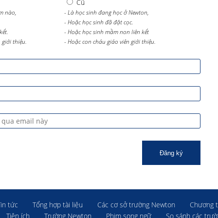
Cũ
m nào,
- Là học sinh đang học ở Newton,
- Hoặc học sinh đã đặt cọc.
kết.
- Hoặc học sinh mầm non liên kết
giới thiệu.
- Hoặc con cháu giáo viên giới thiệu.
Đăng ký
Tin tức
Tổng hợp tài liệu
Các cơ sở trường Newton
Chương t
Tiện ích
Trường Newton
Phim song ngữ
So sánh các trư