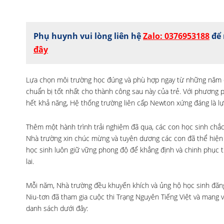
Phụ huynh vui lòng liên hệ
Zalo: 0376953188
để 
đây
Lựa chọn môi trường học đúng và phù hợp ngay từ những năm đầ
chuẩn bị tốt nhất cho thành công sau này của trẻ. Với phương p
hết khả năng, Hệ thống trường liên cấp Newton xứng đáng là lự
Thêm một hành trình trải nghiệm đã qua, các con học sinh chắ
Nhà trường xin chúc mừng và tuyên dương các con đã thể hiện 
học sinh luôn giữ vững phong độ để khẳng định và chinh phục t
lai.
Mỗi năm, Nhà trường đều khuyến khích và ủng hộ học sinh đăng
Niu-tơn đã tham gia cuộc thi Trạng Nguyên Tiếng Việt và mang về
danh sách dưới đây: