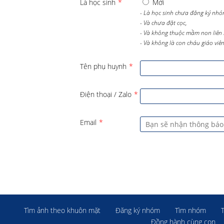
Là học sinh
*
Mới
- Là học sinh chưa đăng ký nhó
- Và chưa đặt cọc,
- Và không thuộc mầm non liên 
- Và không là con cháu giáo viên 
Tên phụ huynh
*
Điện thoại / Zalo
*
Email
*
Tìm ảnh theo khuôn mặt
Đăng ký nhóm
Tìm nhóm
Đồng hành cùng con