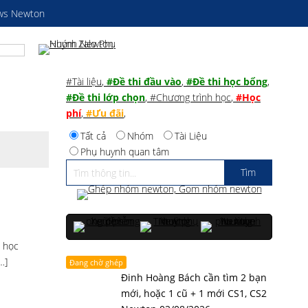
ws Newton
#Tài liệu
,
#Đề thi đầu vào
,
#Đề thi học bổng
,
#Đề thi lớp chọn
,
#Chương trình học
,
#Học
phí
,
#Ưu đãi
,
Tất cả
Nhóm
Tài Liệu
Phụ huynh quan tâm
u học
…]
Đang chờ ghép
Đinh Hoàng Bách cần tìm 2 bạn
mới, hoặc 1 cũ + 1 mới CS1, CS2