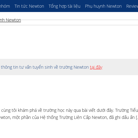
 nhóm
Tin tức Newton
Tổng hợp tài liệu
Phụ huynh Newton
Revie
thông tin tư vấn tuyển sinh về trường Newton
tại đây
 cùng tôi khám phá về trường học này qua bài viết dưới đây. Trường Tiể
ewton, một phần của Hệ thống Trường Liên Cấp Newton, đã ghi dấu ấn [