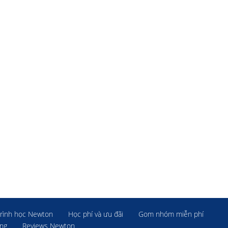
rình học Newton
Học phí và ưu đãi
Gom nhóm miễn phí
ờng
Reviews Newton