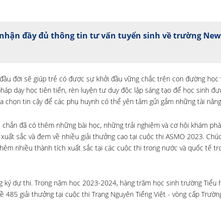
nhận đầy đủ thông tin tư vấn tuyển sinh về trường Ne
u đời sẽ giúp trẻ có được sự khởi đầu vững chắc trên con đường học v
háp dạy học tiên tiến, rèn luyện tư duy độc lập sáng tạo để học sinh đ
a chọn tin cậy để các phụ huynh có thể yên tâm gửi gắm những tài năng
c chắn đã có thêm những bài học, những trải nghiệm và cơ hội khám phá
xuất sắc và đem về nhiều giải thưởng cao tại cuộc thi ASMO 2023. Chú
hêm nhiều thành tích xuất sắc tại các cuộc thi trong nước và quốc tế t
 ký dự thi. Trong năm học 2023-2024, hàng trăm học sinh trường Tiểu h
 485 giải thưởng tại cuộc thi Trạng Nguyên Tiếng Việt - vòng cấp Trường