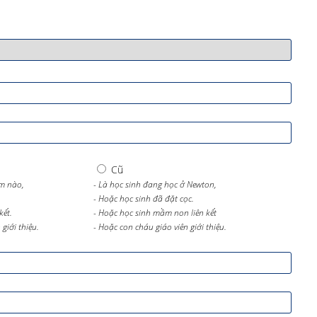
Cũ
m nào,
- Là học sinh đang học ở Newton,
- Hoặc học sinh đã đặt cọc.
kết.
- Hoặc học sinh mầm non liên kết
giới thiệu.
- Hoặc con cháu giáo viên giới thiệu.