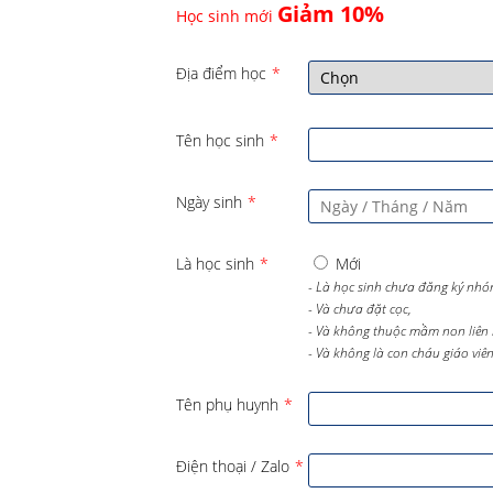
Giảm 10%
Học sinh mới
Địa điểm học
*
Tên học sinh
*
Ngày sinh
*
Là học sinh
*
Mới
- Là học sinh chưa đăng ký nhó
- Và chưa đặt cọc,
- Và không thuộc mầm non liên 
- Và không là con cháu giáo viên 
Tên phụ huynh
*
Điện thoại / Zalo
*