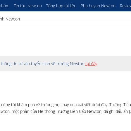
 nhóm
Tin tức Newton
Tổng hợp tài liệu
Phụ huynh Newton
Revie
thông tin tư vấn tuyển sinh về trường Newton
tại đây
 cùng tôi khám phá về trường học này qua bài viết dưới đây. Trường Tiể
ewton, một phần của Hệ thống Trường Liên Cấp Newton, đã ghi dấu ấn [