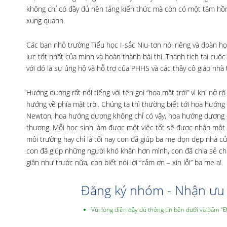
không chỉ có đầy đủ nền tảng kiến thức mà còn có một tâm hồn
xung quanh.
Các bạn nhỏ trường Tiểu học I-sắc Niu-tơn nói riêng và đoàn học
lực tốt nhất của mình và hoàn thành bài thi. Thành tích tại cuộc
với đó là sự ủng hộ và hỗ trợ của PHHS và các thầy cô giáo nhà 
Hướng dương rất nổi tiếng với tên gọi “hoa mặt trời” vì khi nở 
hướng về phía mặt trời. Chúng ta thì thường biết tới hoa hướng 
Newton, hoa hướng dương không chỉ có vậy, hoa hướng dương cò
thương. Mỗi học sinh làm được một việc tốt sẽ được nhận một bô
môi trường hay chỉ là tối nay con đã giúp ba mẹ dọn dẹp nhà c
con đã giúp những người khó khăn hơn mình, con đã chia sẻ chi
giận như trước nữa, con biết nói lời “cảm ơn – xin lỗi” ba mẹ ạ!
Đăng ký nhóm - Nhận ưu 
Vùi lòng điền đầy đủ thông tin bên dưới và bấm “