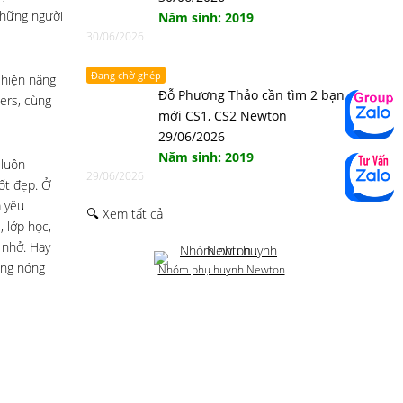
những người
Năm sinh: 2019
30/06/2026
Đang chờ ghép
 hiện năng
Đỗ Phương Thảo cần tìm 2 bạn
-ers, cùng
mới CS1, CS2 Newton
29/06/2026
Năm sinh: 2019
 luôn
29/06/2026
tốt đẹp. Ở
a yêu
🔍 Xem tất cả
 lớp học,
 nhở. Hay
ông nóng
Nhóm phụ huynh Newton