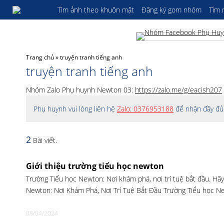
Tìm ảnh theo khuôn mặt
Đăng ký gom nhóm
Tìm
Trang chủ
»
truyện tranh tiếng anh
truyện tranh tiếng anh
Nhóm Zalo Phụ huynh Newton 03:
https://zalo.me/g/eacish207
Phụ huynh vui lòng liên hệ
Zalo: 0376953188
để nhận đầy đủ 
2
Bài viết.
Giới thiệu trường tiểu học newton
Trường Tiểu học Newton: Nơi khám phá, nơi trí tuệ bắt đầu. Hãy
Newton: Nơi Khám Phá, Nơi Trí Tuệ Bắt Đầu Trường Tiểu học N
08/04/2024