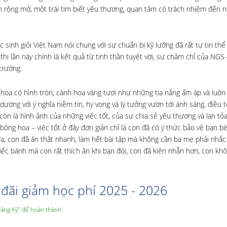
 rộng mở, một trái tim biết yêu thương, quan tâm có trách nhiệm đến 
 sinh giỏi Việt Nam nói chung với sự chuẩn bị kỹ lưỡng đã rất tự tin thể
 thi lần này chính là kết quả từ tinh thần tuyệt vời, sự chăm chỉ của NGS
trường.
rộ hoa có hình tròn, cánh hoa vàng tươi như những tia nắng ấm áp và luôn
dương với ý nghĩa niềm tin, hy vọng và lý tưởng vươn tới ánh sáng, điều 
n là hình ảnh của những việc tốt, của sự chia sẻ yêu thương và lan tỏ
ng hoa – việc tốt ở đây đơn giản chỉ là con đã có ý thức bảo vệ bạn bè,
ửa, con đã ăn thật nhanh, làm hết bài tập mà không cần ba mẹ phải nhắc
ếc bánh mà con rất thích ăn khi bạn đói, con đã kiên nhẫn hơn, con kh
đãi giảm học phí 2025 - 2026
Đăng Ký” để hoàn thành.