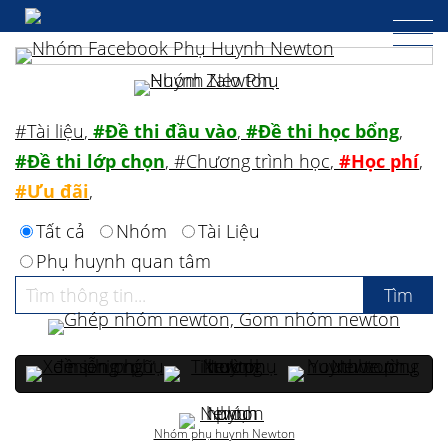
#Tài liệu
,
#Đề thi đầu vào
,
#Đề thi học bổng
,
#Đề thi lớp chọn
,
#Chương trình học
,
#Học phí
,
#Ưu đãi
,
Tất cả
Nhóm
Tài Liệu
Phụ huynh quan tâm
Nhóm phụ huynh Newton