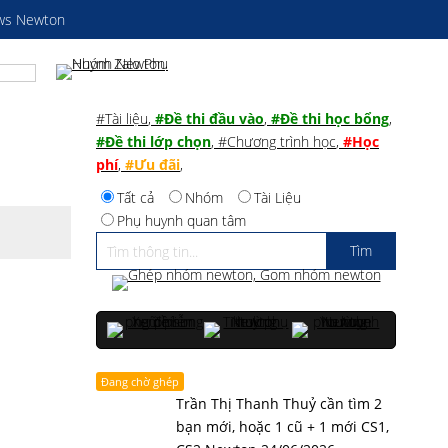
ws Newton
#Tài liệu
,
#Đề thi đầu vào
,
#Đề thi học bổng
,
#Đề thi lớp chọn
,
#Chương trình học
,
#Học
phí
,
#Ưu đãi
,
Tất cả
Nhóm
Tài Liệu
Phụ huynh quan tâm
Đang chờ ghép
Trần Thị Thanh Thuỷ cần tìm 2
bạn mới, hoặc 1 cũ + 1 mới CS1,