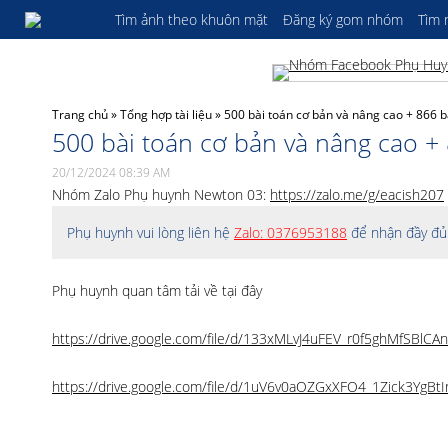
Tìm ảnh theo khuôn mặt
Đăng ký gom nhóm
Tìm
Trang chủ
»
Tổng hợp tài liệu
»
500 bài toán cơ bản và nâng cao + 866 b
500 bài toán cơ bản và nâng cao + 
20/12/2024 08:39 AM
Nhóm Zalo Phụ huynh Newton 03:
https://zalo.me/g/eacish207
Phụ huynh vui lòng liên hệ
Zalo: 0376953188
để nhận đầy đủ 
Phụ huynh quan tâm tải về tại đây
https://drive.google.com/file/d/133xMLvJ4uFEV_r0f5ghMfSBlCA
https://drive.google.com/file/d/1uV6v0aOZGxXFO4_1Zick3YgBt