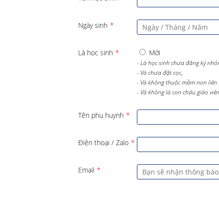
Ngày sinh
*
Là học sinh
*
Mới
- Là học sinh chưa đăng ký nhó
- Và chưa đặt cọc,
- Và không thuộc mầm non liên 
- Và không là con cháu giáo viên 
Tên phụ huynh
*
Điện thoại / Zalo
*
Email
*