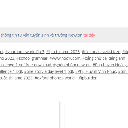
thông tin tư vấn tuyển sinh về trường Newton
tại đây
ol
,
#yourhomework lớp 3
,
#lịch thi amo 2023
,
#tài khoản razkid free
,
#d
mo 2023
,
#school grammar
,
#www.hoc10com
,
#bảng chữ cái tiếng anh
hallenge 1 pdf free download
,
#ghép nhóm newton
,
#Phụ huynh Hoàng
llenge 1 pdf
,
#one story a day level 1 pdf
,
#Phụ Huynh Vĩnh Phúc
,
#tìm
cuộc thi amo 2023
,
#oxford phonics world 1 flipbuilder
,