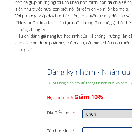
con đã giúp những người khó khăn hơn mình, con đã chia sẻ chi
giận như trước nữa, con biết nói lời “cảm ơn – xin lỗi” ba mẹ ạ!
Với phương pháp dạy học tiên tiến, rèn luyện tư duy độc lập s
#NewtonGoldmark sẽ tiếp tục nuôi dưỡng đam mê, gặt hái thêm 
trường chúng ta.
Tiêu chí đánh giá năng lực học sinh của Hệ thống Trường liên
cho các con được phát huy thế mạnh, cải thiện phần còn thiếu t
tương lai”.
Đăng ký nhóm - Nhận ưu 
Vùi lòng điền đầy đủ thông tin bên dưới và bấm “
Giảm 10%
Học sinh mới
Địa điểm học
*
Tên học sinh
*