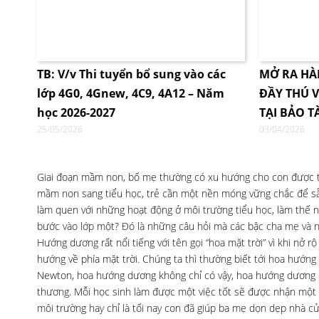
TB: V/v Thi tuyển bổ sung vào các
MỞ RA HÀ
lớp 4G0, 4Gnew, 4C9, 4A12 – Năm
ĐẦY THÚ V
học 2026-2027
TẠI BẢO T
25/05/2026
03/04/2026
Giai đoạn mầm non, bố mẹ thường có xu hướng cho con được tự 
mầm non sang tiểu học, trẻ cần một nền móng vững chắc để sẵ
làm quen với những hoạt động ở môi trường tiểu học, làm thế n
bước vào lớp một? Đó là những câu hỏi mà các bậc cha mẹ và n
Hướng dương rất nổi tiếng với tên gọi “hoa mặt trời” vì khi nở 
hướng về phía mặt trời. Chúng ta thì thường biết tới hoa hướng 
Newton, hoa hướng dương không chỉ có vậy, hoa hướng dương cò
thương. Mỗi học sinh làm được một việc tốt sẽ được nhận một bô
môi trường hay chỉ là tối nay con đã giúp ba mẹ dọn dẹp nhà c