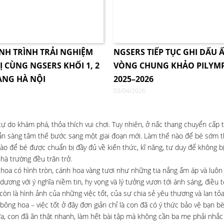
NH TRÌNH TRẢI NGHIỆM
NGSERS TIẾP TỤC GHI DẤU Ấ
Ị CÙNG NGSERS KHỐI 1, 2
VÒNG CHUNG KHẢO PILYM
ÀNG HÀ NỘI
2025–2026
03/04/2026
do khám phá, thỏa thích vui chơi. Tuy nhiên, ở nấc thang chuyển cấp t
n sàng tâm thế bước sang một giai đoạn mới. Làm thế nào để bé sớm th
ào để bé được chuẩn bị đầy đủ về kiến thức, kĩ năng, tư duy để không bị
hà trường đều trăn trở.
rộ hoa có hình tròn, cánh hoa vàng tươi như những tia nắng ấm áp và luôn
dương với ý nghĩa niềm tin, hy vọng và lý tưởng vươn tới ánh sáng, điều 
n là hình ảnh của những việc tốt, của sự chia sẻ yêu thương và lan tỏ
ng hoa – việc tốt ở đây đơn giản chỉ là con đã có ý thức bảo vệ bạn bè,
ửa, con đã ăn thật nhanh, làm hết bài tập mà không cần ba mẹ phải nhắc