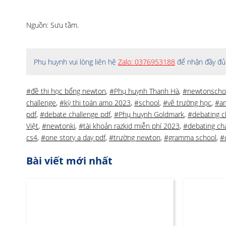
Nguồn: Sưu tầm.
Phụ huynh vui lòng liên hệ
Zalo: 0376953188
để nhận đầy đủ 
#đề thi học bổng newton
,
#Phụ huynh Thanh Hà
,
#newtonscho
challenge
,
#kỳ thi toán amo 2023
,
#school
,
#vẽ trường học
,
#a
pdf
,
#debate challenge pdf
,
#Phụ huynh Goldmark
,
#debating c
Việt
,
#newtonki
,
#tài khoản razkid miễn phí 2023
,
#debating cha
cs4
,
#one story a day pdf
,
#trường newton
,
#gramma school
,
#
Bài viết mới nhất