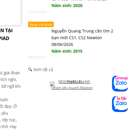
Năm sinh: 2020
10/06/2026
Đang chờ ghép
N TẠI
Nguyễn Quang Trung cần tìm 2
bạn mới CS1, CS2 Newton
PIAD
08/06/2026
Năm sinh: 2015
08/06/2026
🔍 Xem tất cả
ừ giai đoạn
ích nghi,
 bỡ ngỡ khi
Nhóm phụ huynh Newton
 luôn
tốt đẹp. Ở
a yêu
 lớp học,
 nhở. Hay