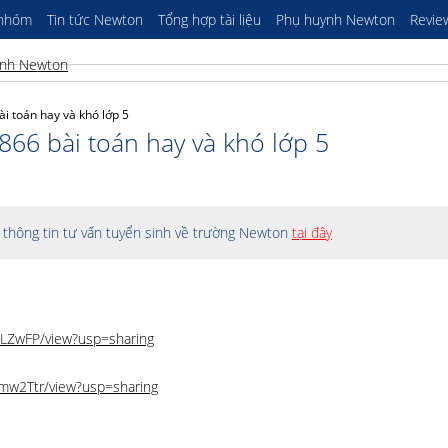
 nhóm
Tin tức Newton
Tổng hợp tài liệu
Phụ huynh Newton
Revie
ài toán hay và khó lớp 5
866 bài toán hay và khó lớp 5
thông tin tư vấn tuyển sinh về trường Newton
tại đây
nLZwFP/view?usp=sharing
Imw2Ttr/view?usp=sharing