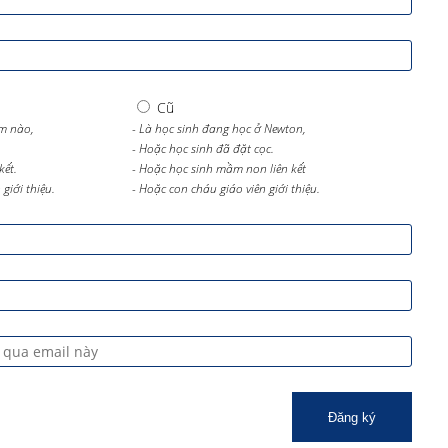
Cũ
m nào,
- Là học sinh đang học ở Newton,
- Hoặc học sinh đã đặt cọc.
kết.
- Hoặc học sinh mầm non liên kết
giới thiệu.
- Hoặc con cháu giáo viên giới thiệu.
Đăng ký