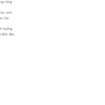
ông nóng
học sinh
ào của
ịnh hướng
à lãnh đạo